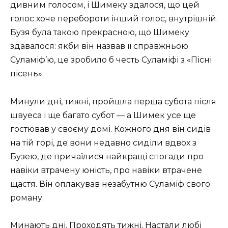
дивним голосом, і Шимеку здалося, що цей
голос хоче перебороти інший голос, внутрішній.
Бузя була такою прекрасною, що Шимеку
здавалося: якби він назвав її справжньою
Суламіф’ю, це зробило б честь Суламіфі з «Пісні
пісень».
Минули дні, тижні, пройшла перша субота після
швуеса і ще багато субот — а Шимек усе ще
гостював у своєму домі. Кожного дня він сидів
на тій горі, де вони недавно сиділи вдвох з
Бузею, де причаїлися найкращі спогади про
навіки втрачену юність, про навіки втрачене
щастя. Він оплакував незабутню Суламіф свого
роману.
Минають дні. Проходять тижні. Настали любі