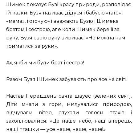
Шимек показує Бузі красу природи, розповідає
їй казки. Бузя називає дідуся і бабусю «тато» і
«мама», і оточуючі вважають Бузю і Шимека
братом і сестрою, але коли Шимек бере її за
руку, Бузя свою руку вириває: «Не можна нам
триматися за руки».
Ах, якби ми були брат і сестра!
Разом Бузя і Шимек забувають про все на світі.
Настав Переддень свята швуес (зелених свят).
Діти мчали з гори, милувалися природою,
відчували вітер, слухали голоси птахів і
захоплювалися: «Це наше небо, наш вітерець,
наші пташки — усе наше, наше, наше!»