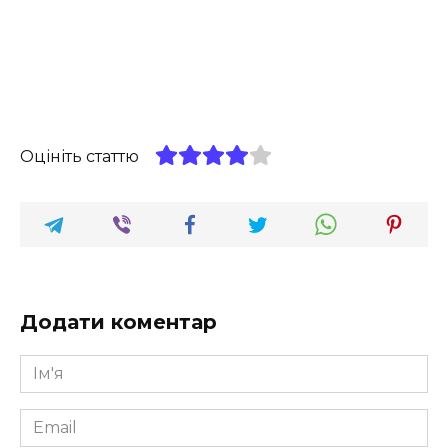
Оцініть статтю
Додати коментар
Ім'я
*
Email
*