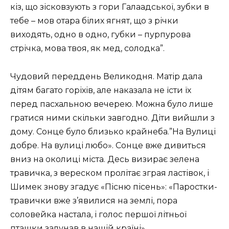
кіз, що зісковзують з гори Галаадської, зубки в
тебе – мов отара білих ягнят, що з річки
виходять, одно в одно, губки – пурпурова
стрічка, мова твоя, як мед, солодка”.
Чудовий переддень Великодня. Матір дала
дітям багато горіхів, але наказала не їсти їх
перед пасхальною вечерею. Можна було лише
гратися ними скільки завгодно. Діти вийшли з
дому. Сонце було близько крайнеба.”На Вулиці
добре. На вулиці любо». Сонце вже дивиться
вниз на околиці міста. Десь визирає зелена
травичка, з вереском пролітає зграя ластівок, і
Шимек знову згадує «Пісню пісень»: «Паростки-
травички вже з’явилися на землі, пора
соловейка настала, і голос першої літньої
пташки залунав в нашій країні».