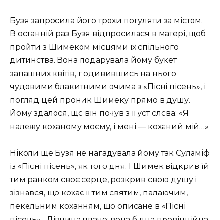
Бузя запросила його трохи погуляти за містом.
В останній раз Бузя відпросилася в матері, щоб
пройти з Шимеком місцями їх спільного
дитинства. Вона подарувала йому букет
запашних квітів, подивившись на нього
чудовими блакитними очима з «Пісні пісень», і
погляд цей проник Шимеку прямо в душу.
Йому здалося, що він почув з її уст слова: «Я
належу коханому моєму, і мені — коханий мій…»
Ніколи ще Бузя не нагадувала йому так Суламіф
із «Пісні пісень», як того дня. І Шимек відкрив їй
тим ранком своє серце, розкрив свою душу і
зізнався, що кохає її тим святим, палаючим,
пекельним коханням, що описане в «Пісні
пісень». Дівчина плаче: вона бідна провінційна