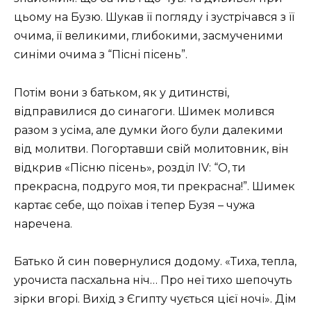
цьому на Бузю. Шукав її погляду і зустрічався з її
очима, її великими, глибокими, засмученими
синіми очима з “Пісні пісень”.
Потім вони з батьком, як у дитинстві,
відправилися до синагоги. Шимек молився
разом з усіма, але думки його були далекими
від молитви. Погортавши свій молитовник, він
відкрив «Пісню пісень», розділ IV: “О, ти
прекрасна, подруго моя, ти прекрасна!”. Шимек
картає себе, що поїхав і тепер Бузя – чужа
наречена.
Батько й син повернулися додому. «Тиха, тепла,
урочиста пасхальна ніч… Про неї тихо шепочуть
зірки вгорі. Вихід з Єгипту чується цієї ночі». Дім