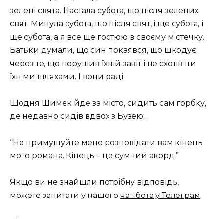
зелені свята. Настала субота, що після зелених
свят. Минула субота, що після свят, і ще субота, і
ще субота, а я все ще гостюю в своєму містечку.
Батьки думали, що син покаявся, що шкодує
через те, що порушив їхній завіт і не схотів іти
їхніми шляхами. І вони раді.
Щодня Шимек йде за місто, сидить сам горбку,
де недавно сидів вдвох з Бузею…
“Не примушуйте мене розповідати вам кінець
мого романа. Кінець – це сумний акорд.”
Якщо ви не знайшли потрібну відповідь,
можете запитати у нашого
чат-бота у Телеграм
.