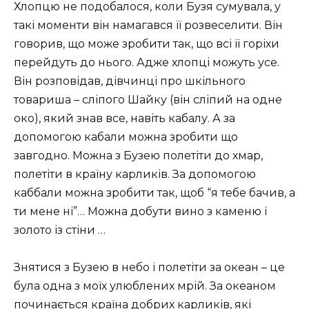
Хлопцю не подобалося, коли Бузя сумувала, у
такі моменти він намагався її розвеселити. Він
говорив, що може зробити так, що всі її горіхи
перейдуть до нього. Адже хлопці можуть усе.
Він розповідав, дівчинці про шкільного
товариша – сліпого Шайку (він сліпий на одне
око), який знав все, навіть кабалу. А за
допомогою кабали можна зробити що
завгодно. Можна з Бузею полетіти до хмар,
полетіти в країну карликів. За допомогою
каббали можна зробити так, щоб “я тебе бачив, а
ти мене ні”… Можна добути вино з каменю і
золото із стіни …
Знятися з Бузею в небо і полетіти за океан – це
була одна з моїх улюблених мрій. За океаном
починається країна добрих карликів, які