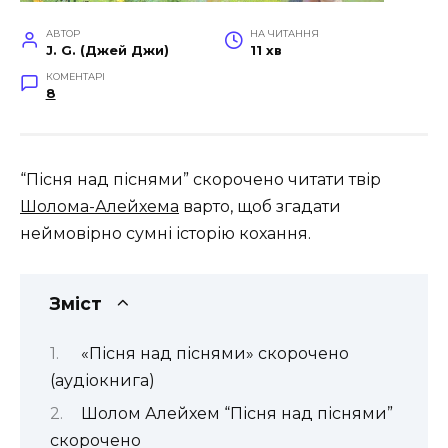
АВТОР
НА ЧИТАННЯ
J. G. (Джей Джи)
11 хв
КОМЕНТАРІ
8
“Пісня над піснями” скорочено читати твір
Шолома-Алейхема
варто, щоб згадати
неймовірно сумні історію кохання.
Зміст
«Пісня над піснями» скорочено
(аудіокнига)
Шолом Алейхем “Пісня над піснями”
скорочено