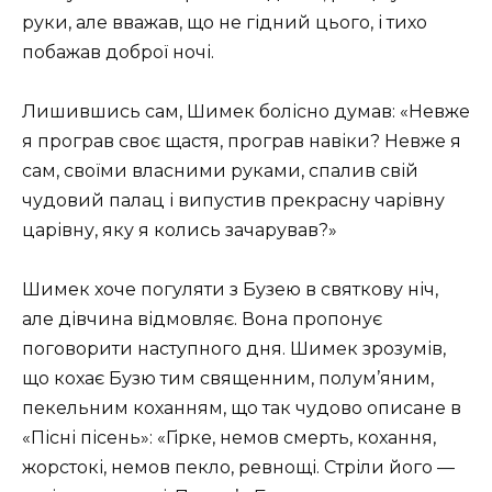
руки, але вважав, що не гідний цього, і тихо
побажав доброї ночі.
Лишившись сам, Шимек болісно думав: «Невже
я програв своє щастя, програв навіки? Невже я
сам, своїми власними руками, спалив свій
чудовий палац і випустив прекрасну чарівну
царівну, яку я колись зачарував?»
Шимек хоче погуляти з Бузею в святкову ніч,
але дівчина відмовляє. Вона пропонує
поговорити наступного дня. Шимек зрозумів,
що кохає Бузю тим священним, полум’яним,
пекельним коханням, що так чудово описане в
«Пісні пісень»: «Гірке, немов смерть, кохання,
жорстокі, немов пекло, ревнощі. Стріли його —