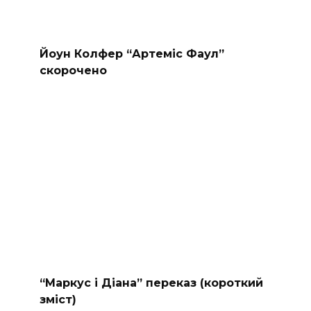
Йоун Колфер “Артеміс Фаул”
скорочено
“Маркус і Діана” переказ (короткий
зміст)