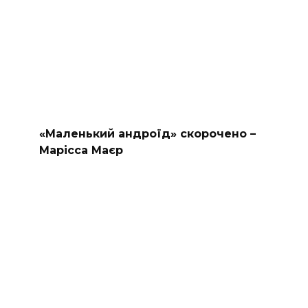
«Маленький андроїд» скорочено –
Марісса Маєр