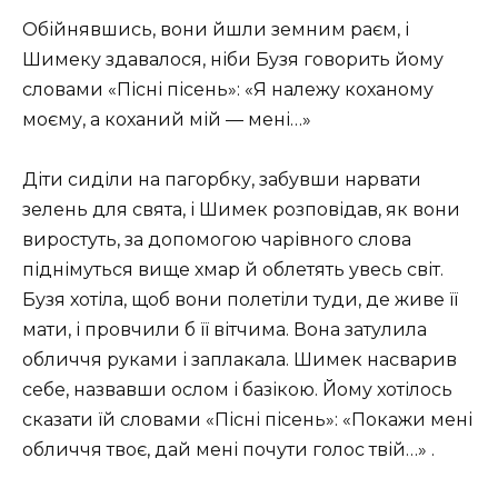
Обійнявшись, вони йшли земним раєм, і
Шимеку здавалося, ніби Бузя говорить йому
словами «Пісні пісень»: «Я належу коханому
моєму, а коханий мій — мені…»
Діти сиділи на пагорбку, забувши нарвати
зелень для свята, і Шимек розповідав, як вони
виростуть, за допомогою чарівного слова
піднімуться вище хмар й облетять увесь світ.
Бузя хотіла, щоб вони полетіли туди, де живе її
мати, і провчили б її вітчима. Вона затулила
обличчя руками і заплакала. Шимек насварив
себе, назвавши ослом і базікою. Йому хотілось
сказати їй словами «Пісні пісень»: «Покажи мені
обличчя твоє, дай мені почути голос твій…» .