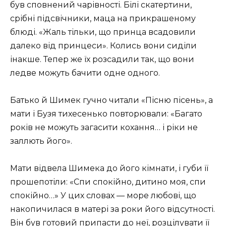
був сповнений чарівності. Білі скатертини,
срібні підсвічники, маца на прикрашеному
блюді. «Жаль тільки, що принца всадовили
далеко від принцеси». Колись вони сиділи
інакше. Тепер же їх розсадили так, що вони
ледве можуть бачити одне одного.
Батько й Шимек гучно читали «Пісню пісень», а
мати і Бузя тихесенько повторювали: «Багато
років не можуть загасити кохання… і ріки не
заллють його».
Мати відвела Шимека до його кімнати, і губи її
прошепотіли: «Спи спокійно, дитино моя, спи
спокійно…» У цих словах — море любові, що
накопичилася в матері за роки його відсутності.
Він був готовий припасти до неї, розцілувати її