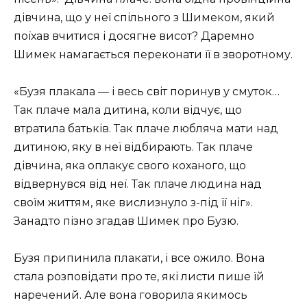
дівчина, що у неї спільного з Шимеком, який
поїхав вчитися і досягне висот? Даремно
Шимек намагається переконати її в зворотному.
«Бузя плакала — і весь світ поринув у смуток…
Так плаче мала дитина, коли відчує, що
втратила батьків. Так плаче любляча мати над
дитиною, яку в неї відбирають. Так плаче
дівчина, яка оплакує свого коханого, що
відвернувся від неї. Так плаче людина над
своїм життям, яке вислизнуло з-під її ніг».
Занадто пізно згадав Шимек про Бузю.
Бузя припинила плакати, і все ожило. Вона
стала розповідати про те, які листи пише їй
наречений. Але вона говорила якимось