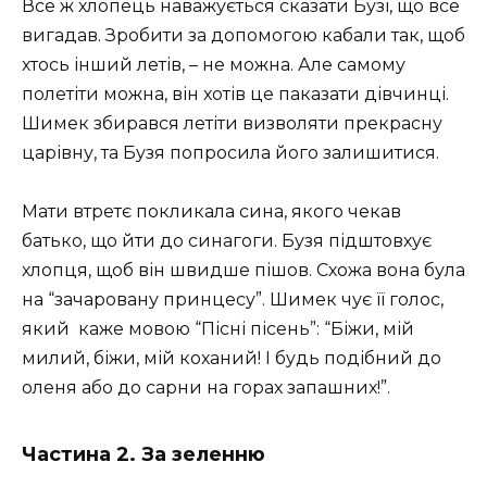
Все ж хлопець наважується сказати Бузі, що все
вигадав. Зробити за допомогою кабали так, щоб
хтось інший летів, – не можна. Але самому
полетіти можна, він хотів це паказати дівчинці.
Шимек збирався летіти визволяти прекрасну
царівну, та Бузя попросила його залишитися.
Мати втретє покликала сина, якого чекав
батько, що йти до синагоги. Бузя підштовхує
хлопця, щоб він швидше пішов. Схожа вона була
на “зачаровану принцесу”. Шимек чує її голос,
який каже мовою “Пісні пісень”: “Біжи, мій
милий, біжи, мій коханий! І будь подібний до
оленя або до сарни на горах запашних!”.
Частина 2. За зеленню