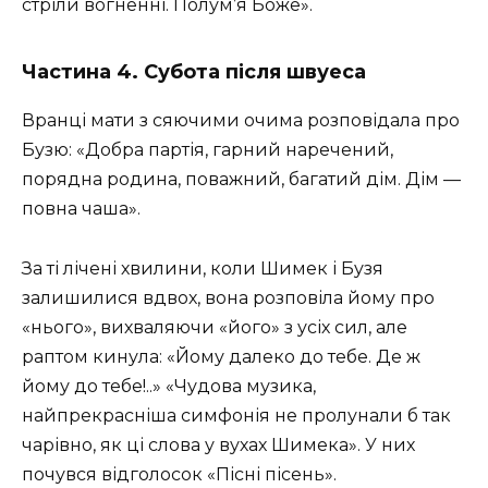
стріли вогненні. Полум’я Боже».
Частина 4. Субота після швуеса
Вранці мати з сяючими очима розповідала про
Бузю: «Добра партія, гарний наречений,
порядна родина, поважний, багатий дім. Дім —
повна чаша».
За ті лічені хвилини, коли Шимек і Бузя
залишилися вдвох, вона розповіла йому про
«нього», вихваляючи «його» з усіх сил, але
раптом кинула: «Йому далеко до тебе. Де ж
йому до тебе!..» «Чудова музика,
найпрекрасніша симфонія не пролунали б так
чарівно, як ці слова у вухах Шимека». У них
почувся відголосок «Пісні пісень».