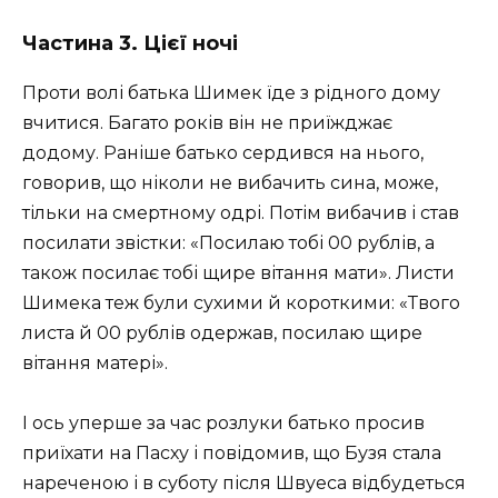
Частина 3. Цієї ночі
Проти волі батька Шимек їде з рідного дому
вчитися. Багато років він не приїжджає
додому. Раніше батько сердився на нього,
говорив, що ніколи не вибачить сина, може,
тільки на смертному одрі. Потім вибачив і став
посилати звістки: «Посилаю тобі 00 рублів, а
також посилає тобі щире вітання мати». Листи
Шимека теж були сухими й короткими: «Твого
листа й 00 рублів одержав, посилаю щире
вітання матері».
І ось уперше за час розлуки батько просив
приїхати на Пасху і повідомив, що Бузя стала
нареченою і в суботу після Швуеса відбудеться