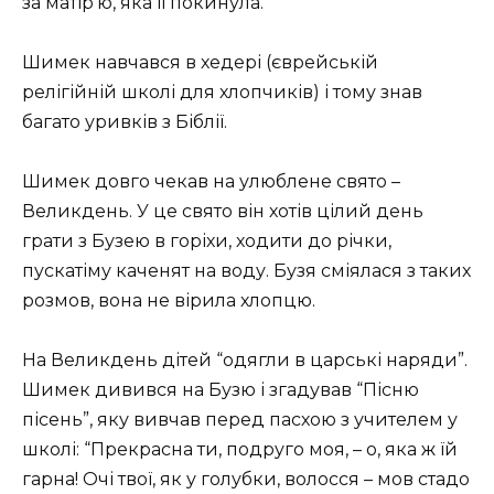
за матір’ю, яка її покинула.
Шимек навчався в хедері (єврейській
релігійній школі для хлопчиків) і тому знав
багато уривків з Біблії.
Шимек довго чекав на улюблене свято –
Великдень. У це свято він хотів цілий день
грати з Бузею в горіхи, ходити до річки,
пускатіму каченят на воду. Бузя сміялася з таких
розмов, вона не вірила хлопцю.
На Великдень дітей “одягли в царські наряди”.
Шимек дивився на Бузю і згадував “Пісню
пісень”, яку вивчав перед пасхою з учителем у
школі: “Прекрасна ти, подруго моя, – о, яка ж їй
гарна! Очі твої, як у голубки, волосся – мов стадо