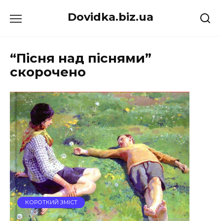
Перейти
Dovidka.biz.ua
до
вмісту
“Пісня над піснями”
скорочено
КОРОТКИЙ ЗМІСТ