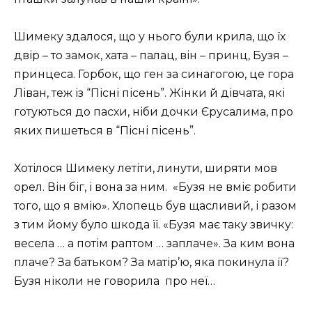
Шимеку здалося, що у нього були крила, що їх
двір – то замок, хата – палац, він – принц, Бузя –
принцеса. Горбок, що ген за синагогою, це гора
Ліван, теж із “Пісні пісень”. Жінки й дівчата, які
готуються до пасхи, ніби дочки Єрусалима, про
яких пишеться в “Пісні пісень”.
Хотілося Шимеку летіти, линути, ширяти мов
орел. Він біг, і вона за ним. «Бузя не вміє робити
того, що я вмію». Хлопець був щасливий, і разом
з тим йому було шкода її. «Бузя має таку звичку:
весела … а потім раптом … заплаче». За ким вона
плаче? За батьком? За матір’ю, яка покинула її?
Бузя ніколи не говорила про неї…