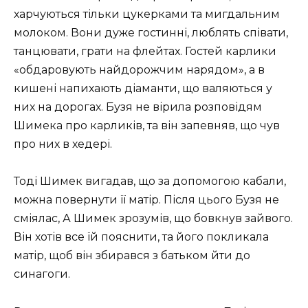
харчуються тільки цукерками та мигдальним
молоком. Вони дуже гостинні, люблять співати,
танцювати, грати на флейтах. Гостей карлики
«обдаровують найдорожчим нарядом», а в
кишені напихають діаманти, що валяються у
них на дорогах. Бузя не вірила розповідям
Шимека про карликів, та він запевняв, що чув
про них в хедері.
Тоді Шимек вигадав, що за допомогою кабали,
можна повернути її матір. Після цього Бузя не
сміялас, А Шимек зрозумів, що бовкнув зайвого.
Він хотів все їй пояснити, та його покликала
матір, щоб він збирався з батьком йти до
синагоги.