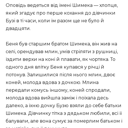
Оповідь ведеться від імені Шимека — хлопця,
який згадує про перше кохання до дівчинки
Бузі в ті часи, коли їм разом ще не було й
двадцяти.
Беня був старшим братом Шимека, він жив на
селі, орендував млин, умів стріляти з рушниці,
їздити верхи на коні й плавати, як чортяка. То
одного дня влітку Беня купався у річці й
потонув. Залишилися після нього млин, двоє
коней, молода вдова з дочкою. Млина
передали комусь іншому, коней спродали,
молода вдова вийшла заміж і поїхала десь
далеко, а їхню дочку Бузю взяли до себе батьки
Шимека. Дівчинку тітка з дядьком любили, всі її
балували, але вона сумує за померлим батьком і