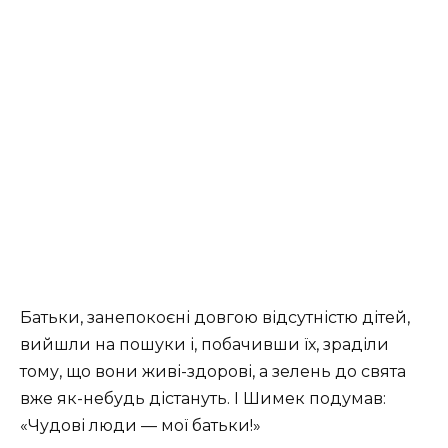
Батьки, занепокоєні довгою відсутністю дітей,
вийшли на пошуки і, побачивши їх, зраділи
тому, що вони живі-здорові, а зелень до свята
вже як-небудь дістануть. І Шимек подумав:
«Чудові люди — мої батьки!»