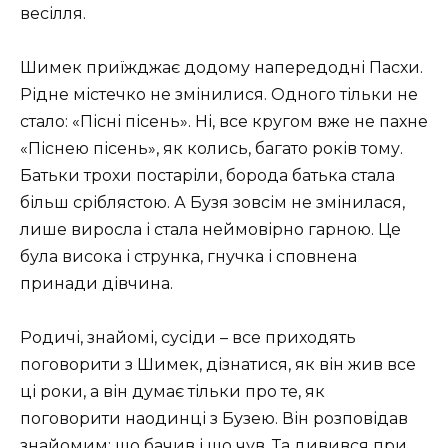
весілля.
Шимек приїжджає додому напередодні Пасхи.
Рідне містечко не змінилися. Одного тільки не
стало: «Пісні пісень». Ні, все кругом вже не пахне
«Піснею пісень», як колись, багато років тому.
Батьки трохи постаріли, борода батька стала
більш сріблястою. А Бузя зовсім не змінилася,
лише виросла і стала неймовірно гарною. Це
була висока і струнка, гнучка і сповнена
принади дівчина.
Родичі, знайомі, сусіди – все приходять
поговорити з Шимек, дізнатися, як він жив все
ці роки, а він думає тільки про те, як
поговорити наодинці з Бузею. Він розповідав
знайомим: що бачив і що чув. Та дивився при