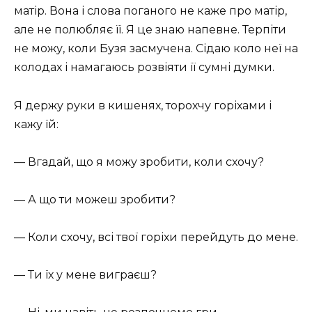
матір. Вона і слова поганого не каже про матір,
але не полюбляє її. Я це знаю напевне. Терпіти
не можу, коли Бузя засмучена. Сідаю коло неї на
колодах і намагаюсь розвіяти її сумні думки.
Я держу руки в кишенях, торохчу горіхами і
кажу їй:
— Вгадай, що я можу зробити, коли схочу?
— А що ти можеш зробити?
— Коли схочу, всі твої горіхи перейдуть до мене.
— Ти їх у мене виграєш?