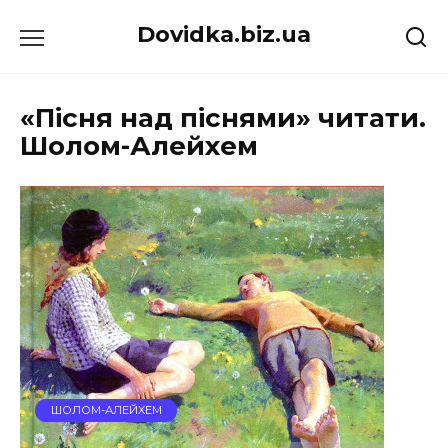
Перейти
Dovidka.biz.ua
до
вмісту
«Пісня над піснями» читати.
Шолом-Алейхем
ШОЛОМ-АЛЕЙХЕМ