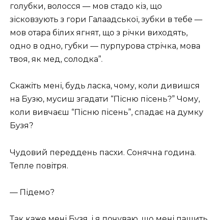
голубки, волосся — мов стадо кіз, що
зісковзують з гори Галаадської, зубки в тебе —
мов отара білих ягнят, що з річки виходять,
одно в одно, губки — пурпурова стрічка, мова
твоя, як мед, солодка”.
Скажіть мені, будь ласка, чому, коли дивишся
на Бузю, мусиш згадати “Пісню пісень?” Чому,
коли вивчаєш “Пісню пісень”, спадає на думку
Бузя?
Чудовий переддень пасхи. Сонячна година.
Тепле повітря.
— Підемо?
Так каже мені Бузя, і я почуваю, що мені пашить