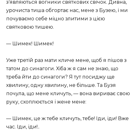
з’являються вогники святкових свічок. Дивна,
урочиста тиша обгортає нас, мене з Бузею, і ми
почуваємо себе міцно злитими з цією
святковою тишею.
— Шимек! Шимек!
Уже третій раз мати кличе мене, щоб я пішов з
татом до синагоги. Хіба ж я сам не знаю, що
треба йти до синагоги? Я тут посиджу ще
хвилину, одну хвилину, не більше. Та Бузя
почула, що мене кличуть, — вона вириває свою
руку, схоплюється і жене мене:
— Шимек, це ж тебе кличуть, тебе! Іди, іди! Вже
час. Іди, іди!..