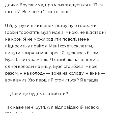
дочки Єрусалима, про яких згадується в “Пісні
пісень”. Все-все з “Пісні пісень”.
Я йду, руки в кишенях, потрушую горіхами.
Горіхи торохтять. Бузя йде зі мною, не відстає ні
на крок. Я не можу ходити поволі, мене
підносить у повітря. Мені хочеться летіти,
линути, ширяти мов орел. Я пускаюсь бігом.
Бузя біжить за мною. Я стрибаю на колоди, з
одної колоди на іншу. Бузя стрибає зі мною
разом. Я на колоду — вона на колоду. Я вниз —
вона вниз. Хто перший стомиться? Я вгадав.
— Доки це будемо стрибати?
Так каже мені Бузя. А я відповідаю їй мовою