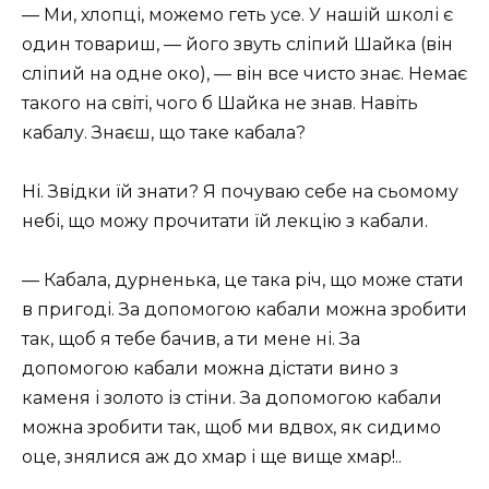
— Ми, хлопці, можемо геть усе. У нашій школі є
один товариш, — його звуть сліпий Шайка (він
сліпий на одне око), — він все чисто знає. Немає
такого на світі, чого б Шайка не знав. Навіть
кабалу. Знаєш, що таке кабала?
Ні. Звідки їй знати? Я почуваю себе на сьомому
небі, що можу прочитати їй лекцію з кабали.
— Кабала, дурненька, це така річ, що може стати
в пригоді. За допомогою кабали можна зробити
так, щоб я тебе бачив, а ти мене ні. За
допомогою кабали можна дістати вино з
каменя і золото із стіни. За допомогою кабали
можна зробити так, щоб ми вдвох, як сидимо
оце, знялися аж до хмар і ще вище хмар!..