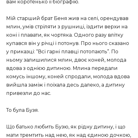
вам коротенько її біографію.
Мій старший брат Беня жив на селі, орендував
млин, умів стріляти з рушниці, їздити верхи на
коні і плавати, як чортяка. Одного разу влітку
купався він у річці і потонув. Про нього сказано
у приказці: “Всі гарні плавці потопають”. По
ньому залишилися млин, двоє коней, молода
вдова з однією дитиною. Млина передали
комусь іншому, коней спродали, молода вдова
вийшла заміж і поїхала десь далеко, а дитину
привезли до нас.
То була Бузя.
Що батько любить Бузю, як рідну дитину, і що
мати тремтить над нею, як над єдиною дочкою,