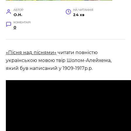
АВТОР
НА ЧИТАННЯ
O.H.
24 хв
КОМЕНТАРІ
0
«Пісня над піснями»
читати повністю
українською мовою твір Шолом-Алейхема,
який був написаний у 1909-1917р
.р.