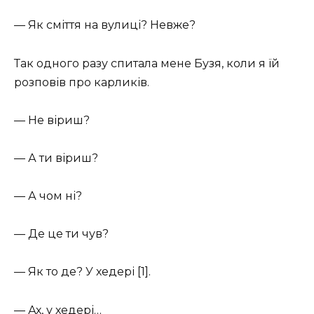
— Як сміття на вулиці? Невже?
Так одного разу спитала мене Бузя, коли я їй
розповів про карликів.
— Не віриш?
— А ти віриш?
— А чом ні?
— Де це ти чув?
— Як то де? У хедері [1].
— Ах, у хедері…