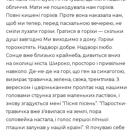
обличчя. Мати не пошкодувала нам горіхів.
Повні кишені горіхів. Проте вона наказала нам,
щоб ми тепер, перед пасхальною вечерею, не
сміли лузати горіхи. Гратися в горіхи — скільки
душі завгодно Ми виходимо з дому. Горіхи
торохкотять. Надворі добре. Надворі любо.
Сонце вже близько крайнеба, дивиться вниз
на околиці міста. Широко, просторо і привільне
навколо. Де-не-де на горі, що ген за синагогою,
визирає травичка, зелена, свіжа, тремтлива. З
вереском і цвіріньканням пролітає над нашими
головами струнка зграя маленьких ластівок, і
знову згадується мені “Пісня пісень”: “Паростки-
травичка вже з’явилася на землі, пора
соловейка настала, і голос першої літньої
пташки залунав у нашій країні”. Я почуваю себе