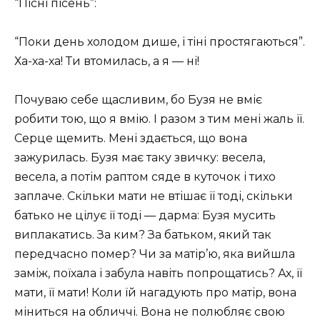
“Пісні пісень”:
“Поки день холодом дише, і тіні простягаються”.
Ха-ха-ха! Ти втомилась, а я — ні!
Почуваю себе щасливим, бо Бузя не вміє
робити тою, що я вмію. І разом з тим мені жаль її.
Серце щемить. Мені здається, що вона
зажурилась. Бузя має таку звичку: весела,
весела, а потім раптом сяде в куточок і тихо
заплаче. Скільки мати не втішає її тоді, скільки
батько не цілує її тоді — дарма: Бузя мусить
виплакатись. За ким? За батьком, який так
передчасно помер? Чи за матір’ю, яка вийшла
заміж, поїхала і забула навіть попрощатись? Ах, її
мати, її мати! Коли їй нагадують про матір, вона
міниться на обличчі. Вона не полюбляє свою