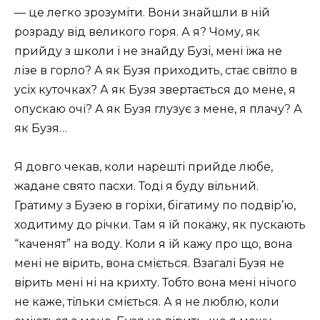
— це легко зрозуміти. Вони знайшли в ній
розраду від великого горя. А я? Чому, як
прийду з школи і не знайду Бузі, мені їжа не
лізе в горло? А як Бузя приходить, стає світло в
усіх куточках? А як Бузя звертається до мене, я
опускаю очі? А як Бузя глузує з мене, я плачу? А
як Бузя…
Я довго чекав, коли нарешті прийде любе,
жадане свято пасхи. Тоді я буду вільний.
Гратиму з Бузею в горіхи, бігатиму по подвір’ю,
ходитиму до річки. Там я їй покажу, як пускають
“каченят” на воду. Коли я їй кажу про що, вона
мені не вірить, вона сміється. Взагалі Бузя не
вірить мені ні на крихту. Тобто вона мені нічого
не каже, тільки сміється. А я не люблю, коли