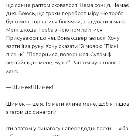
що сонце раптом сховалося. Нема сонця. Немає
дня. Боюсь, що трохи перебрав міру. Не треба
було мені торкатися болячки, згадувати її матір.
Мені шкода. Треба з нею помиритися.
Присуваюся до неї. Вона одвертається. Хочу
взяти її за руку. Хочу сказати їй мовою “Пісні
пісень”: “Повернися, повернися, Суламіф,
вертайсь до мене, Бузю!” Раптом чую голос з
хати:
— Шимек! Шимек!
Шимек — це я. То мати кличе мене, щоб я пішов
з татом до синагоги.
Іти з татом у синагогу напередодні пасхи — хіба