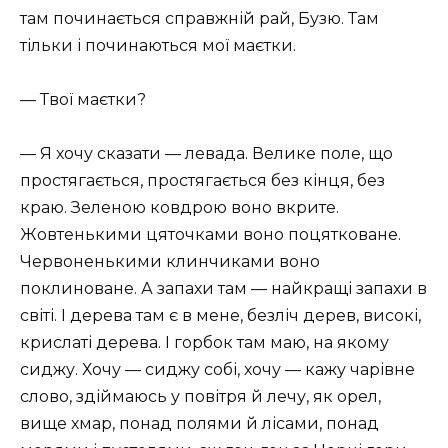
там починається справжній рай, Бузю. Там
тільки і починаються мої маєтки.
— Твої маєтки?
— Я хочу сказати — левада. Велике поле, що
простягається, простягається без кінця, без
краю. Зеленою ковдрою воно вкрите.
Жовтенькими цяточками воно поцятковане.
Червоненькими клинчиками воно
поклиноване. А запахи там — найкращі запахи в
світі. І дерева там є в мене, безліч дерев, високі,
крислаті дерева. І горбок там маю, на якому
сиджу. Хочу — сиджу собі, хочу — кажу чарівне
слово, здіймаюсь у повітря й лечу, як орел,
вище хмар, понад полями й лісами, понад