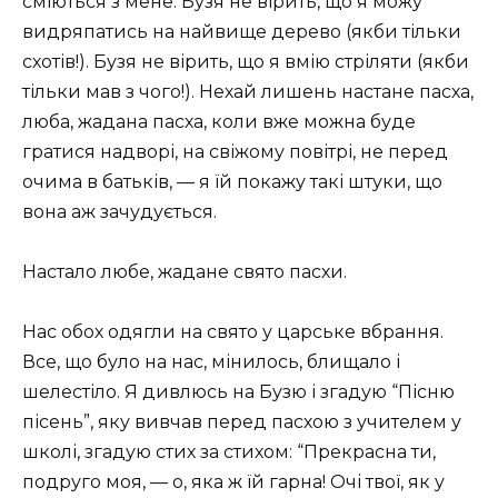
сміються з мене. Бузя не вірить, що я можу
видряпатись на найвище дерево (якби тільки
схотів!). Бузя не вірить, що я вмію стріляти (якби
тільки мав з чого!). Нехай лишень настане пасха,
люба, жадана пасха, коли вже можна буде
гратися надворі, на свіжому повітрі, не перед
очима в батьків, — я їй покажу такі штуки, що
вона аж зачудується.
Настало любе, жадане свято пасхи.
Нас обох одягли на свято у царське вбрання.
Все, що було на нас, мінилось, блищало і
шелестіло. Я дивлюсь на Бузю і згадую “Пісню
пісень”, яку вивчав перед пасхою з учителем у
школі, згадую стих за стихом: “Прекрасна ти,
подруго моя, — о, яка ж їй гарна! Очі твої, як у