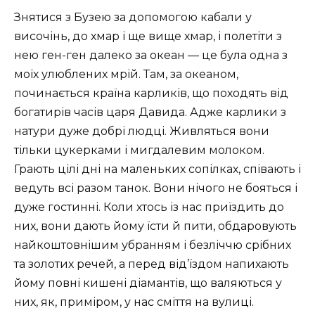
Знятися з Бузею за допомогою кабали у
височінь, до хмар і ще вище хмар, і полетіти з
нею ген-ген далеко за океан — це була одна з
моїх улюблених мрій. Там, за океаном,
починається країна карликів, що походять від
богатирів часів царя Давида. Адже карлики з
натури дуже добрі людці. Живляться вони
тільки цукерками і мигдалевим молоком.
Грають цілі дні на маленьких сопілках, співають і
ведуть всі разом танок. Вони нічого не бояться і
дуже гостинні. Коли хтось із нас приїздить до
них, вони дають йому їсти й пити, обдаровують
найкоштовнішим убранням і безліччю срібних
та золотих речей, а перед від’їздом напихають
йому повні кишені діамантів, що валяються у
них, як, приміром, у нас сміття на вулиці.