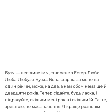
Бузя — пестливе ім’я, створене з Естер-Люби:
Люба-Любузя-Бузя… Вона старша за мене на
один рік чи, може, на два, а нам обом нема ще й
двадцяти років. Тепер сідайте, будь ласка, і
підрахуйте, скільки мені років і скільки їй. Та це,
зрештою, не має значення. Я краще розповім