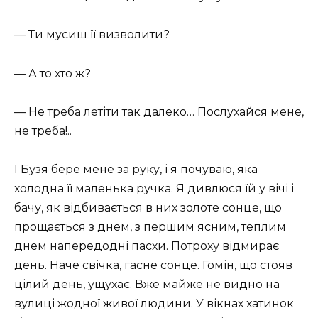
— Ти мусиш її визволити?
— А то хто ж?
— Не треба летіти так далеко… Послухайся мене,
не треба!..
І Бузя бере мене за руку, і я почуваю, яка
холодна її маленька ручка. Я дивлюся їй у вічі і
бачу, як відбивається в них золоте сонце, що
прощається з днем, з першим ясним, теплим
днем напередодні пасхи. Потроху відмирає
день. Наче свічка, гасне сонце. Гомін, що стояв
цілий день, ущухає. Вже майже не видно на
вулиці жодної живої людини. У вікнах хатинок