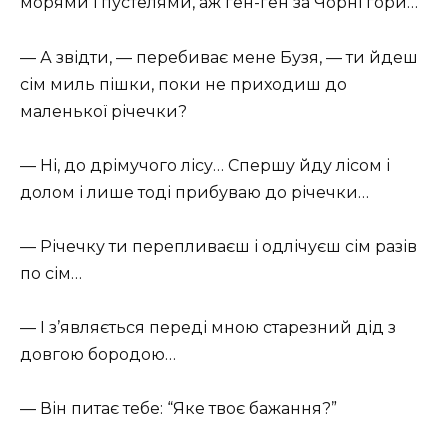
морями і пустелями, аж ген-ген за Чорні гори…
— А звідти, — перебиває мене Бузя, — ти йдеш
сім миль пішки, поки не приходиш до
маленької річечки?
— Ні, до дрімучого лісу… Спершу йду лісом і
долом і лише тоді прибуваю до річечки…
— Річечку ти перепливаєш і одлічуєш сім разів
по сім…
— І з’являється переді мною старезний дід з
довгою бородою…
— Він питає тебе: “Яке твоє бажання?”