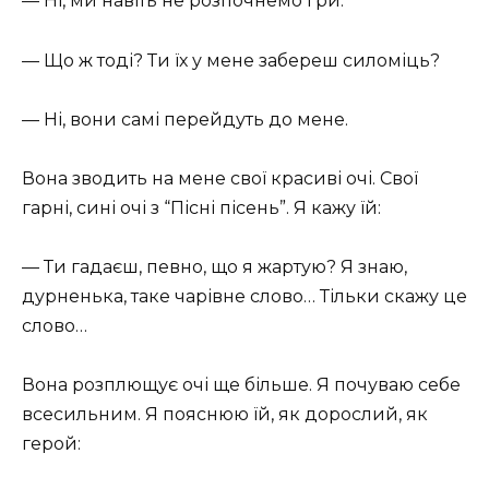
— Ні, ми навіть не розпочнемо гри.
— Що ж тоді? Ти їх у мене забереш силоміць?
— Ні, вони самі перейдуть до мене.
Вона зводить на мене свої красиві очі. Свої
гарні, сині очі з “Пісні пісень”. Я кажу їй:
— Ти гадаєш, певно, що я жартую? Я знаю,
дурненька, таке чарівне слово… Тільки скажу це
слово…
Вона розплющує очі ще більше. Я почуваю себе
всесильним. Я пояснюю їй, як дорослий, як
герой: