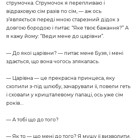
струмочка. Струмочок я перепливаю і
відраховую сім разів по сім, — аж ось
з’являється переді мною старезний дідок з
довгою бородою і питає: “Яке твоє бажання?” А
я кажу йому: “Веди мене до царівни”.
— До якої царівни? — питає мене Бузя, і мені
здається, що вона чогось злякалась.
— Царівна — це прекрасна принцеса, яку
схопили з-під шлюбу, зачарували її, повели геть
і сховали у кришталевому палаці, ось уже сім
років…
— А тобі що до того?
— Як то — що мені до того? Я мушу її визволити.