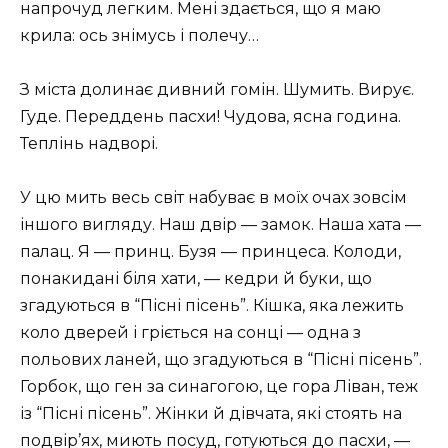
напрочуд легким. Мені здається, що я маю
крила: ось знімусь і полечу…
З міста долинає дивний гомін. Шумить. Вирує.
Гуде. Переддень пасхи! Чудова, ясна година.
Теплінь надворі.
У цю мить весь світ набуває в моїх очах зовсім
іншого вигляду. Наш двір — замок. Наша хата —
палац. Я — принц. Бузя — принцеса. Колоди,
понакидані біля хати, — кедри й буки, що
згадуються в “Пісні пісень”. Кішка, яка лежить
коло дверей і гріється на сонці — одна з
польових ланей, що згадуються в “Пісні пісень”.
Горбок, що ген за синагогою, це гора Ліван, теж
із “Пісні пісень”. Жінки й дівчата, які стоять на
подвір’ях, миють посуд, готуються до пасхи, —