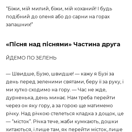
“Біжи, мій милий, біжи, мій коханий! І будь
подібний до оленя або до сарни на горах
запашних!”
«Пісня над піснями» Частина друга
ЙДЕМО ПО ЗЕЛЕНЬ
— Швидше, Бузю, швидше! — кажу я Бузі за
день перед зеленими святами, беру її за руку, і
ми хутко сходимо на гору. — Час не жде,
дурненька, день минає. Нам треба перейти
через он яку гору, а за горою ще матимемо
річку. Над річкою стелеться кладка з дощок, це
— “місток”. Річка тече, жаби кумкають, дошки
хитаються, і лише там, як перейти місток, лише