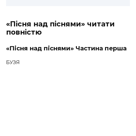
«Пісня над піснями» читати
повністю
«Пісня над піснями» Частина перша
БУЗЯ