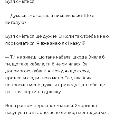
Бузя сміється.
— Думаєш, може, що я вихваляюсь? Що я
вигадую?
Бузя сміється ще дужче. Е! Коли так, треба з нею
порахуватися. Я вже знаю як і кажу їй:
— Ти не знаєш, що таке кабала, шкода! Знала б
ти, що таке кабала, ти б не сміялася. За
допомогою кабали я можу, якщо схочу,
привести сюди твою матір. Так, так! А як
попросиш мене дуже, я приведу її до тебе ще
цієї ночі верхи на дрючку.
Вона раптом перестає сміятися. Хмаринка
насунула на її гарне, ясне личко, і мені здається,