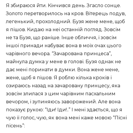
Я збираюся йти. Кінчився день. Згасло сонце.
Золото перетворилось на кров. Вітерець подув,
легенький, прохолодний. Бузя жене мене, щоб
я пішов. Кидаю на неї останній погляд. Зовсім
не та Бузя, що раніше. Інше обличчя, і зовсім
іншої принади набуває вона в моїх очах цього
чарівного вечора. “Зачарована принцеса”,
майнула думка у мене в голові. Бузя однак не
дає мені поринати в думки. Вона жене мене,
жене, щоб я пішов. Я роблю кілька кроків і
озираюсь назад на зачаровану принцесу, яка
зовсім злилася з цим чарівним пасхальним
вечором, і зупиняюсь заворожений. Але вона
показує рукою: “Іди! Іди!..” І мені здається, що я
чую її голос, чую, як вона мені каже мовою “Пісні
пісень”: