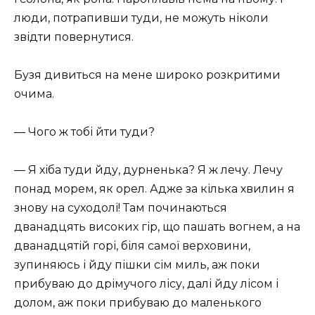
люди, потрапивши туди, не можуть ніколи
звідти повернутися.
Бузя дивиться на мене широко розкритими
очима.
— Чого ж тобі йти туди?
— Я хіба туди йду, дурненька? Я ж лечу. Лечу
понад морем, як орел. Адже за кілька хвилин я
знову на суходолі! Там починаються
дванадцять високих гір, що пашать вогнем, а на
дванадцятій горі, біля самої верховини,
зупиняюсь і йду пішки сім миль, аж поки
прибуваю до дрімучого лісу, далі йду лісом і
долом, аж поки прибуваю до маленького