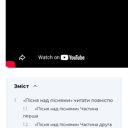
Зміст
«Пісня над піснями» читати повністю
«Пісня над піснями» Частина
перша
«Пісня над піснями» Частина друга