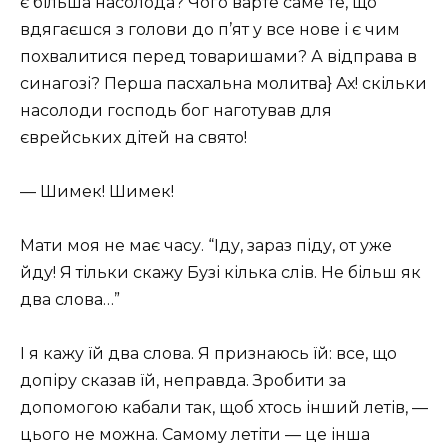
є більша насолода? Чого варте саме те, що
вдягаєшся з голови до п’ят у все нове і є чим
похвалитися перед товаришами? А відправа в
синагозі? Перша пасхальна молитва} Ах! скільки
насолоди господь бог наготував для
єврейських дітей на свято!
— Шимек! Шимек!
Мати моя не має часу. “Іду, зараз піду, от уже
йду! Я тільки скажу Бузі кілька слів. Не більш як
два слова…”
І я кажу їй два слова. Я признаюсь їй: все, що
допіру сказав їй, неправда. Зробити за
допомогою кабали так, щоб хтось інший летів, —
цього не можна. Самому летіти — це інша