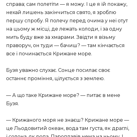
справа; сам полетіти — я можу. І це я їй покажу,
нехай лишень закінчиться свято, я зроблю
першу спробу. Я полечу перед очима у неї отут
на цьому ж місці, де лежать колоди, і за одну
мить буду вже за хмарами. Звідти я візьму
праворуч, он туди — бачиш? — там кінчається
все і починається Крижане море.
Бузя уважно слухає. Сонце посилає своє
останнє проміння, цілується з землею.
— А що таке Крижане море? — питає в мене
Бузя.
— Крижаного моря не знаєш? Крижане море —
це Льодовитий океан, вода там густа, як драглі,
і солона, як ропа. Пароплавів нема на ньому. І