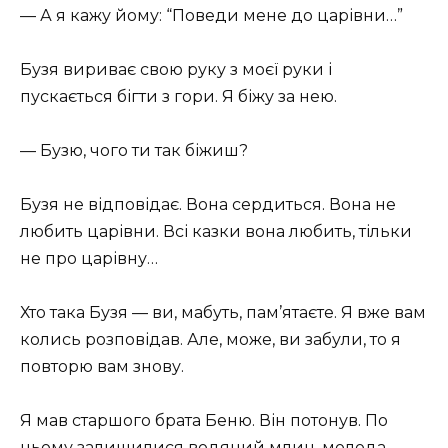
— А я кажу йому: “Поведи мене до царівни…”
Бузя вириває свою руку з моєї руки і
пускається бігти з гори. Я біжу за нею.
— Бузю, чого ти так біжиш?
Бузя не відповідає. Вона сердиться. Вона не
любить царівни. Всі казки вона любить, тільки
не про царівну…
Хто така Бузя — ви, мабуть, пам’ятаєте. Я вже вам
колись розповідав. Але, може, ви забули, то я
повторю вам знову.
Я мав старшого брата Беню. Він потонув. По
ньому залишилися водяний млин, молода