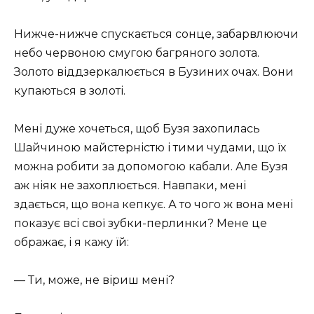
Нижче-нижче спускається сонце, забарвлюючи
небо червоною смугою багряного золота.
Золото віддзеркалюється в Бузиних очах. Вони
купаються в золоті.
Мені дуже хочеться, щоб Бузя захопилась
Шайчиною майстерністю і тими чудами, що їх
можна робити за допомогою кабали. Але Бузя
аж ніяк не захоплюється. Навпаки, мені
здається, що вона кепкує. А то чого ж вона мені
показує всі свої зубки-перлинки? Мене це
ображає, і я кажу їй:
— Ти, може, не віриш мені?