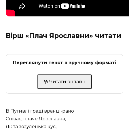
Вірш «Плач Ярославни» читати
Переглянути текст в зручному форматі
📖 Читати онлайн
В Путивлі граді вранці-рано
Співає, плаче Ярославна,
Як та зозуленька кує,