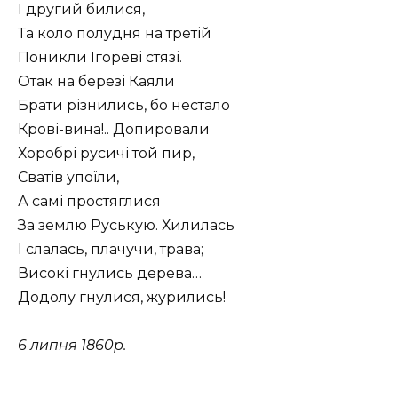
І другий билися,
Та коло полудня на третій
Поникли Ігореві стязі.
Отак на березі Каяли
Брати різнились, бо нестало
Крові-вина!.. Допировали
Хоробрі русичі той пир,
Сватів упоїли,
А самі простяглися
За землю Руськую. Хилилась
І слалась, плачучи, трава;
Високі гнулись дерева…
Додолу гнулися, журились!
6 липня 1860р.