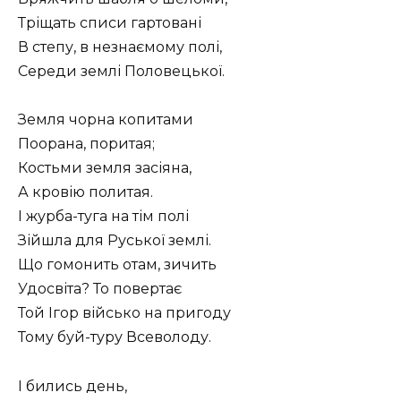
Тріщать списи гартовані
В степу, в незнаємому полі,
Середи землі Половецької.
Земля чорна копитами
Поорана, поритая;
Костьми земля засіяна,
А кровію политая.
І журба-туга на тім полі
Зійшла для Руської землі.
Що гомонить отам, зичить
Удосвіта? То повертає
Той Ігор військо на пригоду
Тому буй-туру Всеволоду.
І бились день,