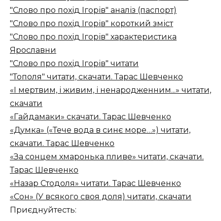
"Слово про похід Ігорів" аналіз (паспорт)
"Слово про похід Ігорів" короткий зміст
"Слово про похід Ігорів" характеристика
Ярославни
"Слово про похід Ігорів" читати
"Тополя" читати, скачати. Тарас Шевченко
«І мертвим, і живим, і ненародженним...» читати,
скачати
«Гайдамаки» скачати. Тарас Шевченко
«Думка» («Тече вода в синє море…») читати,
скачати. Тарас Шевченко
«За сонцем хмаронька пливе» читати, скачати.
Тарас Шевченко
«Назар Стодоля» читати. Тарас Шевченко
«Сон» (У всякого своя доля) читати, скачати
Приєднуйтесть: