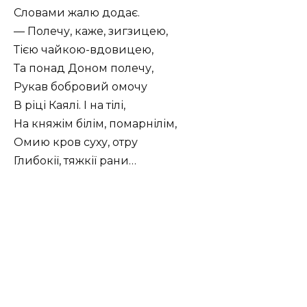
Словами жалю додає.
— Полечу, каже, зигзицею,
Тією чайкою-вдовицею,
Та понад Доном полечу,
Рукав бобровий омочу
В ріці Каялі. І на тілі,
На княжім білім, помарнілім,
Омию кров суху, отру
Глибокії, тяжкії рани…