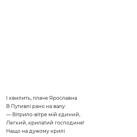
І квилить, плаче Ярославна
В Путивлі рано на валу:
— Вітрило-вітре мій єдиний,
Легкий, крилатий господине!
Нащо на дужому крилі