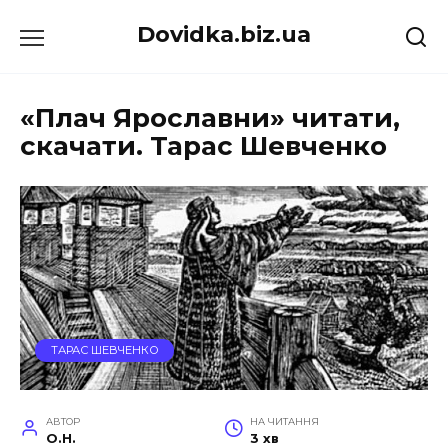
Перейти
Dovidka.biz.ua
до
вмісту
«Плач Ярославни» читати,
скачати. Тарас Шевченко
ТАРАС ШЕВЧЕНКО
АВТОР
НА ЧИТАННЯ
O.H.
3 хв