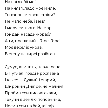
На вої любії мої,
На князя, ладо моє миле,
Ти ханові метаєш стріли?
Не мало неба, і землі,
І моря синього. На морі
Гойдай насади-кораблі.
А ти, прелютий… Горе! Горе!
Моє веселіє украв,
В степу на тирсі розібгав.
Сумує, квилить, плаче рано
В Путивлі граді Ярославна.
І каже: — Дужий і старий,
Широкий Дніпре, не малий!
Пробив єси високі скали,
Текучи в землю половчина,
Носив єси на байда[ка]х