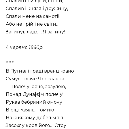
Спалив єси луги, степи,
Спалив і князя і дружину,
Спали мене на самоті!
Або не грій і не світи…
Загинув ладо… Я загину!
4
червня 1860р.
* * *
В Путивлі граді вранці-рано
Сумує, плаче Ярославна.
— Полечу, рече, зозулею,
Понад Дуна[є]м полечу!
Рукав бебряний омочу
В ріці Каялі… І омию
На княжому дебелім тілі
Засохлу кров його… Отру