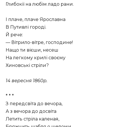
Глибокії на любім ладо рани.
І плаче, плаче Ярославна
В Путивлі городі.
Й рече:
— Вітрило-вітре, господине!
Нащо ти вієши, несеш
На легкому крилі своєму
Хиновські стріли?
14 вересня 1860р.
* * *
З передсвіта до вечора,
А з вечора до досвіта
Летить стріла каленая,
Бряжчить шабля о шеломи,