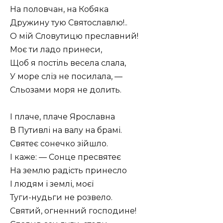
На половчан, на Кобяка
Дружину тую Святославлю!..
О мій Словутицю преславний!
Моє ти ладо принеси,
Щоб я постіль весела слала,
У море сліз не посилала, —
Сльозами моря не долить.
І плаче, плаче Ярославна
В Путивлі на валу на брамі.
Святеє сонечко зійшло.
І каже: — Сонце пресвятеє
На землю радість принесло
І людям і землі, моєї
Туги-нудьги не розвело.
Святий, огненний господине!