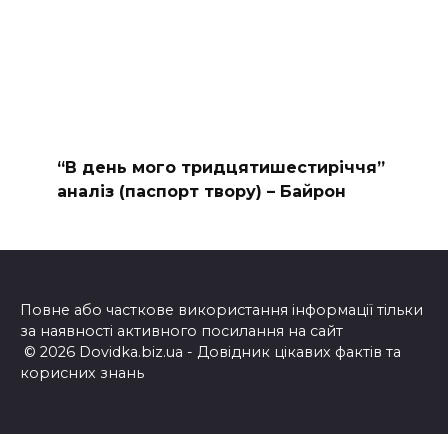
“В день мого тридцятишестиріччя”
аналіз (паспорт твору) – Байрон
Повне або часткове використання інформації тільки
за наявності активного посилання на сайт
© 2026 Dovidka.biz.ua - Довідник цікавих фактів та
корисних знань