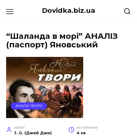
Перейти
Dovidka.biz.ua
до
вмісту
“Шаланда в морі” АНАЛІЗ
(паспорт) Яновський
АНАЛІЗ ТВОРУ
АВТОР
НА ЧИТАННЯ
J. G. (Джей Джи)
4 хв