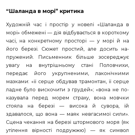
“Шаланда в морі” критика
Художній час і простір у новелі «Ша­ланда в
морі» обмежені — дія відбувається в короткому
часі, на конкрет­ному просторі — у морі й на
його березі. Сюжет простий, але досить на­
пружений. Письменник більше зосереджує
увагу на внутрішньому стані Половчихи,
передає його укрупненими, лаконічними
мазками: «її серце обдував трамонтан, її серце
ладне було вискочити з грудей»; «вона не по­
казувала перед морем страху, вона мовчки
стояла на березі — висока й сувора, їй
здавалося, що вона — маяк невгасимої сили».
Сцена чекання на березі штормового моря (як
утілення вірності подружжю) — як символ