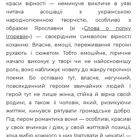
краси вірності — неминуче викличе в уяві
читача асоціації з українською
народнопісенною творчістю, особливо з
образом Ярославни (зі «
Слова о полку
Ігоревім
») — своєрідним символом вірності
коханню. Власне, емоції, переживання героїні
рухають і сюжетом. Тобто емоційне, ліричне
начало виконує у творі чи не найосновнішу
роль, воно наближує новелу до жанру героїчної
поеми. Бо оспівано тут, власне, негучний,
повсякден­ний героїзм звичайних людей. І
герой тут не лише жінка, стійка й вірна своїй
родині, а також її чоловік, який, ризикуючи
життям, кинувся ря­тувати громадське добро.
Під пером романтика вони — особливі, краси­ві
у своїх вчинках і діях, у своїй життєвій позиції,
хоча вибір кожного з них (рятувати й чекати) —