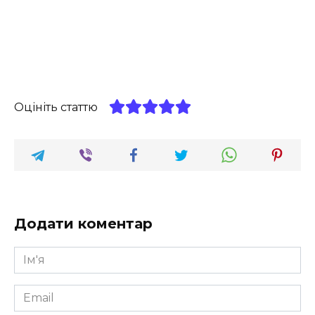
Оцініть статтю
Додати коментар
Ім'я
*
Email
*