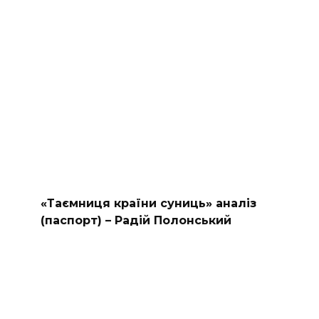
«Таємниця країни суниць» аналіз
(паспорт) – Радій Полонський