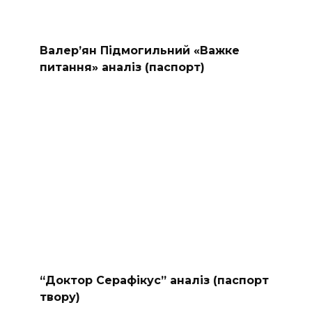
Валер’ян Підмогильний «Важке
питання» аналіз (паспорт)
“Доктор Серафікус” аналіз (паспорт
твору)