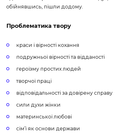
обійнявшись, пішли додому.
Проблематика твору
краси і вірності кохання
подружньої вірності та відданості
героїзму простих людей
творчої праці
відповідальності за довірену справу
сили духи жінки
материнської любові
сім’ї як основи держави