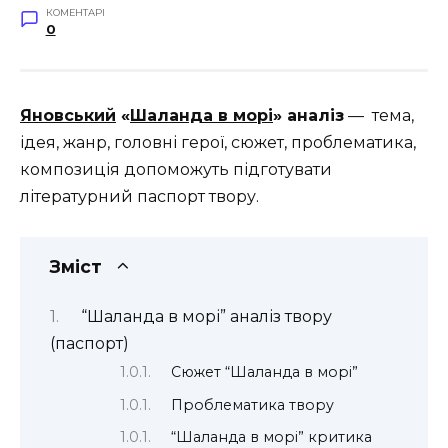
КОМЕНТАРІ
0
Яновський
«
Шаланда в морі
» аналіз
— тема,
ідея, жанр, головні герої, сюжет, проблематика,
композиція допоможуть підготувати
літературний паспорт твору.
Зміст
“Шаланда в морі” аналіз твору
(паспорт)
Сюжет “Шаланда в морі”
Проблематика твору
“Шаланда в морі” критика