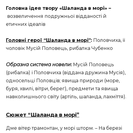
Головна ідея твору «Шаланда в морі» –
возвеличення подружньої відданості й
етичних ідеалів
Головні герої “Шаланда в морі”
:
Половчиха, її
чоловік Мусій Половець, рибалка Чубенко
Образна система новели
:
Мусій Половець
(рибалка) і Половчиха (віддана дружина Мусія),
односельці Половців; явища природи (море,
буря, хвилі, вітри, берег), предмети та явища
навколишнього світу (артіль, шаланда, лахміття).
Сюжет “Шаланда в морі”
Дме вітер трамонтан, у морі шторм. – На березі