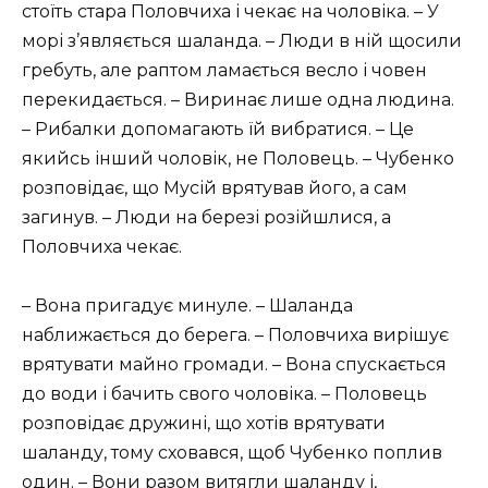
стоїть стара Половчиха і чекає на чоловіка. – У
морі з’являється шаланда. – Люди в ній щосили
гребуть, але раптом ламається весло і човен
перекидається. – Виринає лише одна людина.
– Рибалки допомагають їй вибратися. – Це
якийсь інший чоловік, не Половець. – Чубенко
розповідає, що Мусій врятував його, а сам
загинув. – Люди на березі розійшлися, а
Половчиха чекає.
– Вона пригадує минуле. – Шаланда
наближається до берега. – Половчиха вирішує
врятувати майно громади. – Вона спускається
до води і бачить свого чоловіка. – Половець
розповідає дружині, що хотів врятувати
шаланду, тому сховався, щоб Чубенко поплив
один. – Вони разом витягли шаланду і,