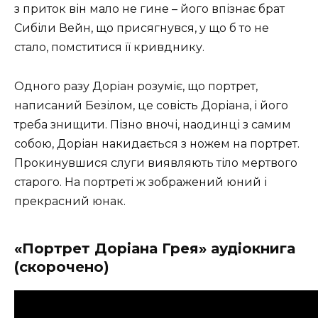
з приток він мало не гине – його впізнає брат
Сибіли Вейн, що присягнувся, у що б то не
стало, помститися її кривднику.
Одного разу Доріан розуміє, що портрет,
написаний Безілом, це совість Доріана, і його
треба знищити. Пізно вночі, наодинці з самим
собою, Доріан накидається з ножем на портрет.
Прокинувшися слуги виявляють тіло мертвого
старого. На портреті ж зображений юний і
прекрасний юнак.
«Портрет Доріана Грея» аудіокнига
(скорочено)