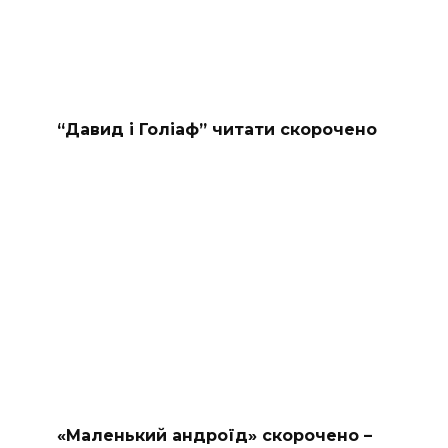
“Давид і Голіаф” читати скорочено
«Маленький андроїд» скорочено –