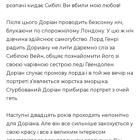
розпачі кидає Сибілі: Ви вбили мою любов!
Після цього Доріан проводить безсонну ніч,
блукаючи по спорожнілому Лондону. У цю ж ніч
дівчина здійснює самогубство. Лорд Генрі
радить Дориану не лити даремно сліз за
Сибілою Вейн, обіцяє познайомити його зі
своєю чарівною сестрою леді Гвендолен.
Доріан слухає промову лорда і в той же вечір на
портреті з’являється жорстка зморшка.
Стурбований Доріан прибирає портрет з очей
геть.
Наступні двадцять років проходять непомітно
для Доріана. Але він все сильніше закохується у
свою красу і все з великим інтересом