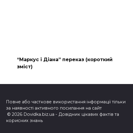
“Маркус і Діана” переказ (короткий
зміст)
Повне або часткове використання інформації тільки
за наявності активного посилання на сайт
© 2026 Dovidka.biz.ua - Довідник цікавих фактів та
корисних знань