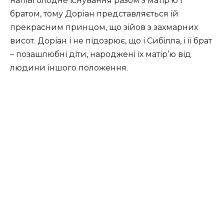
напівголодне існування разом з матір’ю і
братом, тому Доріан представляється їй
прекрасним принцом, що зійов з захмарних
висот. Доріан і не підозрює, що і Сибілла, і її брат
– позашлюбні діти, народжені їх матір’ю від
людини іншого положення.