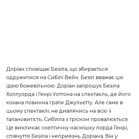
Доріан сповіщає Безіла, що збирається
одружитися на Сибілі Вейн. Безіл вважає цю
ідею божевільною. Доріан запрошує Безіла
Холлуорда і Генрі Уоттона на спектакль, де його
кохана повинна грати Джульєтту. Але саме в
цьому спектаклі, не дивлячись на всю її
талановитість, Сибілла з тріском провалюється.
Це викликає скептичну насмішку лорда Генрі,
співчуття Безіла і неприязнь Доріана. Він у