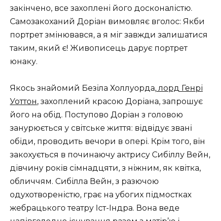
закінчено, все захоплені його досконалістю.
Самозакоханий Доріан вимовляє вголос: Якби
портрет змінювався, а я міг завжди залишатися
таким, який є! Живописець дарує портрет
юнаку.
Якось знайомий Безіла Холлуорда,
лорд Генрі
Уоттон
, захоплений красою Доріана, запрошує
його на обід. Поступово Доріан з головою
занурюється у світське життя: відвідує звані
обіди, проводить вечори в опері. Крім того, він
закохується в починаючу актрису Сибіллу Вейн,
дівчину років сімнадцяти, з ніжним, як квітка,
обличчям. Сибілла Вейн, з разючою
одухотвореністю, грає на убогих підмостках
жебрацького театру Іст-Індра. Вона веде