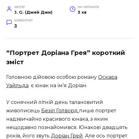
АВТОР
НА ЧИТАННЯ
J. G. (Джей Джи)
3 хв
КОМЕНТАРІ
3
“Портрет Доріана Грея” короткий
зміст
Головною дійовою особою роману
Оскара
Уайльда
є юнак на ім’я Доріан.
У сонячний літній день талановитий
живописець
Безіл Голворд
пише портрет
надзвичайно красивого юнака, з яким
нещодавно познайомився. Юнакові двадцять
років, його звуть
Доріан Грей
. Але ось портрет