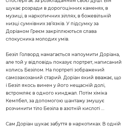
спостерігає за розкладанням своєї душі. Він
шукає розради в дорогоцінних каменях, в
музиці, в наркотичних зіллях, в божевільній
низці сумнівних зв’язків. У підсумку за
Доріаном Греєм закріплюються слава
спокусника молодих умів.
Безіл Голворд намагається напоумити Доріана,
але той у відповідь показує портрет, написаний
колись Безілом. На портреті зображений
самозакоханий старий. Доріан який вважає, що
і Безіл якось винен у його нещасній долі,
встромляє в одного кинджал. Потім хіміка
Кемпбел, за допомогою шантажу змушує
розчинити тіло Безіла в азотній кислоті …
Сам Доріан шукає забуття в наркотиках. В одній