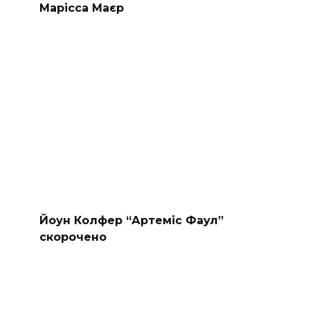
Марісса Маєр
Йоун Колфер “Артеміс Фаул”
скорочено