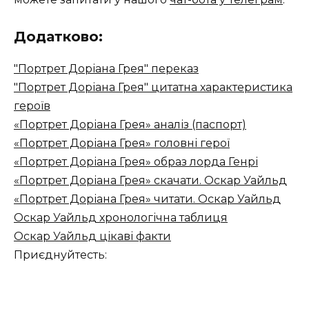
Додатково:
"Портрет Доріана Грея" переказ
"Портрет Доріана Грея" цитатна характеристика
героїв
«Портрет Доріана Грея» аналіз (паспорт)
«Портрет Доріана Грея» головні герої
«Портрет Доріана Грея» образ лорда Генрі
«Портрет Доріана Грея» скачати. Оскар Уайльд
«Портрет Доріана Грея» читати. Оскар Уайльд
Оскар Уайльд хронологічна таблиця
Оскар Уайльд цікаві факти
Приєднуйтесть: