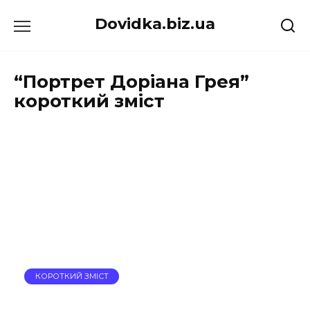
Перейти
Dovidka.biz.ua
до
вмісту
“Портрет Доріана Грея”
короткий зміст
КОРОТКИЙ ЗМІСТ