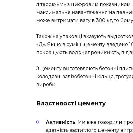
літерою «М» з цифровим показником. Ві
максимальне навантаження на певний 
може витримати вагу в 300 кг, то йо
Також на упаковці вказують выдсотко
«Д». Якщо в суміші цементу введено 1
покращують водонепроникність, підвищу
З цементу виготовляють бетонні плити,
колодязні залізобетонні кільця, тротуа
вироби.
Властивості цементу
Активність
. Ми вже говорили про
здатність застиглого цементу витр