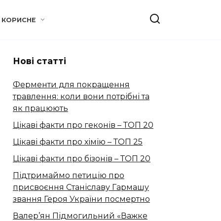
КОРИСНЕ
Нові статті
Ферменти для покращення
травлення: коли вони потрібні та
як працюють
Цікаві факти про геконів – ТОП 20
Цікаві факти про хімію – ТОП 25
Цікаві факти про бізонів – ТОП 20
Підтримаймо петицію про
присвоєння Станіславу Гармашу
звання Героя України посмертно
Валер’ян Підмогильний «Важке