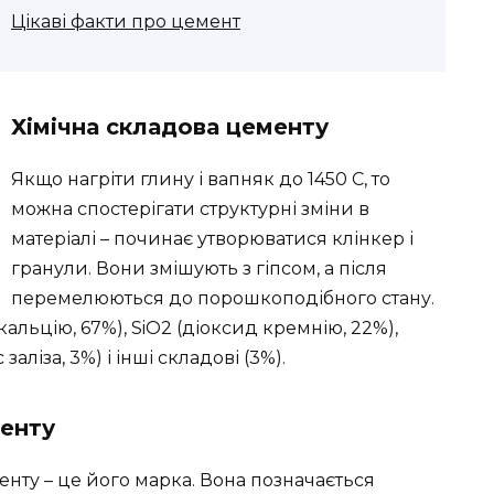
Цікаві факти про цемент
Хімічна складова цементу
Якщо нагріти глину і вапняк до 1450 С, то
можна спостерігати структурні зміни в
матеріалі – починає утворюватися клінкер і
гранули. Вони змішують з гіпсом, а після
перемелюються до порошкоподібного стану.
альцію, 67%), SiO2 (діоксид кремнію, 22%),
аліза, 3%) і інші складові (3%).
менту
нту – це його марка. Вона позначається