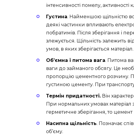
інтенсивності помелу, активності 
Густина
. Найменшою щільністю во
деякі частинки впливають електро
побратимів. Після зберігання і пе
злежується. Щільність залежить ві
умов, в яких зберігається матеріал.
Об’ємна і питома вага
. Питома в
ваги до займаного обсягу. Це нео
пропорцію цементного розчину. П
густиною цементу. При транспорту
Термін придатності.
Він характе
При нормальних умовах матеріал з
герметичне зберігання, то цемент м
Насипна щільність
. Позначає спі
об’єму.