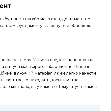
ент
ть будівництва або його етап, де цемент не
уванням фундаменту і закінчуючи обробкою
шок клінкеру. У нього введені наповнювачі і
а сипуча маса сірого забарвлення. Якщо її
ібний в’яжучий матеріал, який легко нанести
нт застигає, то виходить досить міцне
окою міцністю, як у каменю. Тому штучні камені