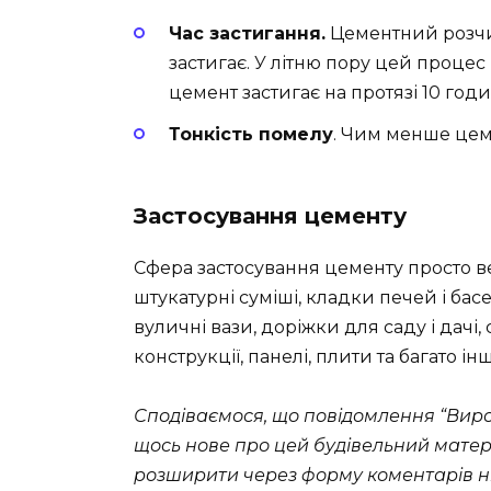
Час застигання.
Цементний розчи
застигає. У літню пору цей процес
цемент застигає на протязі 10 годи
Тонкість помелу
. Чим менше цем
Застосування цементу
Сфера застосування цементу просто в
штукатурні суміші, кладки печей і басе
вуличні вази, доріжки для саду і дачі, 
конструкції, панелі, плити та багато ін
Сподіваємося, що повідомлення “Вир
щось нове про цей будівельний матер
розширити через форму коментарів н