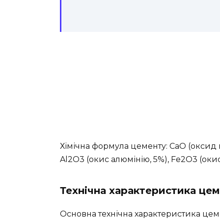
Хімічна формула цементу: СаО (оксид к
Al2О3 (окис алюмінію, 5%), Fe2O3 (окис з
Технічна характеристика це
Основна технічна характеристика цеме