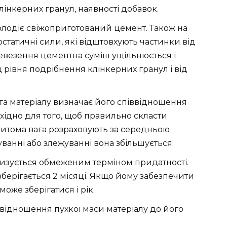
клінкерних гранул, наявності добавок.
лодіє свіжоприготований цемент. Також на
статичні сили, які відштовхують частинки від
ревезення цементна суміш ущільнюється і
д рівня подрібнення клінкерних гранул і від
ага матеріалу визначає його співвідношення
бхідно для того, щоб правильно скласти
итома вага розраховують за середньою
ванні або злежуванні вона збільшується.
ризується обмеженим терміном придатності.
берігається 2 місяці. Якщо йому забезпечити
оже зберігатися і рік.
ввідношення пухкої маси матеріалу до його