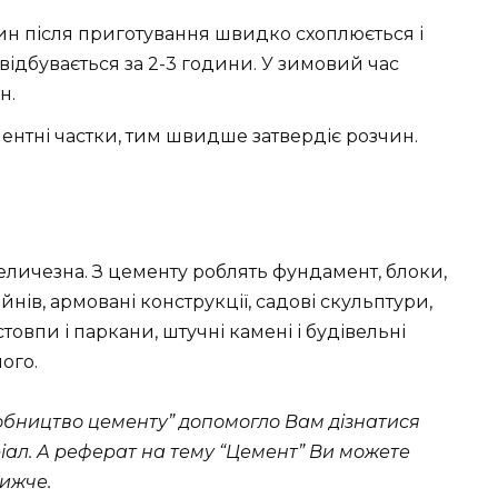
н після приготування швидко схоплюється і
 відбувається за 2-3 години. У зимовий час
н.
ентні частки, тим швидше затвердіє розчин.
еличезна. З цементу роблять фундамент, блоки,
йнів, армовані конструкції, садові скульптури,
стовпи і паркани, штучні камені і будівельні
шого.
обництво цементу” допомогло Вам дізнатися
іал. А реферат на тему “Цемент” Ви можете
ижче.