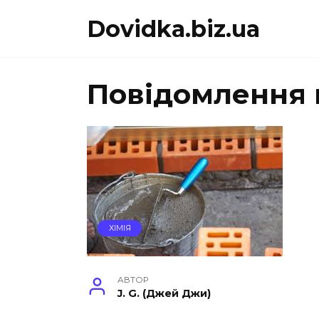
Перейти
Dovidka.biz.ua
до
вмісту
Повідомлення 
ХІМІЯ
АВТОР
J. G. (Джей Джи)