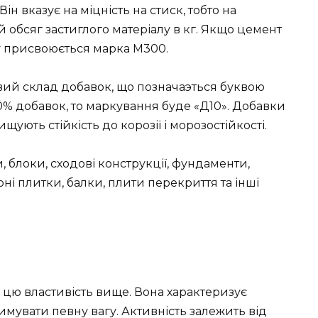
н вказує на міцність на стиск, тобто на
обсяг застиглого матеріалу в кг. Якщо цемент
му присвоюється марка М300.
вий склад добавок, що позначаэться буквою
0% добавок, то маркування буде «Д10». Добавки
ють стійкість до корозії і морозостійкості.
 блоки, сходові конструкції, фундаменти,
рні плитки, балки, плити перекриття та інші
 цю властивість вище. Вона характеризує
имувати певну вагу. Активність залежить від