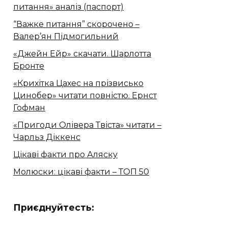
питання» аналіз (паспорт)
“Важке питання” скорочено –
Валер’ян Підмогильний
«Джейн Ейр» скачати. Шарлотта
Бронте
«Крихітка Цахес на прізвисько
Цинобер» читати повністю. Ернст
Гофман
«Пригоди Олівера Твіста» читати –
Чарльз Діккенс
Цікаві факти про Аляску
Молюски: цікаві факти – ТОП 50
Приєднуйтесть: