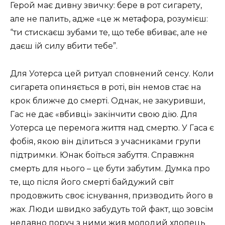
Герой має дивну звичку: бере в рот сигарету,
але не палить, адже «це ж метафора, розумієш:
“ти стискаєш зубами те, що тебе вбиває, але не
даєш їй силу вбити тебе”.
Для Уотерса цей ритуал сповнений сенсу. Коли
сигарета опиняється в роті, він немов стає на
крок ближче до смерті. Однак, не закуривши,
Гас не дає «вбивці» закінчити свою дію. Для
Уотерса це перемога життя над смертю. У Гаса є
фобія, якою він ділиться з учасниками групи
підтримки. Юнак боїться забуття. Справжня
смерть для нього – це бути забутим. Думка про
те, що після його смерті байдужий світ
продовжить своє існування, призводить його в
жах. Люди швидко забудуть той факт, що зовсім
недавно поруч з ними жив молодий хлопець