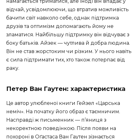
намагається триматися, але іноді він впадає у
відчай, усвідомлюючи, що втратив можливість
бачити світ навколо себе, однак підтримка
друзів та оптимізм допомагають йому не
зламатися. Найбільшу підтримку він відчуває з
боку батьків. Айзек — чутлива й добра людина.
Він не став жорстоким чи різким. У нього навіть
є сила підтримати тих, хто також потерпає від
раку.
Петер Ван Гаутен: характеристика
Це автор улюбленої книги Гейзел «Царська
неміч». На початку його образ є таємничим.
Насправді ж письменник — п’яниця з
некоректною поведінкою. Після появи на
похороні в Оґастаса Ван Гаутен зізнається