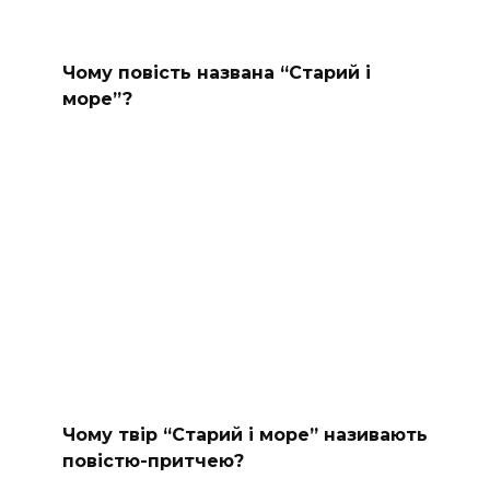
Чому повість названа “Старий і
море”?
Чому твір “Старий і море” називають
повістю-притчею?