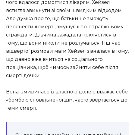
чого вдалося домогтися лікарям. Хейзел
встигла звикнути зі своїм швидким відходом.
Але думка про те, що батьки не зможуть
перенести її смерті, змушує її по-справжньому
страждати. Дівчина зажадала поклястися в
тому, що вони ніколи не розлучаться. Під час
відвертої розмови мати Хейзел зізналася в тому,
що давно вже вчиться на соціального
працівника, щоб чимось зайняти себе після
смерті дочки.
Вона змирилась із власною долею вважає себе
«бомбою сповільненої дії», часто звертається до
теми смерті.