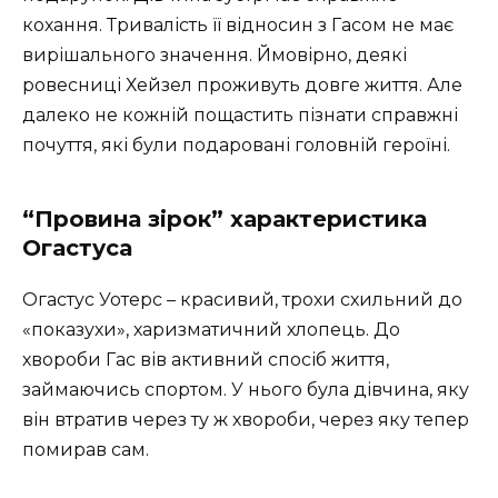
кохання. Тривалість її відносин з Гасом не має
вирішального значення. Ймовірно, деякі
ровесниці Хейзел проживуть довге життя. Але
далеко не кожній пощастить пізнати справжні
почуття, які були подаровані головній героїні.
“Провина зірок” характеристика
Огастуса
Огастус Уотерс – красивий, трохи схильний до
«показухи», харизматичний хлопець. До
хвороби Гас вів активний спосіб життя,
займаючись спортом. У нього була дівчина, яку
він втратив через ту ж хвороби, через яку тепер
помирав сам.