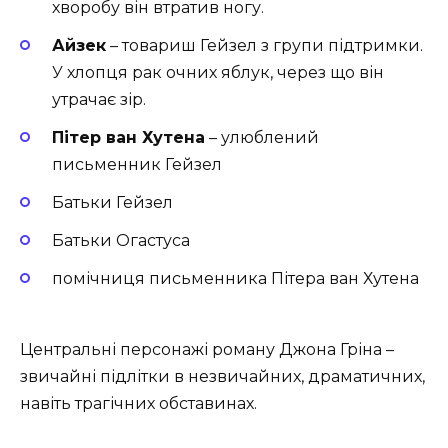
хворобу він втратив ногу.
Айзек
– товариш Гейзел з групи підтримки.
У хлопця рак очних яблук, через що він
утрачає зір.
Пітер ван Хутена
– улюблений
письменник Гейзел
Батьки Гейзел
Батьки Огастуса
помічниця письменника Пітера ван Хутена
Центральні персонажі роману Джона Гріна –
звичайні підлітки в незвичайних, драматичних,
навіть трагічних обставинах.