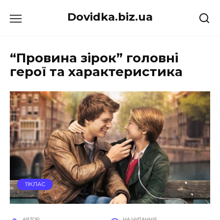
Перейти
Dovidka.biz.ua
до
вмісту
“Провина зірок” головні
герої та характеристика
11КЛАС
АВТОР
НА ЧИТАННЯ