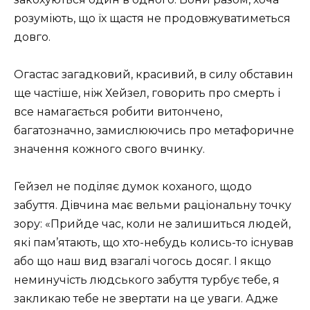
розуміють, що їх щастя не продовжуватиметься
довго.
Огастас загадковий, красивий, в силу обставин
ще частіше, ніж Хейзел, говорить про смерть і
все намагається робити витончено,
багатозначно, замислюючись про метафоричне
значення кожного свого вчинку.
Гейзел не поділяє думок коханого, щодо
забуття. Дівчина має вельми раціональну точку
зору: «Прийде час, коли не залишиться людей,
які пам’ятають, що хто-небудь колись-то існував
або що наш вид взагалі чогось досяг. І якщо
неминучість людського забуття турбує тебе, я
закликаю тебе не звертати на це уваги. Адже