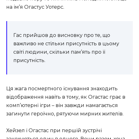
на ім’я Огастус Уотерс.
Гас прийшов до висновку про те, що
важливо не стільки присутність в цьому
світі людини, скільки пам’ять про її
присутність.
Ця жага посмертного існування знаходить
відображення навіть в тому, як Огастас грає в
комп’ютерні ігри – він завжди намагається
загинути героїчно, рятуючи мирних жителів.
Хейзел і Огастас при першій зустрічі
закохуються один в одного. Вони разом, хоча