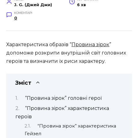
J. G. (Джей Джи)
6 хв
КОМЕНТАРІ
0
Характеристика образів “
Провина зірок
”
допоможе розкрити внутрішній світ головних
героїв та визначити їх риси характеру.
Зміст
“Провина зірок” головні герої
“Провина зірок” характеристика
героїв
“Провина зірок” характеристика
Гейзел