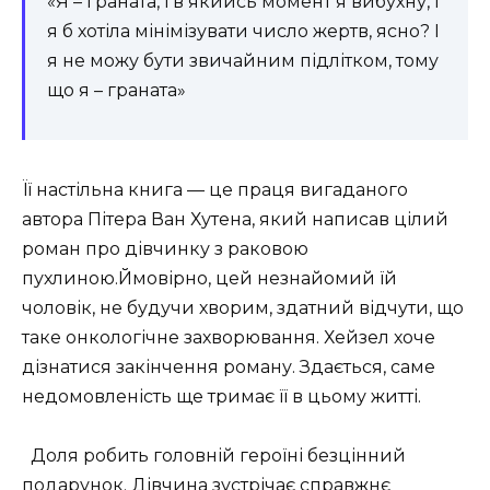
«Я – граната, і в якийсь момент я вибухну, і
я б хотіла мінімізувати число жертв, ясно? І
я не можу бути звичайним підлітком, тому
що я – граната»
Її настільна книга — це праця вигаданого
автора Пітера Ван Хутена, який написав цілий
роман про дівчинку з раковою
пухлиною.Ймовірно, цей незнайомий їй
чоловік, не будучи хворим, здатний відчути, що
таке онкологічне захворювання. Хейзел хоче
дізнатися закінчення роману. Здається, саме
недомовленість ще тримає її в цьому житті.
Доля робить головній героїні безцінний
подарунок. Дівчина зустрічає справжнє