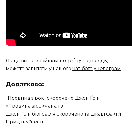
Якщо ви не знайшли потрібну відповідь,
можете запитати у нашого
чат-бота у Телеграм
.
Додатково:
"Провина зірок" скорочено Джон Ґрін
«Провина зірок» аналіз
Джон Грін біографія скорочено та цікаві факти
Приєднуйтесть: