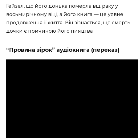
Гейзел, що його донька померла від раку у
восьмирічному віці, а його книга — це уявне
продовження її життя. Він зізнається, що смерть
дочки є причиною його пияцтва.
“Провина зірок” аудіокнига (переказ)