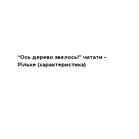
“Ось дерево звелось!” читати –
Рільке (характеристика)