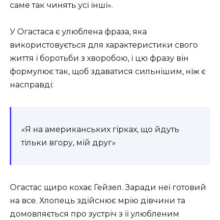
саме так чинять усі інші».
У Огастаса є улюблена фраза, яка
використовується для характеристики свого
життя і боротьби з хворобою, і цю фразу він
формулює так, щоб здаватися сильнішим, ніж є
насправді:
«Я на американських гірках, що йдуть
тільки вгору, мій друг»
Огастас щиро кохає Гейзел. Заради неї готовий
на все. Хлопець здійснює мрію дівчини та
домовляється про зустріч з її улюбленим