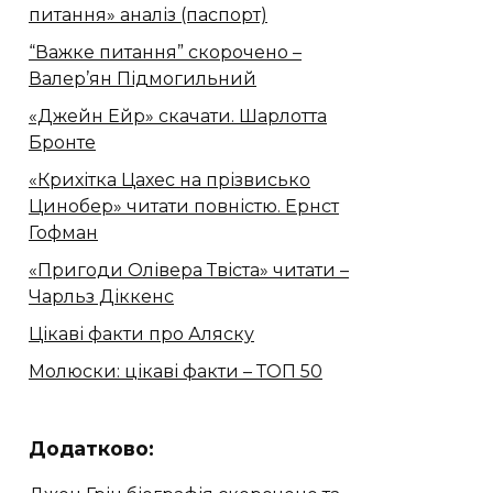
питання» аналіз (паспорт)
“Важке питання” скорочено –
Валер’ян Підмогильний
«Джейн Ейр» скачати. Шарлотта
Бронте
«Крихітка Цахес на прізвисько
Цинобер» читати повністю. Ернст
Гофман
«Пригоди Олівера Твіста» читати –
Чарльз Діккенс
Цікаві факти про Аляску
Молюски: цікаві факти – ТОП 50
Додатково: