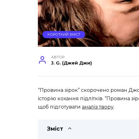
КОРОТКИЙ ЗМІСТ
АВТОР
J. G. (Джей Джи)
“Провина зірок” скорочено роман Джо
історію кохання підлітків. “Провина зі
щоб підготувати
аналіз твору
.
Зміст