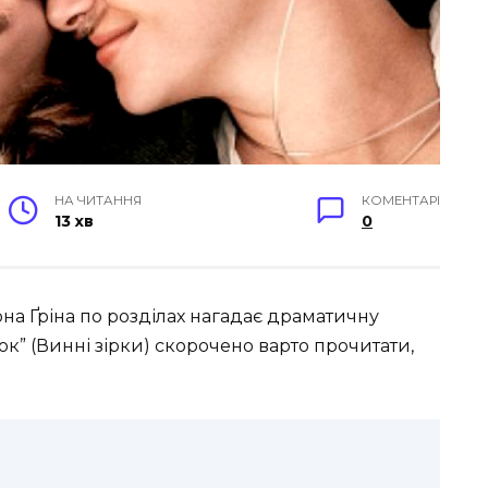
НА ЧИТАННЯ
КОМЕНТАРІ
13 хв
0
на Ґріна по розділах нагадає драматичну
рок” (Винні зірки) скорочено варто прочитати,