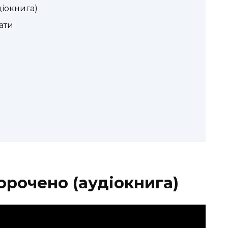
діокнига)
ати
орочено (аудіокнига)