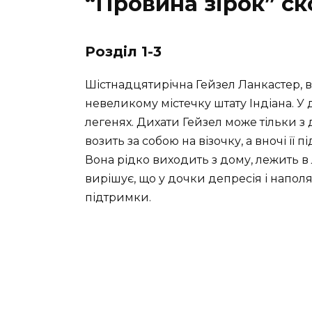
“Провина зірок” с
Розділ 1-3
Шістнадцятирічна
Гейзел
Ланкастер, в
невеликому містечку штату Індіана. У 
легенях. Дихати
Гейзел
може тільки з
возить за собою на візочку, а вночі ї
Вона рідко виходить з дому, лежить в л
вирішує, що у дочки депресія і напол
підтримки.