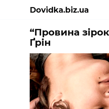
Перейти
Dovidka.biz.ua
до
вмісту
“Провина зіро
Ґрін