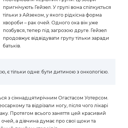
пригнічують
Гейзел
. У групі вона спілкується
тільки з Айзеком, у якого рідкісна форма
хвороби – рак очей. Одного ока він уже
позбувся, тепер під загрозою друге.
Гейзел
продовжує відвідувати групу тільки заради
батьків.
ією, є тільки одне: бути дитиною з онкологією.
ся з сімнадцятирічним Огастасом Уотерсом.
осаркому та відрізали ногу, після чого лікарі
аку. Протягом всього заняття цей красивий
л
очей, а дівчина думає про свої щоки та