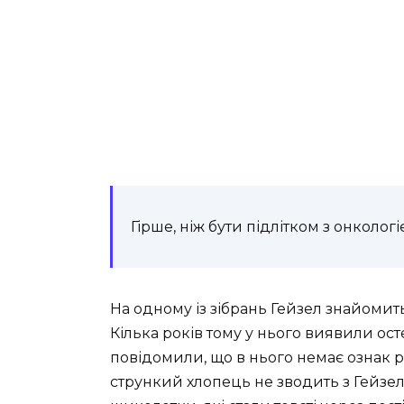
Гірше, ніж бути підлітком з онколог
На одному із зібрань
Гейзел
знайомить
Кілька років тому у нього виявили осте
повідомили, що в нього немає ознак р
стрункий
хлопець не зводить з
Гейзе