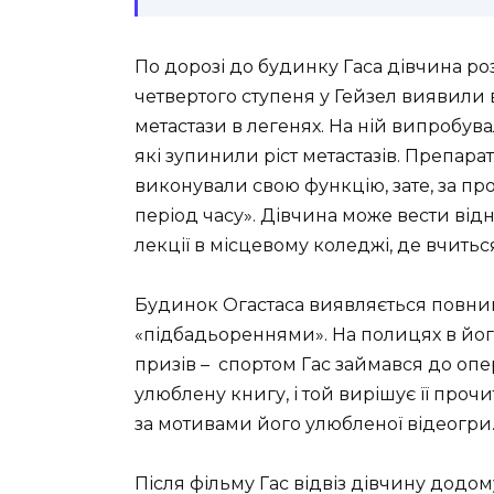
По дорозі до будинку Гаса дівчина ро
четвертого ступеня у
Гейзел
виявили в
метастази в легенях. На ній випробува
які зупинили ріст метастазів. Препара
виконували свою функцію, зате, за п
період часу». Дівчина може вести від
лекції в місцевому коледжі, де вчитьс
Будинок Огастаса виявляється повний 
«підбадьореннями». На полицях в йог
призів – спортом Гас займався до опер
улюблену книгу, і той вирішує її прочи
за мотивами його улюбленої відеогри
Після фільму Гас відвіз дівчину додом