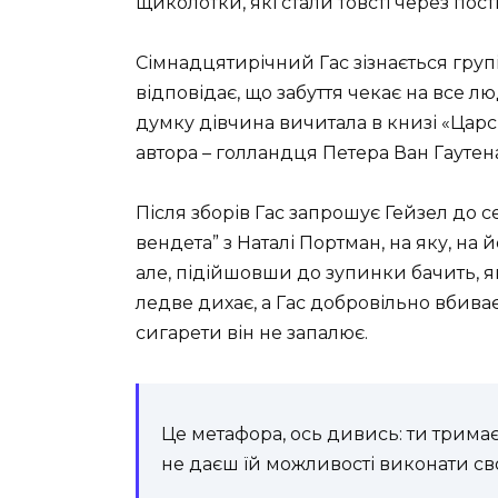
щиколотки, які стали товсті через пос
Сімнадцятирічний
Гас зізнається груп
відповідає, що забуття чекає на все лю
думку дівчина вичитала в книзі «
Царс
автора – голландця
Петера Ван Гаутен
Після зборів Гас запрошує
Гейзел
до с
вендета”
з Наталі Портман, на яку, на 
але, підійшовши до зупинки бачить, як
ледве дихає, а Гас добровільно вбива
сигарети він не запалює.
Це метафора, ось дивись: ти трима
не даєш їй можливості виконати с