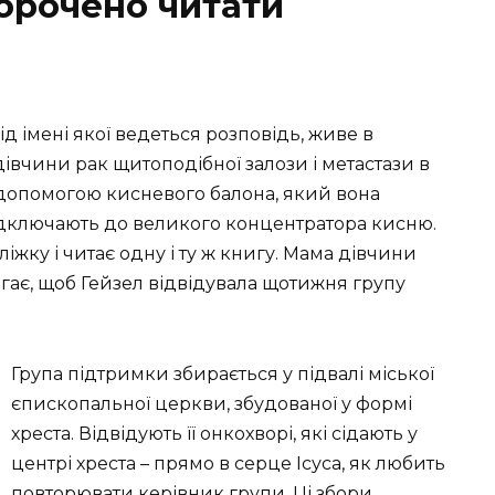
корочено читати
ід імені якої ведеться розповідь, живе в
дівчини рак щитоподібної залози і метастази в
 допомогою кисневого балона, який вона
ї підключають до великого концентратора кисню.
іжку і читає одну і ту ж книгу. Мама дівчини
ягає, щоб
Гейзел
відвідувала щотижня групу
Група підтримки збирається у підвалі міської
єпископальної церкви, збудованої у формі
хреста
. Відвідують її онкохворі, які сідають у
центрі хреста – прямо в серце Ісуса, як любить
повторювати керівник групи. Ці збори