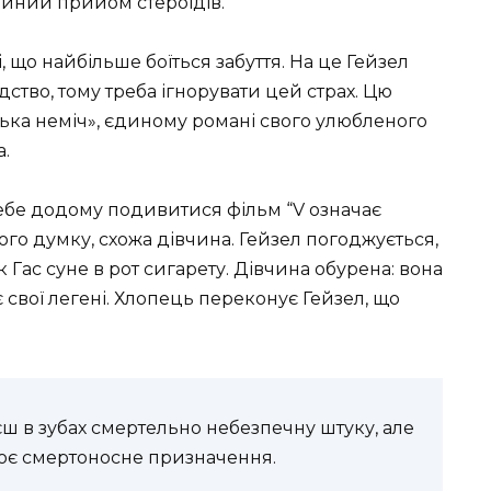
тійний прийом стероїдів.
і, що найбільше боїться забуття. На це
Гейзел
дство, тому треба ігнорувати цей страх. Цю
ька неміч
», єдиному романі свого улюбленого
а
.
ебе додому подивитися фільм
“V означає
його думку, схожа дівчина.
Гейзел
погоджується,
 Гас суне в рот сигарету. Дівчина обурена: вона
є свої легені. Хлопець переконує
Гейзел
, що
єш в зубах смертельно небезпечну штуку, але
воє смертоносне призначення.