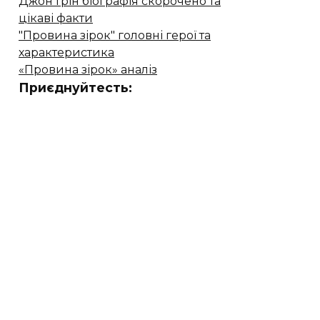
Джон Грін біографія скорочено та
цікаві факти
"Провина зірок" головні герої та
характеристика
«Провина зірок» аналіз
Приєднуйтесть: