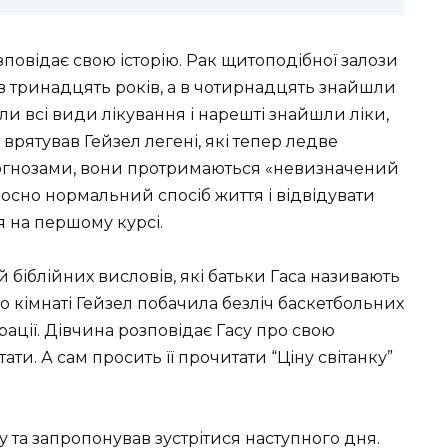
зповідає свою історію. Рак щитоподібної залози
 тринадцять років, а в чотирнадцять знайшли
ли всі види лікування і нарешті знайшли ліки,
т врятував
Гейзел
легені, які тепер ледве
рогнозами, вони протримаються «невизначений
носно нормальний спосіб життя і відвідувати
я на першому курсі.
біблійних висловів, які батьки Гаса називають
о кімнаті
Гейзел
побачила безліч баскетбольних
ації.
Дівчина
розповідає Гасу про свою
тати. А
сам просить її прочитати “Ціну світанку”
.
у та запропонував зустрітися наступного дня.