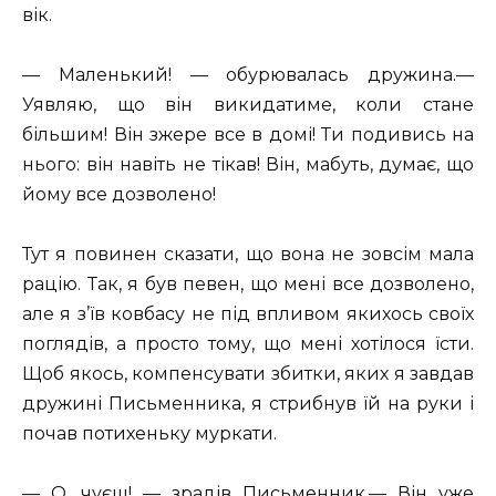
вік.
— Маленький! — обурювалась дружина.—
Уявляю, що він викидатиме, коли стане
більшим! Він зжере все в домі! Ти подивись на
нього: він навіть не тікав! Він, мабуть, думає, що
йому все дозволено!
Тут я повинен сказати, що вона не зовсім мала
рацію. Так, я був певен, що мені все дозволено,
але я з’їв ковбасу не під впливом якихось своїх
поглядів, а просто тому, що мені хотілося їсти.
Щоб якось, компенсувати збитки, яких я завдав
дружині Письменника, я стрибнув їй на руки і
почав потихеньку муркати.
— О, чуєш! — зрадів Письменник.— Він уже