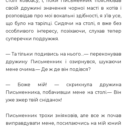
столі ковбасу, і, поки Письменник пояснював
своїй дружині значення чорної масті в котів і
розповідав про мої вокальні здібності, я з’їв усе,
що було на тарілці. Сидячи на столі, я вже без
особливого інтересу, позіхаючи, слухав тепер
суперечки подружжя.
— Та тільки подивись на нього…— переконував
дружину Письменник і озирнувся, шукаючи
мене очима.— Де ж де він подівся?
— Боже мій! — скрикнула дружина
Письменника, побачивши мене на столі.— Він
уже зжер твій сніданок!
Письменник трохи зніяковів, але все ж почав
виправдувати мене, посилаючись на мій юний