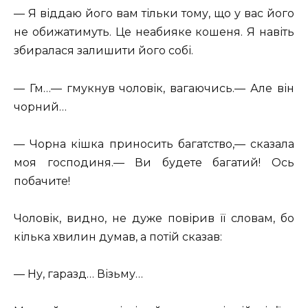
— Я віддаю його вам тільки тому, що у вас його
не обижатимуть. Це неабияке кошеня. Я навіть
збиралася залишити його собі.
— Гм…— гмукнув чоловік, вагаючись.— Але він
чорний…
— Чорна кішка приносить багатство,— сказала
моя господиня.— Ви будете багатий! Ось
побачите!
Чоловік, видно, не дуже повірив її словам, бо
кілька хвилин думав, а потій сказав:
— Ну, гаразд… Візьму…