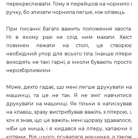
перекреслювати. Тому я перейшов на чорнило і
ручку, бо злизати чорнила легше, ніж олівець.
При писанні багато важить положення хвоста.
Ні в якому разі не слід ним махати. Хвіст
повинен лежати на столі, це створює
необхідний упор для всього тіла. Інакше літери
виходять не такі гарні, а інколи бувають просто
нерозбірливими.
Може, дехто гадає, що мені легше друкувати на
машинці, та це не так. Я не зміг навчитися
друкувати на машинці. Як тільки я натискував
на клавіш, зразу вистрибував важіль з літерою, і,
хоч я знав, що це важіль, мені щоразу здавалося,
ніби це миша, і я кидався на літеру, хапаючи її
кігтями. Від цього псувалася машинка, а також