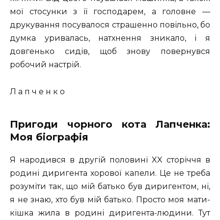
мої стосунки з її господарем, а головне —
друкування посувалося страшенно повільно, бо
думка уривалась, натхнення зникало, і я
довгенько сидів, щоб знову повернувся
робочий настрій.
Л а п ч е н к о
Пригоди чорного кота Лапченка:
Моя біографія
Я народився в другій половині XX сторіччя в
родині диригента хорової капели. Це не треба
розуміти так, що мій батько був диригентом, ні,
я не знаю, хто був мій батько. Просто моя мати-
кішка жила в родині диригента-людини. Тут