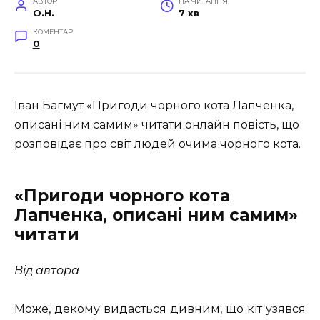
АВТОР
НА ЧИТАННЯ
O.H.
7 хв
КОМЕНТАРІ
0
Іван Багмут «Пригоди чорного кота Лапченка,
описані ним самим» читати онлайн повість, що
розповідає про
світ людей очима чорного кота
.
«Пригоди чорного кота
Лапченка, описані ним самим»
читати
Від автора
Може, декому видасться дивним, що кіт узявся