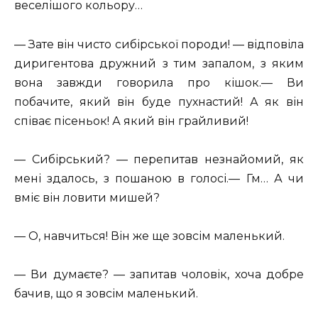
веселішого кольору…
— Зате він чисто сибірської породи! — відповіла
диригентова дружний з тим запалом, з яким
вона завжди говорила про кішок.— Ви
побачите, який він буде пухнастий! А як він
співає пісеньок! А який він грайливий!
— Сибірський? — перепитав незнайомий, як
мені здалось, з пошаною в голосі.— Гм… А чи
вміє він ловити мишей?
— О, навчиться! Він же ще зовсім маленький.
— Ви думаєте? — запитав чоловік, хоча добре
бачив, що я зовсім маленький.