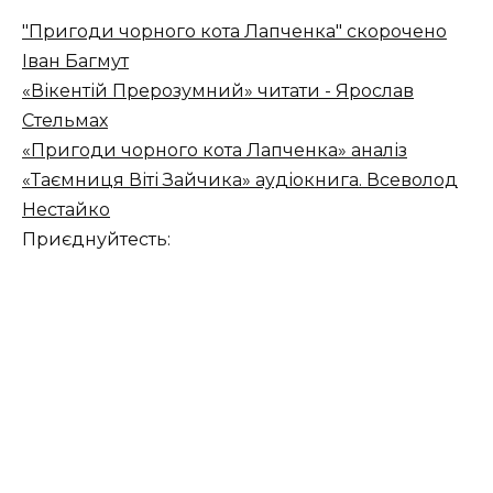
"Пригоди чорного кота Лапченка" скорочено
Іван Багмут
«Вікентій Прерозумний» читати - Ярослав
Стельмах
«Пригоди чорного кота Лапченка» аналіз
«Таємниця Віті Зайчика» аудіокнига. Всеволод
Нестайко
Приєднуйтесть: