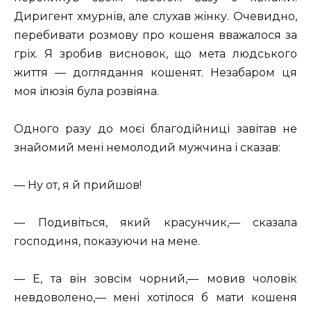
Диригент хмурнів, але слухав жінку. Очевидно,
перебивати розмову про кошеня вважалося за
гріх. Я зробив висновок, що мета людського
життя — доглядання кошенят. Незабаром ця
моя ілюзія була розвіяна.
Одного разу до моєї благодійниці завітав не
знайомий мені немолодий мужчина і сказав:
— Ну от, я й прийшов!
— Подивіться, який красунчик,— сказала
господиня, показуючи на мене.
— Е, та він зовсім чорний,— мовив чоловік
невдоволено,— мені хотілося б мати кошеня