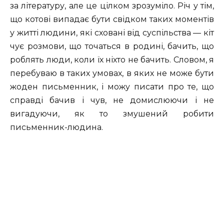
за літературу, але це цілком зрозуміло. Річ у тім,
що котові випадає бути свідком таких моментів
у житті людини, які сховані від суспільства — кіт
чує розмови, що точаться в родині, бачить, що
роблять люди, коли їх ніхто не бачить. Словом, я
перебуваю в таких умовах, в яких не може бути
жоден письменник, і можу писати про те, що
справді бачив і чув, не домислюючи і не
вигадуючи, як то змушений робити
письменник-людина.