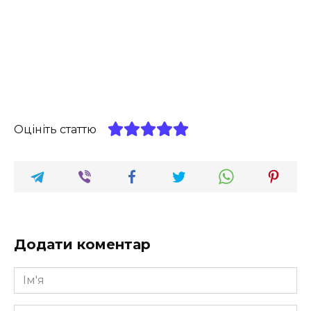
Оцініть статтю
Додати коментар
Ім'я
*