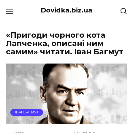
Перейти
Dovidka.biz.ua
до
вмісту
«Пригоди чорного кота
Лапченка, описані ним
самим» читати. Іван Багмут
ІВАН БАГМУТ