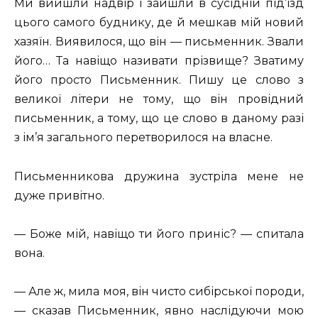
Ми вийшли надвір і зайшли в сусідній під’їзд
цього самого буднику, де й мешкав мій новий
хазяїн. Виявилося, що він — письменник. Звали
його… Та навіщо називати прізвище? Зватиму
його просто Письменник. Пишу це слово з
великої літери не тому, що він провідний
письменник, а тому, що це слово в даному разі
з ім’я загального перетворилося на власне.
Письменникова дружина зустріла мене не
дуже привітно.
— Боже мій, навіщо ти його приніс? — спитала
вона.
— Але ж, мила моя, він чисто сибірської породи,
— сказав Письменник, явно наслідуючи мою