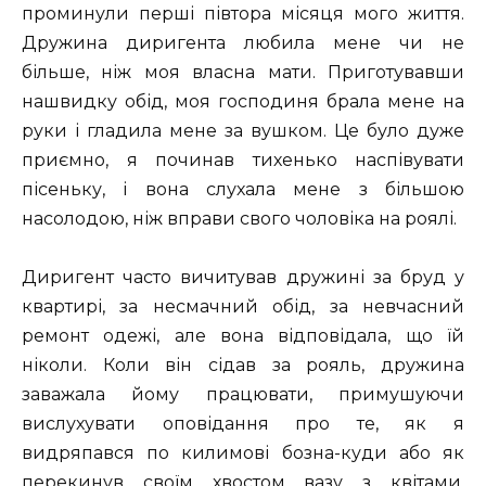
проминули перші півтора місяця мого життя.
Дружина диригента любила мене чи не
більше, ніж моя власна мати. Приготувавши
нашвидку обід, моя господиня брала мене на
руки і гладила мене за вушком. Це було дуже
приємно, я починав тихенько наспівувати
пісеньку, і вона слухала мене з більшою
насолодою, ніж вправи свого чоловіка на роялі.
Диригент часто вичитував дружині за бруд у
квартирі, за несмачний обід, за невчасний
ремонт одежі, але вона відповідала, що їй
ніколи. Коли він сідав за рояль, дружина
заважала йому працювати, примушуючи
вислухувати оповідання про те, як я
видряпався по килимові бозна-куди або як
перекинув своїм хвостом вазу з квітами.