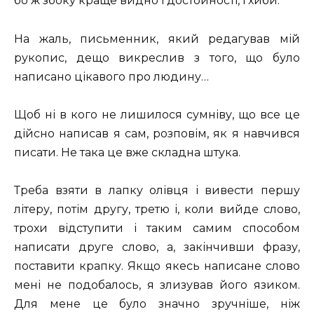
бо ж збоку краще видно і достойності, і хиби.
На жаль, письменник, який редагував мій
рукопис, дещо викреслив з того, що було
написано цікавого про людину…
Щоб ні в кого не лишилося сумніву, що все це
дійсно написав я сам, розповім, як я навчився
писати. Не така це вже складна штука.
Треба взяти в лапку олівця і вивести першу
літеру, потім другу, третю і, коли вийде слово,
трохи відступити і таким самим способом
написати друге слово, а, закінчивши фразу,
поставити крапку. Якщо якесь написане слово
мені не подобалось, я злизував його язиком.
Для мене це було значно зручніше, ніж