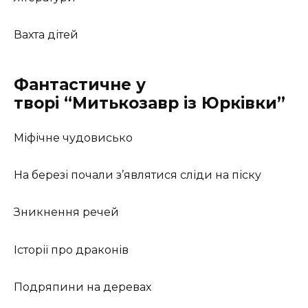
Вахта дітей
Фантастичне у
творі
“Митькозавр із Юрківки”
Міфічне чудовисько
На березі почали з’являтися сліди на піску
Зникнення речей
Історії про драконів
Подряпини на деревах