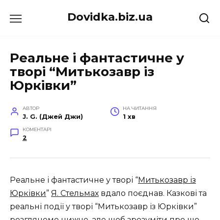
Перейти
Dovidka.biz.ua
до
вмісту
Реальне і фантастичне у
творі “Митькозавр із
Юрківки”
АВТОР
НА ЧИТАННЯ
J. G. (Джей Джи)
1 хв
КОМЕНТАРІ
2
Реальне і фантастичне у творі “
Митькозавр із
Юрківки
”
Я. Стельмах
вдало поєднав. Казкові та
реальні події у творі “Митькозавр із Юрківки”
розглянемо нижче, але щоб зрозуміти про що