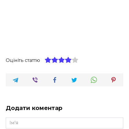
Оцініть статтю
Додати коментар
Ім'я
*