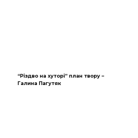
“Різдво на хуторі” план твору –
Галина Пагутяк