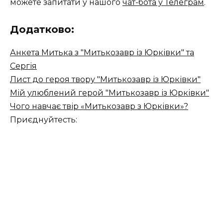
можете запитати у нашого
чат-бота у Телеграм
.
Додатково:
Анкета Митька з "Митькозавр із Юрківки" та
Сергія
Лист до героя твору "Митькозавр із Юрківки"
Мій улюблений герой "Митькозавр із Юрківки"
Чого навчає твір «Митькозавр з Юрківки»?
Приєднуйтесть: