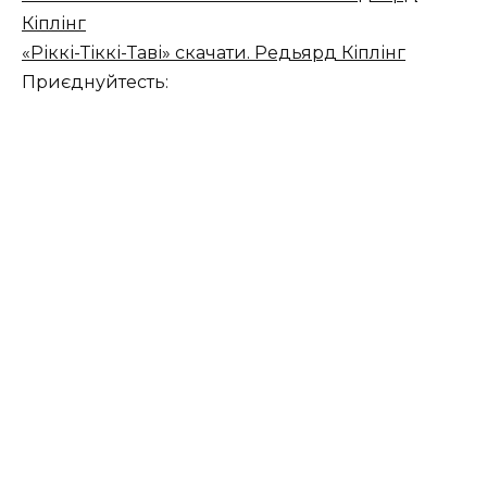
Кіплінг
«Ріккі-Тіккі-Таві» скачати. Редьярд Кіплінг
Приєднуйтесть: