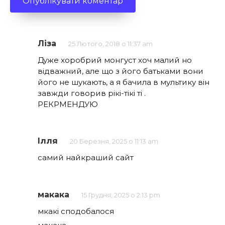
Ліза
25 Лютого, 2018 о 11:37 am
Дуже хоробрий монгуст хоч малий но
відважний, але що з його батьками вони
його не шукають, а я бачила в мультику він
завжди говорив рікі-тікі ті .
РЕКРМЕНДУЮ
Ілля
20 Березня, 2025 о 11:13 am
самий найкраший сайт
макака
15 Грудня, 2025 о 2:13 pm
мкакі сподобалося