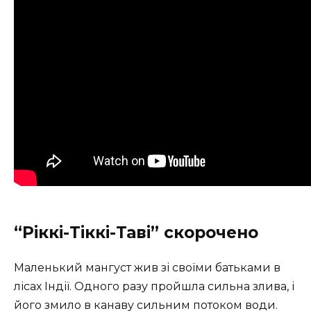
“Ріккі-Тіккі-Таві” скорочено
Маленький мангуст жив зі своїми батьками в
лісах Індії. Одного разу пройшла сильна злива, і
його змило в канаву сильним потоком води.