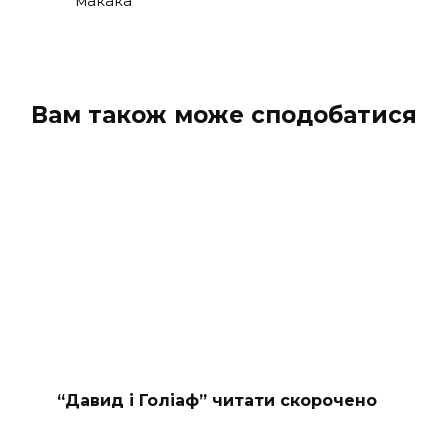
макака
Вам також може сподобатися
“Давид і Голіаф” читати скорочено