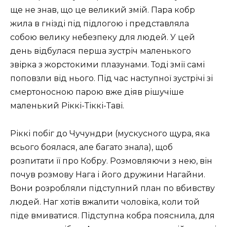
ще не знав, що це великий змій. Пара кобр
жила в гнізді під підлогою і представляла
собою велику небезпеку для людей. У цей
день відбулася перша зустріч маленького
звірка з жорстокими плазунами. Тоді змії самі
поповзли від нього. Під час наступної зустрічі зі
смертоносною парою вже діяв рішучіше
маленький Ріккі-Тіккі-Таві.
Ріккі побіг до Чучундри (мускусного щура, яка
всього боялася, але багато знала), щоб
розпитати її про Кобру. Розмовляючи з нею, він
почув розмову Нага і його дружини Нагайни.
Вони розробляли підступний план по вбивству
людей. Наг хотів вжалити чоловіка, коли той
піде вмиватися. Підступна кобра пояснила, для