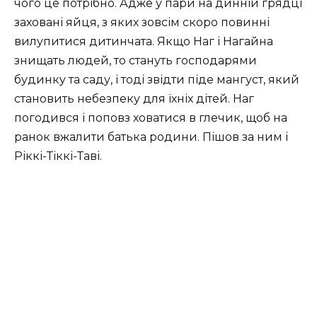
чого це потрібно. Адже у пари на динній грядці
заховані яйця, з яких зовсім скоро повинні
вилупитися дитинчата. Якщо Наг і Нагайна
знищать людей, то стануть господарями
будинку та саду, і тоді звідти піде мангуст, який
становить небезпеку для їхніх дітей. Наг
погодився і поповз ховатися в глечик, щоб на
ранок вжалити батька родини. Пішов за ним і
Ріккі-Тіккі-Таві.