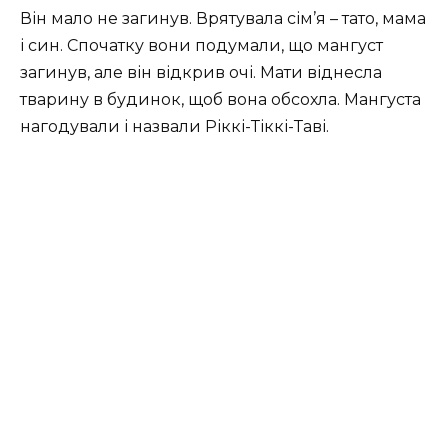
Він мало не загинув. Врятувала сім’я – тато, мама
і син. Спочатку вони подумали, що мангуст
загинув, але він відкрив очі. Мати віднесла
тварину в будинок, щоб вона обсохла. Мангуста
нагодували і назвали Ріккі-Тіккі-Таві.