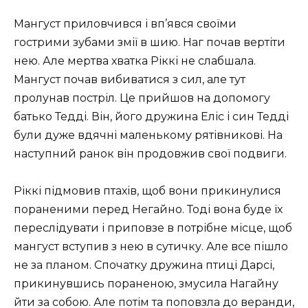
Мангуст приловчився і вп’явся своїми
гострими зубами змії в шию. Наг почав вертіти
нею. Але мертва хватка Ріккі не слабшала.
Мангуст почав вибиватися з сил, але тут
пролунав постріл. Це прийшов на допомогу
батько Тедді. Він, його дружина Еліс і син Тедді
були дуже вдячні маленькому рятівникові. На
наступний ранок він продовжив свої подвиги.
Ріккі підмовив птахів, щоб вони прикинулися
пораненими перед Негайно. Тоді вона буде їх
переслідувати і приповзе в потрібне місце, щоб
мангуст вступив з нею в сутичку. Але все пішло
не за планом. Спочатку дружина птиці Дарсі,
прикинувшись пораненою, змусила Нагайну
йти за собою. Але потім та поповзла до веранди,