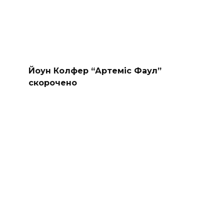
Йоун Колфер “Артеміс Фаул”
скорочено