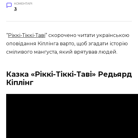
КОМЕНТАРІ
3
“
Ріккі-Тіккі-Таві
” скорочено читати українською
оповідання Кіплінга варто, щоб згадати історію
сміливого мангуста, який врятував людей.
Казка «Ріккі-Тіккі-Таві» Редьярд
Кіплінг