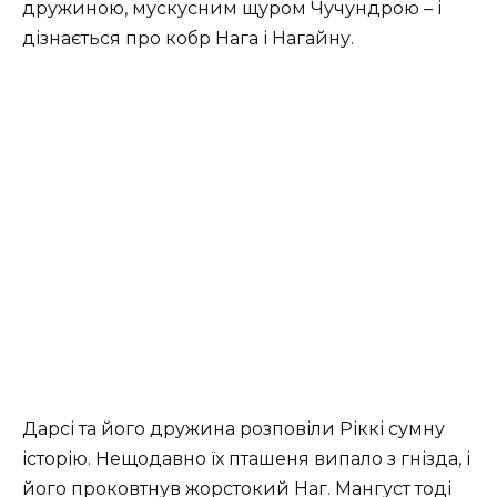
дружиною, мускусним щуром Чучундрою – і
дізнається про кобр Нага і Нагайну.
Дарсі та його дружина розповіли Ріккі сумну
історію. Нещодавно їх пташеня випало з гнізда, і
його проковтнув жорстокий Наг. Мангуст тоді