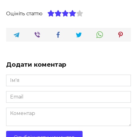
Оцініть статтю
Додати коментар
Ім'я
*
Email
*
Коментар