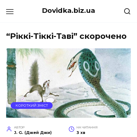
Перейти
Dovidka.biz.ua
до
вмісту
“Ріккі-Тіккі-Таві” скорочено
КОРОТКИЙ ЗМІСТ
АВТОР
НА ЧИТАННЯ
J. G. (Джей Джи)
3 хв