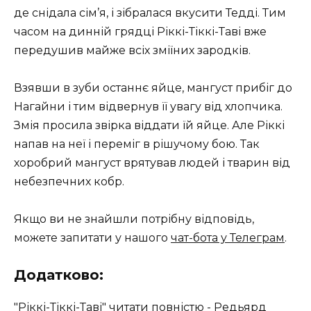
де снідала сім’я, і ​​зібралася вкусити Тедді. Тим
часом на динній грядці Ріккі-Тіккі-Таві вже
передушив майже всіх зміїних зародків.
Взявши в зуби останнє яйце, мангуст прибіг до
Нагайни і тим відвернув її увагу від хлопчика.
Змія просила звірка віддати їй яйце. Але Ріккі
напав на неї і переміг в рішучому бою. Так
хоробрий мангуст врятував людей і тварин від
небезпечних кобр.
Якщо ви не знайшли потрібну відповідь,
можете запитати у нашого
чат-бота у Телеграм
.
Додатково:
"Ріккі-Тіккі-Таві" читати повністю - Редьярд