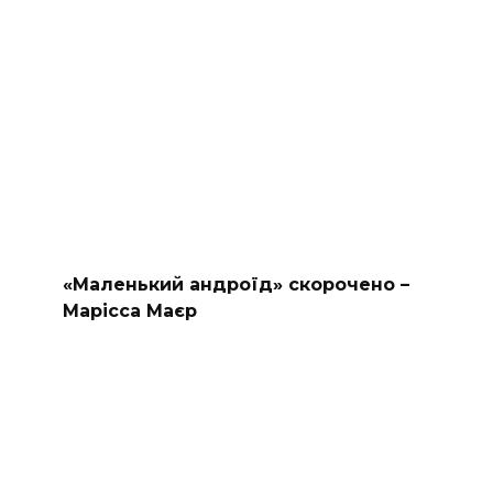
«Маленький андроїд» скорочено –
Марісса Маєр