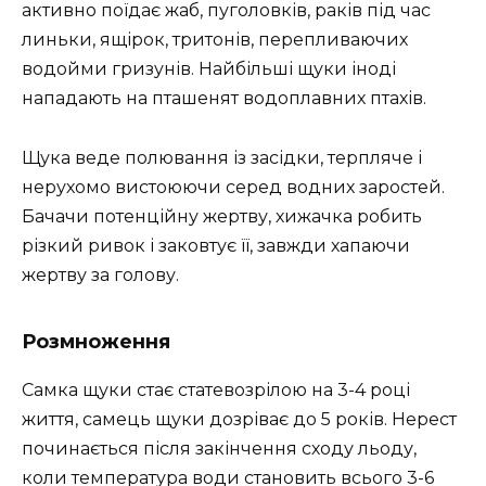
активно поїдає жаб, пуголовків, раків під час
линьки, ящірок, тритонів, перепливаючих
водойми гризунів. Найбільші щуки іноді
нападають на пташенят водоплавних птахів.
Щука веде полювання із засідки, терпляче і
нерухомо вистоюючи серед водних заростей.
Бачачи потенційну жертву, хижачка робить
різкий ривок і заковтує її, завжди хапаючи
жертву за голову.
Розмноження
Самка щуки стає статевозрілою на 3-4 році
життя, самець щуки дозріває до 5 років. Нерест
починається після закінчення сходу льоду,
коли температура води становить всього 3-6