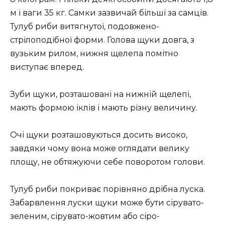
м і ваги 35 кг. Самки зазвичай більші за самців.
Тулуб риби витягнутої, подовжено-
стрілоподібної форми. Голова щуки довга, з
вузьким рилом, нижня щелепа помітно
виступає вперед.
Зуби щуки, розташовані на нижній щелепі,
мають формою іклів і мають різну величину.
Очі щуки розташовуються досить високо,
завдяки чому вона може оглядати велику
площу, не обтяжуючи себе поворотом голови.
Тулуб риби покриває порівняно дрібна луска.
Забарвлення луски щуки може бути сірувато-
зеленим, сірувато-жовтим або сіро-