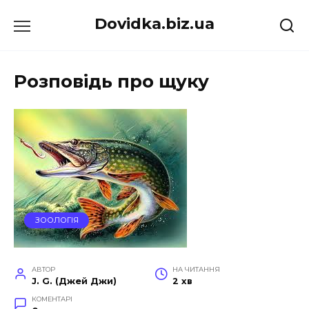
Перейти
Dovidka.biz.ua
до
вмісту
Розповідь про щуку
ЗООЛОГІЯ
АВТОР
НА ЧИТАННЯ
J. G. (Джей Джи)
2 хв
КОМЕНТАРІ