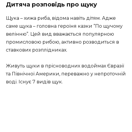
Дитяча розповідь про щуку
Щука – хижа риба, відома навіть дітям. Адже
саме щука – головна героїня казки “По щучому
велінню”. Цей вид вважається популярною
промисловою рибою, активно розводиться в
ставкових розплідниках.
Живуть щуки в прісноводних водоймах Євразії
та Північної Америки, переважно у непроточній
воді. Існує 7 видів щук.