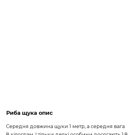
Риба щука опис
Середня довжина щуки 1 метр, а середня вага
8 кілограм. І тільки деякі особини досягають 1,8