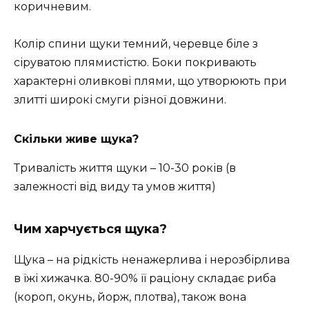
коричневим.
Колір спини щуки темний, черевце біле з
сіруватою плямистістю. Боки покривають
характерні оливкові плями, що утворюють при
злитті широкі смуги різної довжини.
Скільки живе щука?
Тривалість життя щуки – 10-30 років (в
залежності від виду та умов життя)
Чим харчується щука?
Щука – на рідкість ненажерлива і нерозбірлива
в їжі хижачка. 80-90% її раціону складає риба
(короп, окунь, йорж, плотва), також вона