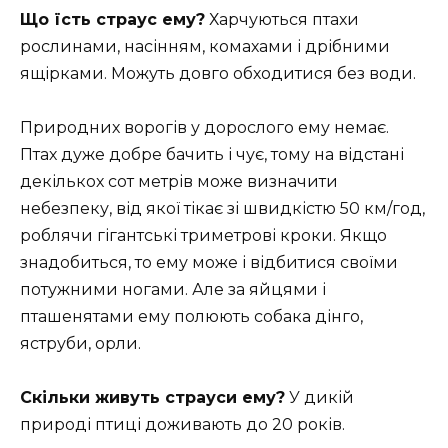
Що їсть страус ему?
Харчуються птахи
рослинами, насінням, комахами і дрібними
ящірками. Можуть довго обходитися без води.
Природних ворогів у дорослого ему немає.
Птах дуже добре бачить і чує, тому на відстані
декількох сот метрів може визначити
небезпеку, від якої тікає зі швидкістю 50 км/год,
роблячи гігантські триметрові кроки. Якщо
знадобиться, то ему може і відбитися своїми
потужними ногами. Але за яйцями і
пташенятами ему полюють собака дінго,
яструби, орли.
Скільки живуть страуси ему?
У дикій
природі птиці доживають до 20 років.