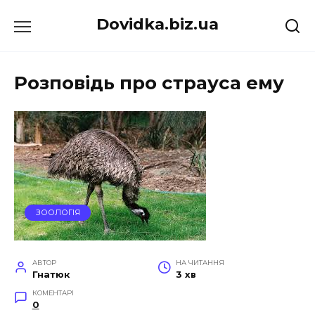
Перейти
Dovidka.biz.ua
до
вмісту
Розповідь про страуса ему
ЗООЛОГІЯ
АВТОР
НА ЧИТАННЯ
Гнатюк
3 хв
КОМЕНТАРІ
0