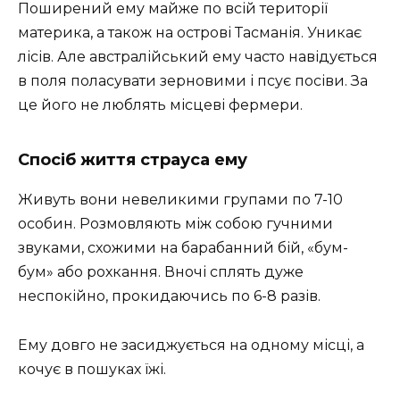
Поширений ему майже по всій території
материка, а також на острові Тасманія. Уникає
лісів. Але австралійський ему часто навідується
в поля поласувати зерновими і псує посіви. За
це його не люблять місцеві фермери.
Спосіб життя страуса ему
Живуть вони невеликими групами по 7-10
особин. Розмовляють між собою гучними
звуками, схожими на барабанний бій, «бум-
бум» або рохкання. Вночі сплять дуже
неспокійно, прокидаючись по 6-8 разів.
Ему довго не засиджується на одному місці, а
кочує в пошуках їжі.