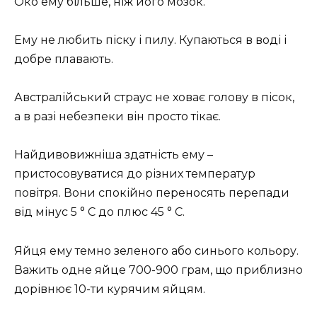
Око ему більше, ніж його мозок.
Ему не любить піску і пилу. Купаються в воді і
добре плавають.
Австралійський страус не ховає голову в пісок,
а в разі небезпеки він просто тікає.
Найдивовижніша здатність ему –
пристосовуватися до різних температур
повітря. Вони спокійно переносять перепади
від мінус 5 ° C до плюс 45 ° C.
Яйця ему темно зеленого або синього кольору.
Важить одне яйце 700-900 грам, що приблизно
дорівнює 10-ти курячим яйцям.