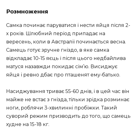
Розмноження
Самка починає паруватися і нести яйця після 2-
х років. Шлюбний період припадає на
вересень, коли в Австралії починається весна.
Самець готує зручне гніздо, в яке самка
відкладає 10-15 яєць і після цього недбайлива
матуся назавжди покидає сім’ю. Висиджує
яйця і ревно дбає про пташенят ему-батько.
Насиджування триває 55-60 днів, і в цей час він
майже не встає з гнізда, тільки зрідка розминає
ноги, роблячи 3-хвилинні пробіжки. Такий
суворий режим призводить до того, що самець
худне на 15-18 кг.