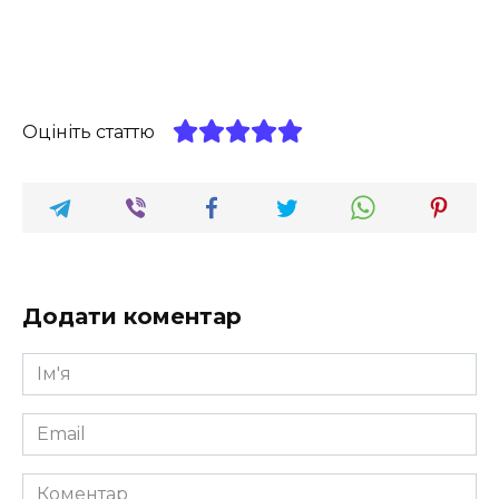
Оцініть статтю
Додати коментар
Ім'я
*
Email
*
Коментар