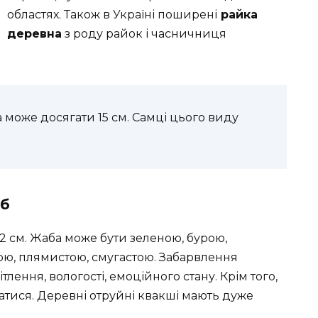
областях. Також в Україні поширені
райка
деревна
з роду райок і часничниця
а може досягати 15 см. Самці цього виду
аб
32 см. Жаба може бути зеленою, бурою,
ю, плямистою, смугастою. Забарвлення
тлення, вологості, емоційного стану. Крім того,
тися. Деревні отруйні квакші мають дуже