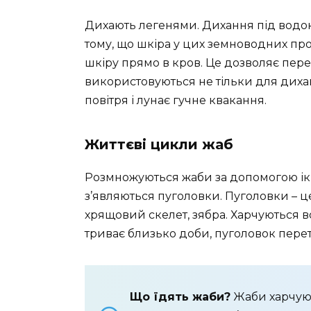
Дихають легенями. Дихання під водою
тому, що шкіра у цих земноводних про
шкіру прямо в кров. Це дозволяє пере
використовуються не тільки для дихан
повітря і лунає гучне квакання.
Життєві цикли жаб
Розмножуються жаби за допомогою ікри
з’являються пуголовки. Пуголовки – це 
хрящовий скелет, зябра. Харчуються 
триває близько доби, пуголовок пере
Що їдять жаби?
Жаби харчуют