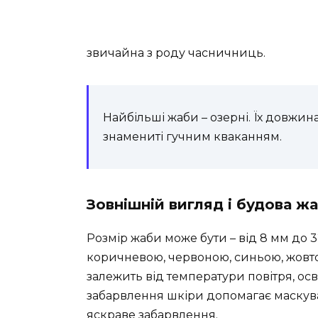
звичайна з роду часничниць.
Найбільші жаби – озерні. Їх довжин
знамениті гучним кваканням.
Зовнішній вигляд і будова ж
Розмір жаби може бути – від 8 мм до 
коричневою, червоною, синьою, жовто
залежить від температури повітря, осві
забарвлення шкіри допомагає маскува
яскраве забарвлення.