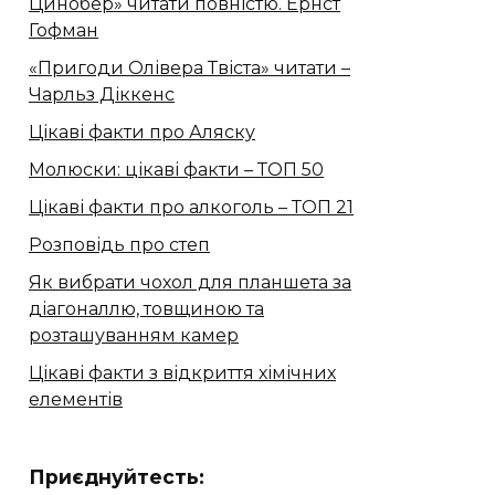
Цинобер» читати повністю. Ернст
Гофман
«Пригоди Олівера Твіста» читати –
Чарльз Діккенс
Цікаві факти про Аляску
Молюски: цікаві факти – ТОП 50
Цікаві факти про алкоголь – ТОП 21
Розповідь про степ
Як вибрати чохол для планшета за
діагоналлю, товщиною та
розташуванням камер
Цікаві факти з відкриття хімічних
елементів
Приєднуйтесть: