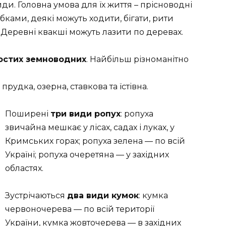
иди. Головна умова для їх життя – прісноводні
ками, деякі можуть ходити, бігати, рити
. Деревні квакші можуть лазити по деревах.
востих земноводних
. Найбільш різноманітно
прудка, озерна, ставкова та їстівна.
Поширені
три види ропух
: ропуха
звичайна мешкає у лісах, садах і луках, у
Кримських горах; ропуха зелена — по всій
Україні; ропуха очеретяна — у західних
областях.
Зустрічаються
два види кумок
: кумка
червоночерева — по всій території
України, кумка жовточерева — в західних