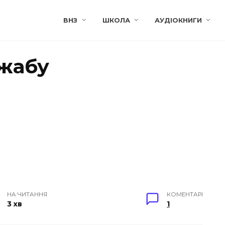
ВНЗ
ШКОЛА
АУДІОКНИГИ
 жабу
НА ЧИТАННЯ
КОМЕНТАРІ
3 хв
1