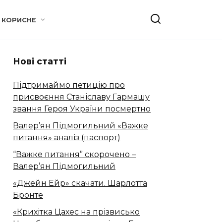
КОРИСНЕ
Нові статті
Підтримаймо петицію про
присвоєння Станіславу Гармашу
звання Героя України посмертно
Валер’ян Підмогильний «Важке
питання» аналіз (паспорт)
“Важке питання” скорочено –
Валер’ян Підмогильний
«Джейн Ейр» скачати. Шарлотта
Бронте
«Крихітка Цахес на прізвисько