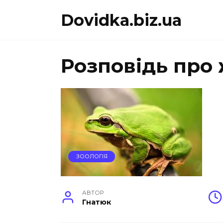
Перейти
Dovidka.biz.ua
до
вмісту
Розповідь про
ЗООЛОГІЯ
АВТОР
Гнатюк