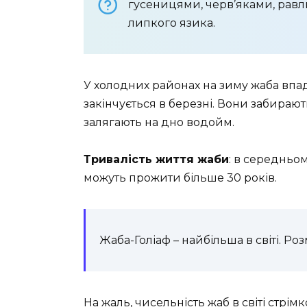
гусеницями, черв’яками, рав
липкого язика.
У холодних районах на зиму жаба впада
закінчується в березні. Вони забирают
залягають на дно водойм.
Тривалість життя жаби
: в середньом
можуть прожити більше 30 років.
Жаба-Голіаф – найбільша в світі. Розм
На жаль, чисельність жаб в світі стрі