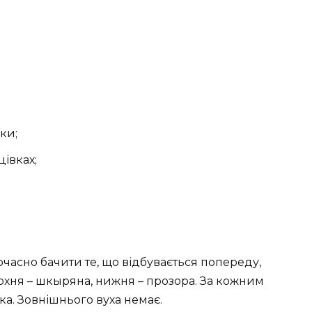
вки;
цівках;
очасно бачити те, що відбувається попереду,
верхня – шкыряна, нижня – прозора. За кожним
а. Зовнішнього вуха немає.