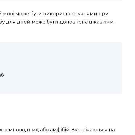
й мові може бути використане учнями при
абу для дітей може бути доповнена
цікавими
аб
х земноводних, або амфібій. Зустрічаються на