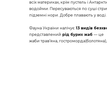
всіх материках, крім пустель і Антаркт
водойми. Пересуваються по суші стриб
підземні нори. Добре плавають у воді
Фауна України налічує
13 видів безх
представлений
рід бурих жаб
— це
жаби трав’яна, гостроморда(болотяна), 