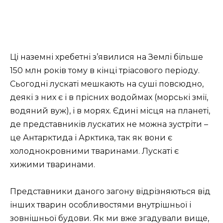
Ці наземні хребетні з’явилися на Землі більше
150 млн років тому в кінці тріасового періоду.
Сьогодні лускаті мешкають на суші повсюдно,
деякі з них є і в прісних водоймах (морські змії,
водяний вуж), і в морях. Єдині місця на планеті,
де представників лускатих не можна зустріти –
це Антарктида і Арктика, так як вони є
холоднокровними тваринами. Лускаті є
хижими тваринами.
Представники даного загону відрізняються від
інших тварин особливостями внутрішньої і
зовнішньої будови. Як ми вже згадували вище,