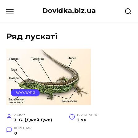
Перейти
Dovidka.biz.ua
до
вмісту
Ряд лускаті
ЗООЛОГІЯ
АВТОР
НА ЧИТАННЯ
J. G. (Джей Джи)
2 хв
КОМЕНТАРІ
0