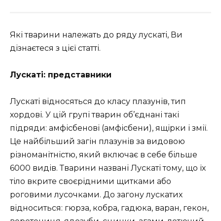
Які тварини належать до ряду лускаті, Ви
дізнаєтеся з цієї статті.
Лускаті: представники
Лускаті відносяться до класу плазунів, тип
хордові. У цій групі тварин об’єднані такі
підряди: амфісбенові (амфісбени), ящірки і змії.
Це найбільший загін плазунів за видовою
різноманітністю, який включає в себе більше
6000 видів. Тварини названі Лускаті тому, що їх
тіло вкрите своєрідними щитками або
роговими лусочками. До загону лускатих
відноситься: гюрза, кобра, гадюка, варан, гекон,