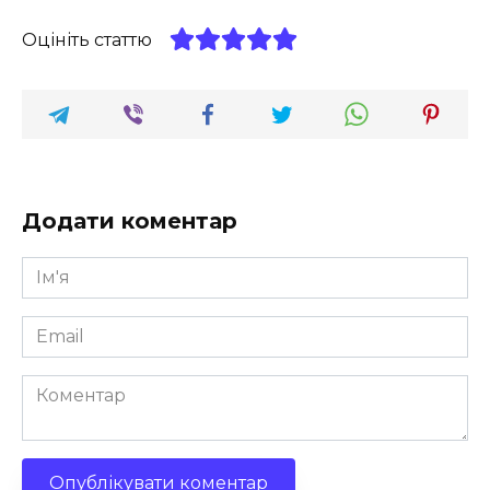
Оцініть статтю
Додати коментар
Ім'я
*
Email
*
Коментар