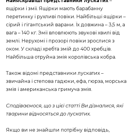
Найяскравіші представники лускатих
–
ящірки і змії. Ящірки мають барабанну
перетинку і рухливі повіки. Найбільші ящірки –
сірий і гігантський варани. Їх довжина – 3,5 м, а
вага – 140 кг. Змії вловлюють звукові хвилі від
землі. Нерухомі і прозорі повіки зрослися з
оком. У складі хребта змій до 400 хребців.
Найбільша отруйна змія королівська кобра.
Також відомі представники лускатих –
звичайна і степова гадюки, ефа, гюрза, морська
змія і американська гримуча змія.
Сподіваємося, що з цієї статті Ви дізналися, які
тварини відносяться до лускатих.
Якщо ви не знайшли потрібну відповідь,