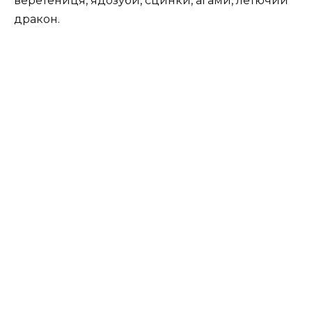
веретениця, ядозуби, сцинки, агами, летючий
дракон.