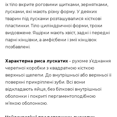
їх тіло вкрите роговими щитками, зернятками,
лусками, які мають різну форму. У деяких
тварин під лусками розташувалися кісткові
пластинки. Тіло циліндричної форми, трохи
видовжене. Ящірки мають хвіст, задні і передні
парні кінцівки, а амфісбени і змії кінцівок
позбавлені.
Характерна риса лускатих
– рухоме з’єднання
черепної коробки з квадратною кісткою
верхньої щелепи. До внутрішньої або верхньої її
поверхні прикріплені зуби. Всі вони
відкладають яйця, без білкової внутрішньої
оболонки і покриті пергаментоподібною
м’якою оболонкою.