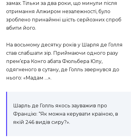
замах. Тільки за два роки, що минули після
отримання Алжиром незалежності, було
зроблено принаймні шість серйозних спроб
вбити його.
На восьмому десятку років у Шарля де Голля
став слабшати зір. Приймаючи одного разу
прем’єра Конго абата Фюльбера Юлу,
одягненого в сутану, де Голль звернувся до
нього: «Мадам …».
Шарль де Голль якось зауважив про
Францію: “Як можна керувати країною, в
якій 246 видів сиру?».