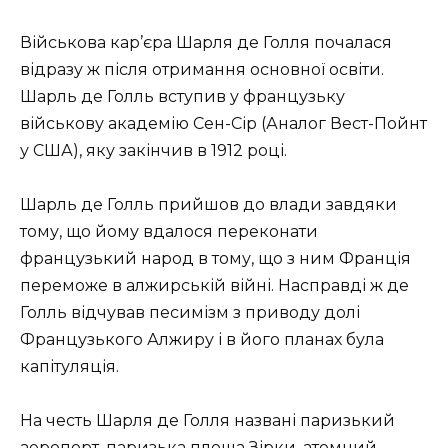
Військова кар’єра Шарля де Голля почалася
відразу ж після отримання основної освіти.
Шарль де Голль вступив у французьку
військову академію Сен-Сір (Аналог Вест-Пойнт
у США), яку закінчив в 1912 році.
Шарль де Голль прийшов до влади завдяки
тому, що йому вдалося переконати
французький народ в тому, що з ним Франція
переможе в алжирській війні. Насправді ж де
Голль відчував песимізм з приводу долі
Французького Алжиру і в його планах була
капітуляція.
На честь Шарля де Голля названі паризький
аеропорт, паризька площа Зірки, атомний