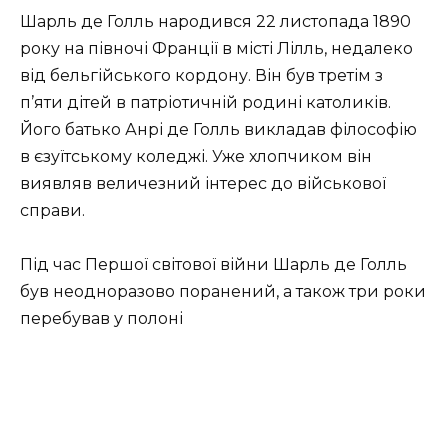
Шарль де Голль народився 22 листопада 1890
року на півночі Франції в місті Лілль, недалеко
від бельгійського кордону. Він був третім з
п’яти дітей в патріотичній родині католиків.
Його батько Анрі де Голль викладав філософію
в єзуїтському коледжі. Уже хлопчиком він
виявляв величезний інтерес до військової
справи.
Під час Першої світової війни Шарль де Голль
був неодноразово поранений, а також три роки
перебував у полоні