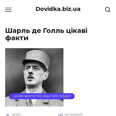
Перейти
Dovidka.biz.ua
до
вмісту
Шарль де Голль цікаві
факти
ЦІКАВІ ФАКТИ ПРО ВІДОМИХ ЛЮДЕЙ
АВТОР
НА ЧИТАННЯ