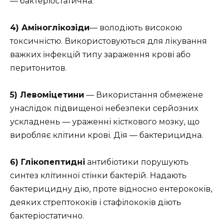
— бактеріостатична.
4) Аміноглікозіди
— володіють високою
токсичністю. Використовуються для лікування
важких інфекцій типу зараження крові або
перитонитов.
5) Левоміцетини
— Використання обмежене
унаслідок підвищеної небезпеки серйозних
ускладнень — ураженні кісткового мозку, що
виробляє клітини крові. Дія — бактерицидна.
6) Глікопептидні
антибіотики порушують
синтез клітинної стінки бактерій. Надають
бактерицидну дію, проте відносно ентерококів,
деяких стрептококів і стафілококів діють
бактеріостатично.