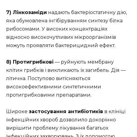
7) Лінкозаміди
надають бактеріостатичну дію,
яка обумовлена інгібіруванням синтезу білка
рибосомами. У високих концентраціях
відносно високочутливих мікроорганізмів
можуть проявляти бактерицидний ефект.
8) Протигрибкові
— руйнують мембрану
клітин грибків і викликають їх загибель. Дія —
літична. Поступово витісняються
високоефективними синтетичними
протигрибковими препаратами.
Широке
застосування антибіотиків
в клініці
інфекційних хвороб дозволило докорінно
вирішити проблему лікування багатьох
інфекційних захворювань. З їх допомогою