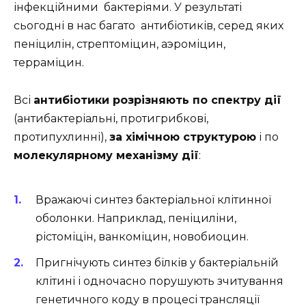
інфекційними бактеріями. У результаті
сьогодні в нас багато антибіотиків, серед яких
пеніцилін, стрептоміцин, аэроміцин,
терраміцин.
Всі
антибіотики розрізняють по спектру дії
(антибактеріальні, протигрибкові,
протипухлинні),
за хімічною структурою
і по
молекулярному механізму дії
:
Вражаючі синтез бактеріальної клітинної
оболонки. Наприклад, пеніциліни,
рістоміцін, ванкоміцин, новобиоцин.
Пригнічують синтез білків у бактеріальній
клітині і одночасно порушують зчитування
генетичного коду в процесі трансляції