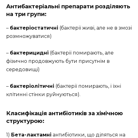
Антибактеріальні препарати розділяють
на три групи:
–
бактеріостатичні
(бактерії живі, але не в змозі
розмножуватися)
–
бактерицидні
(бактерії помирають, але
фізично продовжують бути присутнім в
середовищі)
–
бактеріолітичні
(бактерії помирають, і їхні
клітинні стінки руйнуються).
Класифікація антибіотиків за хімічною
структурою:
1)
Бета-лактамні
антибіотики, що діляться на