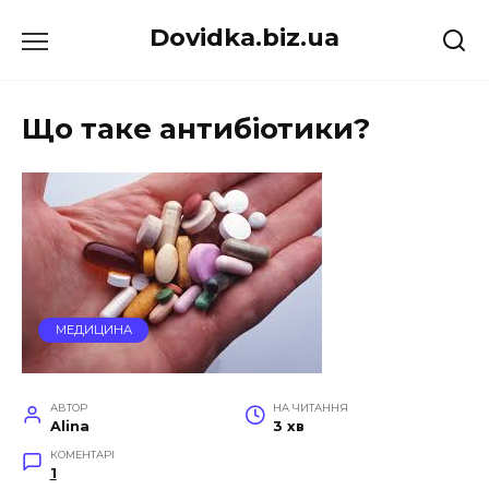
Перейти
Dovidka.biz.ua
до
вмісту
Що таке антибіотики?
МЕДИЦИНА
АВТОР
НА ЧИТАННЯ
Alina
3 хв
КОМЕНТАРІ
1