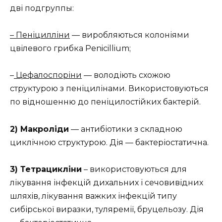
дві подгруппы:
– Пеніцилліни
— виробляються колоніями
цвілевого грибка Penicillium;
–
Цефалоспоріни
— володіють схожою
структурою з пеніцилінами. Використовуються
по відношенню до пеніцилостійких бактерій.
2) Макроліди
— антибіотики з складною
циклічною структурою. Дія — бактеріостатична.
3) Тетрацикліни
– використовуються для
лікування інфекцій дихальних і сечовивідних
шляхів, лікування важких інфекцій типу
сибірської виразки, туляремії, бруцельозу. Дія