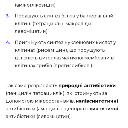
(аміноглікозиди)
Порушують синтез білків у бактеріальній
клітині (тетрациклін, макроліди,
левоміцетин)
Пригнічують синтез нуклеїнових кислот у
клітинах (рифаміцин), що порушують
цілісність цитоплазматичної мембрани в
клітинах грибів (протигрибкові).
Так само розрізняють
природні антибіотики
(пеніцилін, тетрациклін), які отримують за
допомогою мікроорганізмів,
напівсинтетичні
антибіотики (ампіцилін, цепорін) і
синтетичні
антибіотики (левоміцетин).