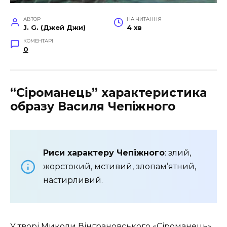
АВТОР
НА ЧИТАННЯ
J. G. (Джей Джи)
4 хв
КОМЕНТАРІ
0
“Сіроманець” характеристика
образу Василя Чепіжного
Риси характеру Чепіжного
: злий,
жорстокий, мстивий, злопам’ятний,
настирливий.
У творі
Миколи Вінграновського
«Сіроманець»