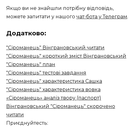
Якщо ви не знайшли потрібну відповідь,
можете запитати у нашого
чат-бота у Телеграм
.
Додатково:
"Сіроманець" Вінграновський читати
"Сіроманець" короткий зміст Вінграновський
"Сіроманець" план
"Сіроманець" тестові завдання
"Сіроманець" характеристика Сашка
"Сіроманець" характеристика вовка
«Сіроманець» аналіз твору (паспорт)
Вінграновський "Сіроманець" скорочено
читати
Приєднуйтесть: