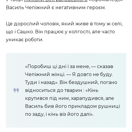
Василь Чепіжний є негативним героєм.
Це дорослий чоловік, який живе в тому ж селі,
що і Сашко. Він працює у колгоспі, але часто
уникає роботи.
«Поробиш ці дні і за мене, — сказав
Чепіжний жінці. — Я довго не буду.
Туди і назад». Він бездушний, погано
відноситься до тварин : «Кінь
крутився під ним, харапудився, але
Василь бив його прикладом рушниці
по заду, і кінь віз його далі».