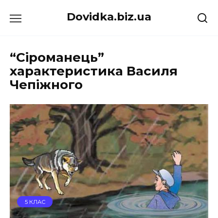
Перейти
Dovidka.biz.ua
до
вмісту
“Сіроманець”
характеристика Василя
Чепіжного
5 КЛАС