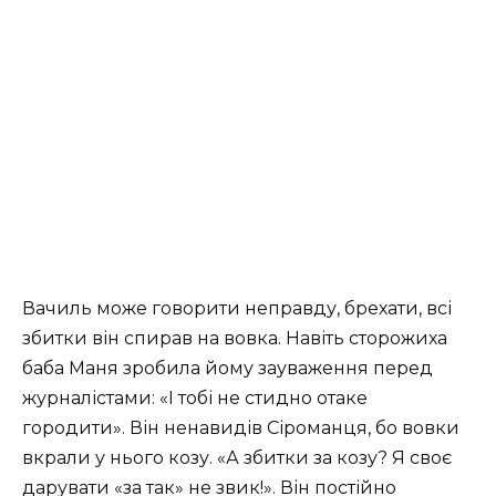
Вачиль може говорити неправду, брехати, всі
збитки він спирав на вовка. Навіть сторожиха
баба Маня зробила йому зауваження перед
журналістами: «І тобі не стидно отаке
городити». Він ненавидів Сіроманця, бо вовки
вкрали у нього козу. «А збитки за козу? Я своє
дарувати «за так» не звик!». Він постійно