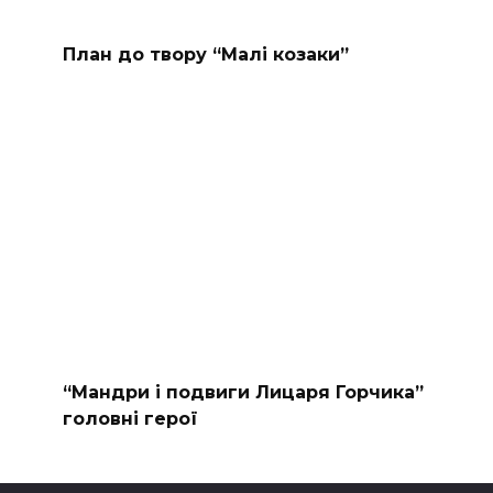
План до твору “Малі козаки”
“Мандри і подвиги Лицаря Горчика”
головні герої