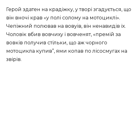
Герой здатен на крадіжку, у творі згадується, що
він вночі крав «у полі солому на мотоциклі».
Чепіжний полював на вовуів, він ненавидів їх.
Чоловік вбив вовчиху і вовченят, «премій за
вовків получив стільки, що аж чорного
мотоцикла купив”, ями копав по лісосмугах на
звірів.