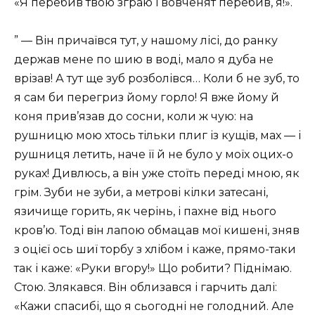
«Я перебив твою зграю і вовченят перебив, я!».
” — Він причаївся тут, у нашому лісі, до ранку
держав мене по шию в воді, мало я дуба не
врізав! А тут ще зуб розболівся… Коли б не зуб, то
я сам би перегриз йому горло! Я вже йому й
коня прив’язав до сосни, коли ж чую: на
рушницю мою хтось тільки плиг із кущів, мах — і
рушниця летить, наче її й не було у моїх оцих-о
руках! Дивлюсь, а він уже стоїть переді мною, як
грім. Зуби не зуби, а метрові кілки затесані,
язичище горить, як черінь, і пахне від нього
кров’ю. Тоді він лапою обмацав мої кишені, зняв
з оцієї ось шиї торбу з хлібом і каже, прямо-таки
так і каже: «Руки вгору!» Що робити? Піднімаю.
Стою. Злякався. Він облизався і гарчить далі:
«Кажи спасибі, що я сьогодні не голодний. Але