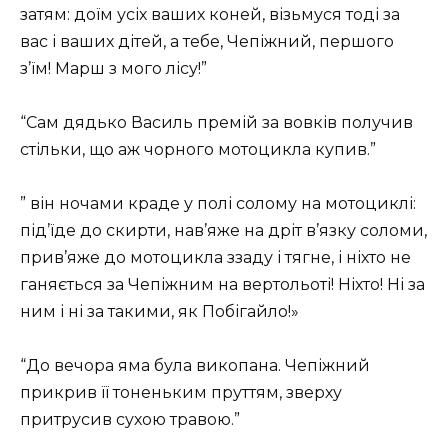
затям: доїм усіх ваших коней, візьмуся тоді за
вас і ваших дітей, а тебе, Чепіжний, першого
з’їм! Марш з мого лісу!”
“Сам дядько Василь премій за вовків получив
стільки, що аж чорного мотоцикла купив.”
” він ночами краде у полі солому на мотоциклі:
під’їде до скирти, нав’яже на дріт в’язку соломи,
прив’яже до мотоцикла ззаду і тягне, і ніхто не
ганяється за Чепіжним на вертольоті! Ніхто! Ні за
ним і ні за такими, як Побігайло!»
“До вечора яма була викопана. Чепіжний
прикрив її тоненьким пруттям, зверху
притрусив сухою травою.”