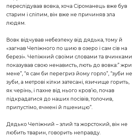
переслідував вовка, хоча Сіроманець вже був
старим і сліпим, він вже не причиняв зла
людям.
Вовк відчував небезпеку від дядька, тому й
«загнав Чепіжного по шию в озеро і сам сів на
березі». Чепіжний своїми словами та вчинками
показував свою ненависть, лють до вовка:” жри
мене”, “я сам би перегриз йому горло”, “зуби не
зуби, а метрові кілки затесані, язичище горить,
як черінь, і пахне від нього кров’ю, почав
підкрадатися до наших посівів, толочив,
припустімо, ячмені й пшеницю”.
Дядько Чепіжний – злий та жорстокий, він не
любить тварин, говорить неправду.