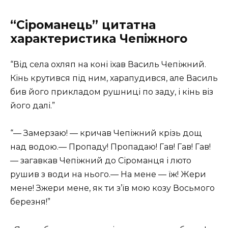
“Сіроманець” цитатна
характеристика Чепіжного
“Від села охляп на коні їхав Василь Чепіжний.
Кінь крутився під ним, харапудився, але Василь
бив його прикладом рушниці по заду, і кінь віз
його далі.”
“— Замерзаю! — кричав Чепіжний крізь дощ
над водою.— Пропаду! Пропадаю! Гав! Гав! Гав!
— загавкав Чепіжний до Сіроманця і люто
рушив з води на нього.— На мене — їж! Жери
мене! Зжери мене, як ти з’їв мою козу Восьмого
березня!”