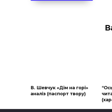
В
В. Шевчук «Дім на горі»
“Ос
аналіз (паспорт твору)
чита
(ха