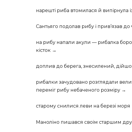
нарешті риба втомилася й випірнула і
Сантьяго подолав рибу і прив’язав до
на рибу напали акули — рибалка борон
кісток →
доплив до берега, знесилений, дійшо
рибалки зачудовано розглядали велич
переміг рибу небаченого розміру →
старому снилися леви на березі моря
Маноліно пишався своїм старшим дру