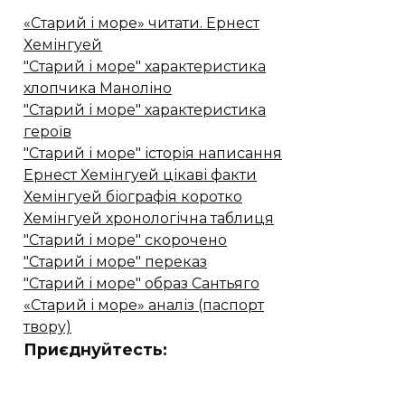
«Старий і море» читати. Ернест
Хемінгуей
"Старий і море" характеристика
хлопчика Маноліно
"Старий і море" характеристика
героїв
"Старий і море" історія написання
Ернест Хемінгуей цікаві факти
Хемінгуей біографія коротко
Хемінгуей хронологічна таблиця
"Старий і море" скорочено
"Старий і море" переказ
"Старий і море" образ Сантьяго
«Старий і море» аналіз (паспорт
твору)
Приєднуйтесть: