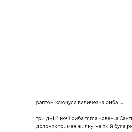
раптом клюнула величезна риба →
три дні й ночі риба тягла човен, а Сант
долонях тримав жилку, на якій була р