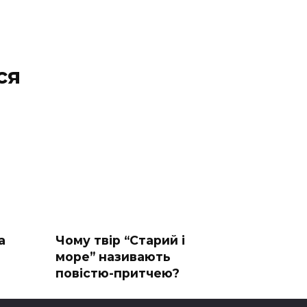
ся
а
Чому твір “Старий і
море” називають
повістю-притчею?