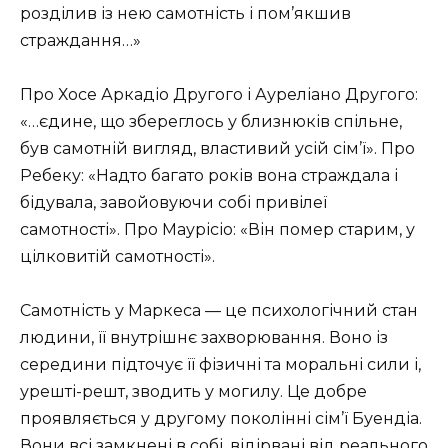
розділив із нею самотність і пом’якшив
страждання…»
Про Хосе Аркадіо Другого і Ауреліано Другого:
«…єдине, що збереглось у близнюків спільне,
був самотній вигляд, властивий усій сім’ї». Про
Ребеку: «Надто багато років вона страждала і
бідувала, завойовуючи собі привілеї
самотності». Про Маурісіо: «Він помер старим, у
цілковитій самотності».
Самотність у Маркеса — це психологічний стан
людини, її внутрішнє захворювання. Воно із
середини підточує її фізичні та моральні сили і,
урешті-решт, зводить у могилу. Це добре
проявляється у другому поколінні сім’ї Буендіа.
Вони всі замкнені в собі, відірвані від реального