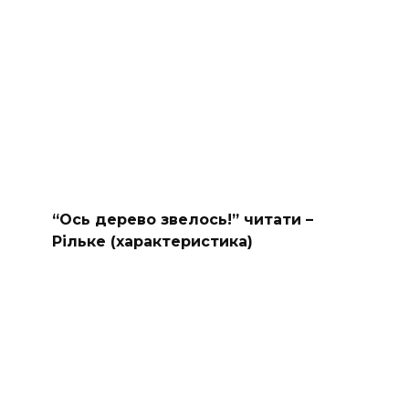
“Ось дерево звелось!” читати –
Рільке (характеристика)