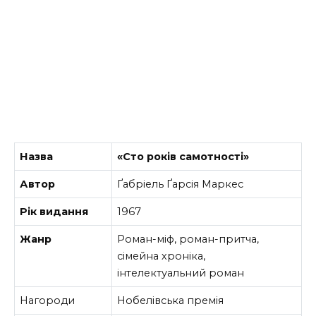
Назва
«Сто років самотності»
Автор
Ґабріель Ґарсія Маркес
Рік видання
1967
Жанр
Роман-міф, роман-притча,
сімейна хроніка,
інтелектуальний роман
Нагороди
Нобелівська премія