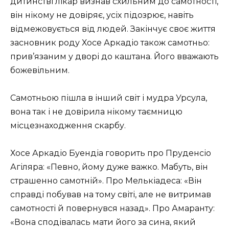
дитинстві лікар визнав схильним до самотності,
він нікому не довіряє, усіх підозрює, навіть
відмежовується від людей. Закінчує своє життя
засновник роду Хосе Аркадіо також самотньо:
прив’язаним у дворі до каштана. Його вважають
божевільним.
Самотньою пішла в інший світ і мудра Урсула,
вона так і не довірила нікому таємницю
місцезнаходження скарбу.
Хосе Аркадіо Буендіа говорить про Пруденсіо
Агіляра: «Певно, йому дуже важко. Мабуть, він
страшенно самотній». Про Мелькіадеса: «Він
справді побував на тому світі, але не витримав
самотності й повернувся назад». Про Амаранту:
«Вона сподівалась мати його за сина, який