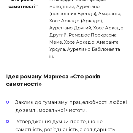
самотності”
молодший, Ауреліано
(полковник Буендіа), Амаранта;
Хосе Аркадіо (Аркадіо),
Ауреліано Другий, Хосе Аркадіо
Другий, Ремедіос Прекрасна;
Меме, Хосе Аркадіо; Амаранта
Урсула, Ауреліано Бабілонья та
ін.
Ідея роману Маркеса «Сто років
самотності»
Заклик до гуманізму, працелюбності, любові
до землі, моральної чистоти.
Утвердження думки про те, що не
самотність, роз’єднаність, а солідарність