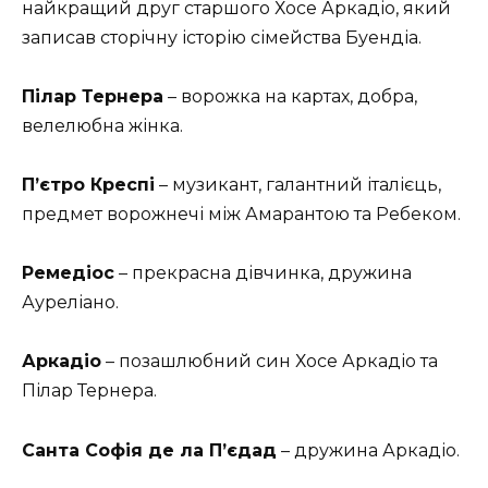
найкращий друг старшого Хосе Аркадіо, який
записав сторічну історію сімейства Буендіа.
Пілар Тернера
– ворожка на картах, добра,
велелюбна жінка.
П’єтро Креспі
– музикант, галантний італієць,
предмет ворожнечі між Амарантою та Ребеком.
Ремедіос
– прекрасна дівчинка, дружина
Ауреліано.
Аркадіо
– позашлюбний син Хосе Аркадіо та
Пілар Тернера.
Санта Софія де ла П’єдад
– дружина Аркадіо.