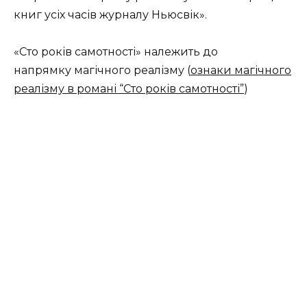
книг усіх часів журналу Ньюсвік»
.
«Сто років самотності» належить до
напрямку магічного реалізму (
ознаки магічного
реалізму в романі “Сто років самотності”
)