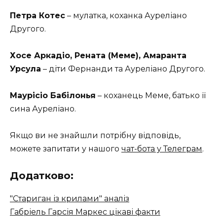
Петра Котес
– мулатка, коханка Ауреліано
Другого.
Хосе Аркадіо, Рената (Меме), Амаранта
Урсула
– діти Фернанди та Ауреліано Другого.
Маурісіо Бабілонья
– коханець Меме, батько її
сина Ауреліано.
Якщо ви не знайшли потрібну відповідь,
можете запитати у нашого
чат-бота у Телеграм
.
Додатково:
"Стариган із крилами" аналіз
Габріель Гарсія Маркес цікаві факти