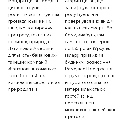
Мандри циган; бродячі
Старий циган, що
циркові трупи;
зашифрував історію
родинне життя Буендіа;
роду Буендіа й
громадянські війни,
повернувся в їхній дім
швидке поширення
навіть після смерті, бо
прогресу, технічних
йому, «мабуть, там
новинок; природа
самотньо»; вік героїв —
Латинської Америки;
до 150 років (Урсула,
діяльність «бананових»
Пілар); привиди в
та інших компаній,
будинку; вознесіння
«бананові лихоманки»
Ремедіос Прекрасної;
та ін.; боротьба за
струмок крові, що тече
виживання серед дикої
від убитого сина до
природи та ін.
матері; кількість їжі,
гостей та інші
перебільшені
можливості людей, їхні
пригоди