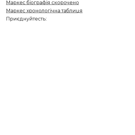
Маркес біографія скорочено
Маркес хронологічна таблиця
Приєднуйтесть: