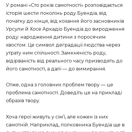
У романі «Сто років самотності» розповідається
історія шести поколінь роду Буендіа, від
початку до кінця, від кохання його засновників
Урсули й Хосе Аркадіо Буендіа до виродження
роду: народження дитини з поросячим
хвостом. Це символ деградації людства через
утрату ним спільності. Замкненість роду,
відірваність від реального часу призводять до
його самотності, а далі — до вимирання.
Отже, одна з головних проблем твору — це
проблема самотності. Доведіть це на прикладі
образів твору.
Хоча герої живуть у сім’ї, але кожен із них
самотній. Наприклад, полковника Буендіа ще в