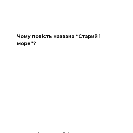
Чому повість названа “Старий і
море”?