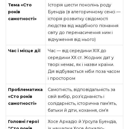
Тема «Сто
Історія шести поколінь роду
років
Буендіа (в алегоричному сенсі —
самотності»
історія розвитку свідомості
людства від жадібного пізнання
світу до перенасичення ним і
відчуження від нього)
Час і місце дії
Час — від середини ХІХ до
середини ХХ ст. Жодних дат у
творі немає, як і назви країни.
Дія відбувається ніби поза часом
і простором
Проблематика
Самотність, відповідальність за
«Сто років
свій вибір, роз’єднаність і
самотності»
солідарність, історична пам’ять,
батьки й діти, кохання, сім’я
Головні герої
Хосе Аркадіо й Урсула Буендіа,
“Сто років
їх нащадки Хосе Аркадіо-