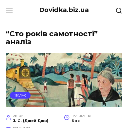
Перейти
Dovidka.biz.ua
до
вмісту
“Сто років самотності”
аналіз
11КЛАС
АВТОР
НА ЧИТАННЯ
J. G. (Джей Джи)
6 хв