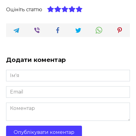
Оцініть статтю
Додати коментар
Ім'я
*
Email
*
Коментар