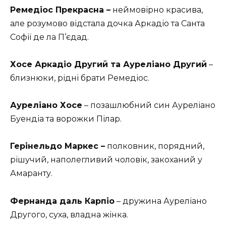
Ремедіос Прекрасна –
неймовірно красива,
але розумово відстала дочка Аркадіо та Санта
Софії де ла П’єдад.
Хосе Аркадіо Другий та Ауреліано Другий
–
близнюки, рідні брати Ремедіос.
Ауреліано Хосе
– позашлюбний син Ауреліано
Буендіа та ворожки Пілар.
Герінельдо Маркес –
полковник, порядний,
рішучий, наполегливий чоловік, закоханий у
Амаранту.
Фернанда даль Карпіо
– дружина Ауреліано
Другого, суха, владна жінка.