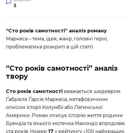
КОМЕНТАРІ
3
“Сто років самотності” аналіз роману
Маркеса – тема, ідея, жанр, головні герої,
проблематика розкриті в цій статті.
“Сто років самотності” аналіз
твору
Сто років самотності
вважається шедевром
Ґабрієля Ґарсія Маркеса, метафоричним
описом історії Колумбії
або
Латинської
Америки
. Роман описує історію життя родини
Буендіа та їхнього містечка Макондо впродовж
ста років.
Номер
17
у рейтингу «100 найкращих