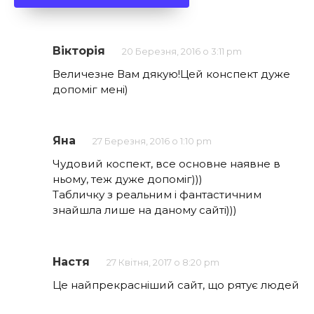
Вікторія
20 Березня, 2016 о 3:11 pm
Величезне Вам дякую!Цей конспект дуже
допоміг мені)
Яна
27 Березня, 2016 о 1:10 pm
Чудовий коспект, все основне наявне в
ньому, теж дуже допоміг)))
Табличку з реальним і фантастичним
знайшла лише на даному сайті)))
Настя
27 Квітня, 2017 о 8:20 pm
Це найпрекрасніший сайт, що рятує людей