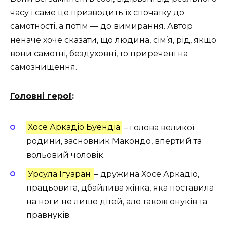
часу і саме це призводить їх спочатку до
самотності, а потім — до вимирання. Автор
неначе хоче сказати, що людина, сім’я, рід, якщо
вони самотні, бездуховні, то приречені на
самознищення.
Головні герої
:
Хосе Аркадіо Буендіа
– голова великої
родини, засновник Макондо, впертий та
вольовий чоловік.
Урсула Ігуаран
– дружина Хосе Аркадіо,
працьовита, дбайлива жінка, яка поставила
на ноги не лише дітей, але також онуків та
правнуків.