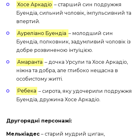
Хосе Аркадіо
– старший син подружжя
Буендіа, сильний чоловік, імпульсивний та
впертий.
Ауреліано Буендіа
– молодший син
Буендіа, полковник, задумливий чоловік із
добре розвиненою інтуїцією.
Амаранта
– дочка Урсули та Хосе Аркадіо,
ніжна та добра, але глибоко нещасна в
особистому житті.
Ребека
– сирота, яку удочерили подружжя
Буендіа, дружина Хосе Аркадіо.
Другорядні персонажі:
Мелькіадес
– старий мудрий циган,