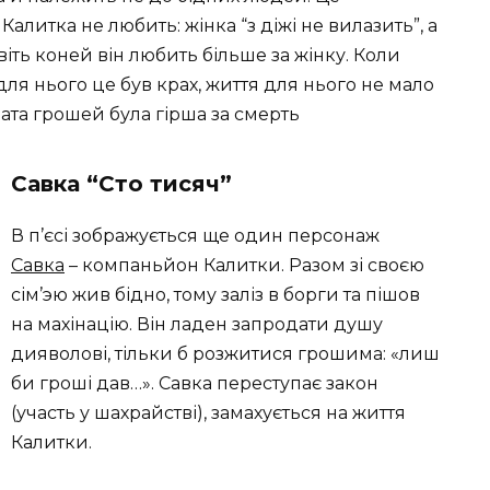
Калитка не любить: жінка “з діжі не вилазить”, а
іть коней він любить більше за жінку. Коли
для нього це був крах, життя для нього не мало
рата грошей була гірша за смерть
Савка “Сто тисяч”
В п’єсі зображується ще один персонаж
Савка
– компаньйон Калитки. Разом зі своєю
сім’эю жив бідно, тому заліз в борги та пішов
на махінацію. Він ладен запродати душу
дияволові, тільки б розжитися грошима: «лиш
би гроші дав…». Савка переступає закон
(участь у шахрайстві), замахується на життя
Калитки.