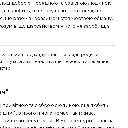
 більш доброю, порядною та совісною людиною.
, він любить, в церкву возить на конях, не
я, що разом з Герасимом став жертвою обману,
розумів, що шахрайством нічого не заробиш, а
а сміливий та одчайдушний — заради родини
спілку із самим нечистим; іде перевіряти фальшиві
йство
яч”
і привітною та доброю людиною, яка любить
ідний, в нього нічого немає, так і живе,
поки не виженуть хазяї. В Бонавентури є завітна