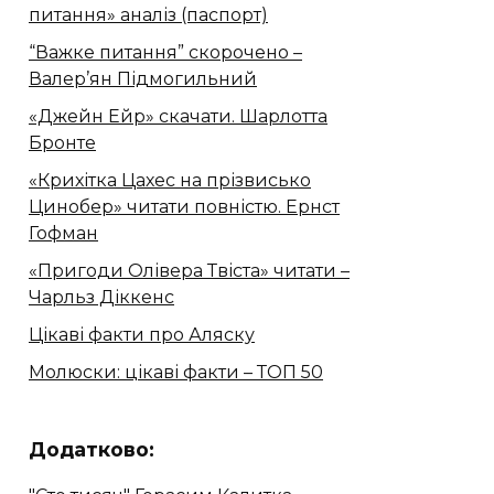
питання» аналіз (паспорт)
“Важке питання” скорочено –
Валер’ян Підмогильний
«Джейн Ейр» скачати. Шарлотта
Бронте
«Крихітка Цахес на прізвисько
Цинобер» читати повністю. Ернст
Гофман
«Пригоди Олівера Твіста» читати –
Чарльз Діккенс
Цікаві факти про Аляску
Молюски: цікаві факти – ТОП 50
Додатково: