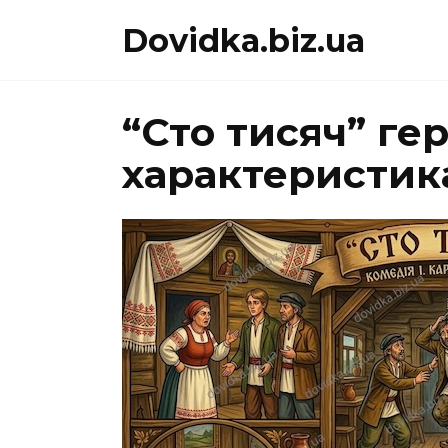
Перейти
Dovidka.biz.ua
до
вмісту
“Сто тисяч” геро
характеристик