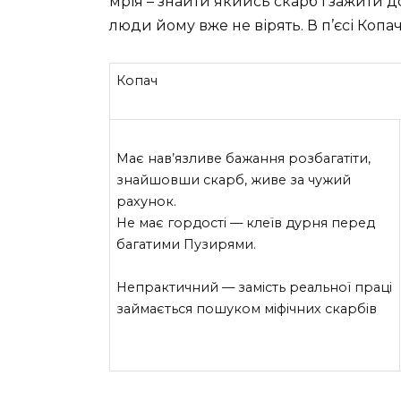
мрія – знайти якийсь скарб і зажити д
люди йому вже не вірять. В п’єсі Ко
Копач
Має нав’язливе бажання розбагатіти,
знайшовши скарб, живе за чужий
рахунок.
Не має гордості — клеїв дурня перед
багатими Пузирями.
Непрактичний — замість реальної праці
займається пошуком міфічних скарбів