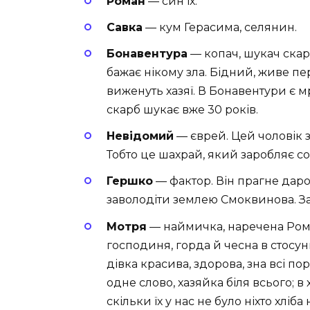
Роман
— син їх.
Савка
— кум Герасима, селянин.
Бонавентура
— копач, шукач скар
бажає нікому зла. Бідний, живе пе
виженуть хазяї. В Бонавентури є м
скарб шукає вже 30 років.
Невідомий
— єврей. Цей чоловік 
Тобто це шахрай, який заробляє соб
Гершко
— фактор. Він прагне даро
заволодіти землею Смоквинова. За 
Мотря
— наймичка, наречена Рома
господиня, горда й чесна в стосун
дівка красива, здорова, зна всі по
одне слово, хазяйка біля всього; в х
скільки їх у нас не було ніхто хліба 