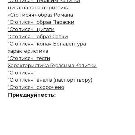
"Сто тисяч" Герасим Калитка
цитатна характеристика
«Сто тисяч» образ Романа
"Сто тисяч" образ Параски
"Сто тисяч" цитати
"Сто тисяч" образ Савки
"Сто тисяч" копач Бонавентура
характеристика
"Сто тисяч" тести
Характеристика Герасима Калитки
"Сто тисяч"
"Сто тисяч" аналіз (паспорт твору)
"Сто тисяч" скорочено
Приєднуйтесть: