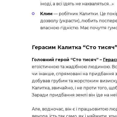
іноді, а всі їдять не нахваляться…»
Клим
— робітник Калитки. Це покір
дозволу (украсти), любить поспере
власною гідністю. Має почуття гум
Герасим Калитка “Сто тисяч
Головний герой “Сто тисяч” –
Герас
егоїстичною та жадібною людиною. Всі
чи інакше, спрямовані на придбання зем
добував грубим та жорстоким визиск
Калитка, звичайно, і не проти того, 
Заради придбання землі він іде на неї
Але, водночас, він є і працьовитою л
вечора, їсть так само, як і наймити, х