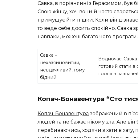
Савка, в порівнянні з Герасимом, був
Свою жінку, хоч вони й часто сваряться
примушує йти пішки. Коли він дізнавс
то веде себе досить спокійно. Савка з
навпаки, можеш багато чого програти.
Савка –
Водночас, Савк
нехазяйновитий,
готовий стати в 
невдачливий, тому
гроші в казначе
бідний
Копач-Бонавентура “Сто тис
Копач-Бонавентура
зображений в п’єс
людей та не бажає нікому зла. Але він б
перебиваючись, ходячи з хати в хату, 