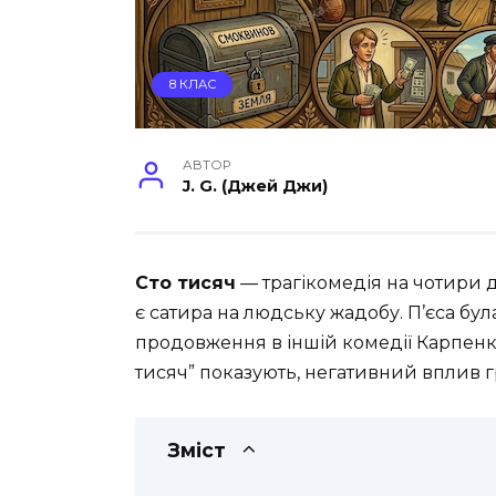
8 КЛАС
АВТОР
J. G. (Джей Джи)
Сто тисяч
— трагікомедія на чотири д
є сатира на людську жадобу. П’єса бул
продовження в іншій комедії Карпенка-
тисяч” показують, негативний вплив 
Зміст