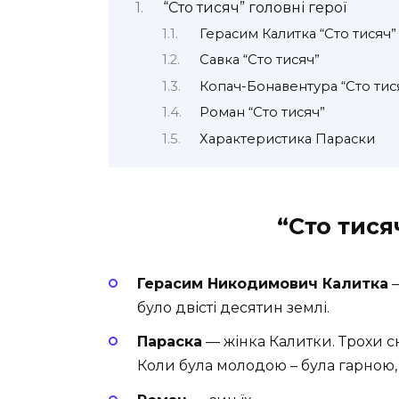
“Сто тисяч” головні герої
Герасим Калитка “Сто тисяч
Савка “Сто тисяч”
Копач-Бонавентура “Сто тис
Роман “Сто тисяч”
Характеристика Параски
“Сто тися
Герасим Никодимович Калитка
—
було двісті десятин землі.
Параска
— жінка Калитки. Трохи с
Коли була молодою – була гарною, 