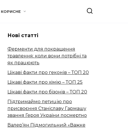
КОРИСНЕ
Нові статті
Ферменти для покращення
травлення: коли вони потрібні та
як працюють
Цікаві факти про геконів – ТОП 20
Цікаві факти про хімію – ТОП 25
Цікаві факти про бізонів – ТОП 20
Підтримаймо петицію про
присвоєння Станіславу Гармашу
звання Героя України посмертно
Валер’ян Підмогильний «Важке