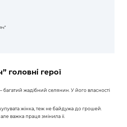
”
яч”
ч” головні герої
 багатий жадібний селянин. У його власності
купувата жінка, теж не байдужа до грошей.
але важка праця змінила її.