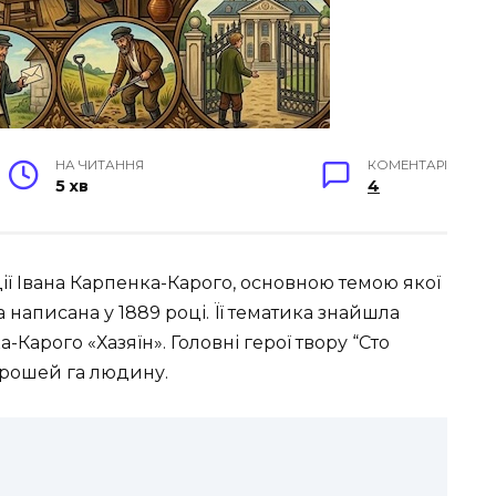
НА ЧИТАННЯ
КОМЕНТАРІ
5 хв
4
ії Івана Карпенка-Карого, основною темою якої
а написана у 1889 році. Її тематика знайшла
Карого «Хазяїн». Головні герої твору “Сто
грошей га людину.