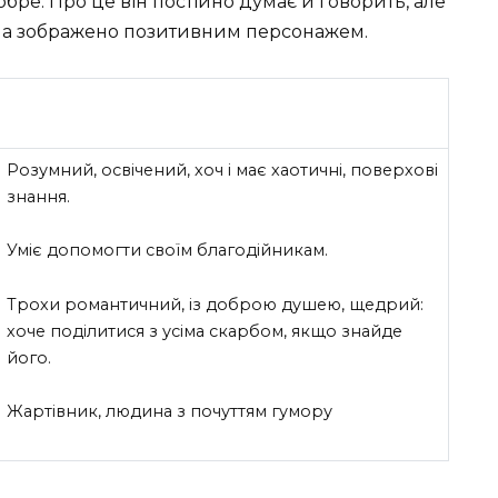
обре. Про це він постійно думає й говорить, але
пача зображено позитивним персонажем.
Розумний, освічений, хоч і має хаотичні, поверхові
знання.
Уміє допомогти своїм благодійникам.
Трохи романтичний, із доброю душею, щедрий:
хоче поділитися з усіма скарбом, якщо знайде
його.
Жартівник, людина з почуттям гумору