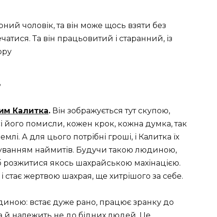
ний чоловік, та він може щось взяти без
чатися. Та він працьовитий і старанний, із
ору
”
им Калитка
.
Він зображується тут скупою,
 його помисли, кожен крок, кожна думка, так
лі. А для цього потрібні гроші, і Калитка їх
уванням наймитів. Будучи такою людиною,
щоб розжитися якось шахрайською махінацією.
 і стає жертвою шахрая, ще хитрішого за себе.
юдиною: встає дуже рано, працює зранку до
оча й належить не до бідних людей. Це