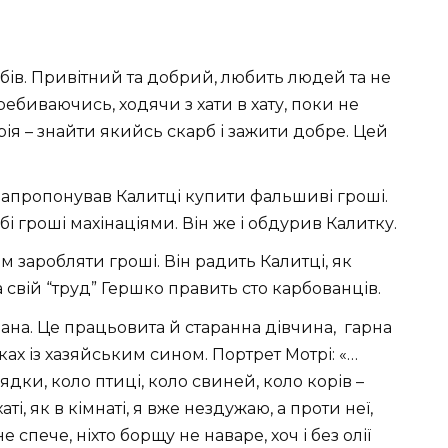
бів. Привітний та добрий, любить людей та не
ребиваючись, ходячи з хати в хату, поки не
рія – знайти якийсь скарб і зажити добре. Цей
запропонував Калитці купити фальшиві гроші.
і гроші махінаціями. Він же і обдурив Калитку.
м заробляти гроші. Він радить Калитці, як
свій “труд” Гершко править сто карбованців.
на. Це працьовита й старанна дівчина, гарна
ках із хазяйським сином. Портрет Мотрі: «…
рядки, коло птиці, коло свиней, коло корів –
аті, як в кімнаті, я вже нездужаю, а проти неї,
не спече, ніхто борщу не наваре, хоч і без олії