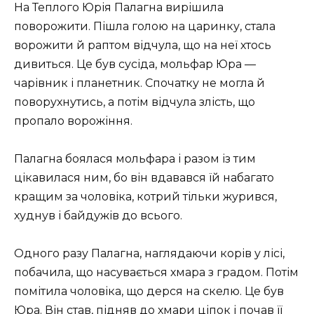
На Теплого Юрія Палагна вирішила
поворожити. Пішла голою на царинку, стала
ворожити й раптом відчула, що на неї хтось
дивиться. Це був сусіда, мольфар Юра —
чарівник і планетник. Спочатку не могла й
поворухнутись, а потім відчула злість, що
пропало ворожіння.
Палагна боялася мольфара і разом із тим
цікавилася ним, бо він вдавався їй набагато
кращим за чоловіка, котрий тільки журився,
худнув і байдужів до всього.
Одного разу Палагна, наглядаючи корів у лісі,
побачила, що насувається хмара з градом. Потім
помітила чоловіка, що дерся на скелю. Це був
Юра. Він став, підняв до хмари ціпок і почав її