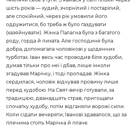
шість років — худий, зчорнілий і постарілий,
але спокійний, через рік умовили його
одружитися, бо треба ж було ґаздувати
(хазяйнувати). Жінка Палагна була з багатого
роду, горда й пихата. Але господиня була
добра, допомагала чоловікові у щоденних
турботах. Іван весь час проводив біля худоби,
думав тільки про неї і дбав, лише інколи
згадував Марічку, і тоді пропадав. Жінка
сердилася, чоловік відчував провину лише
перед худобою. На Свят-вечір готували, за
традицією, дванадцять страв, пригощали
спочатку худобу, потім відганяли ворожі сили.
Коли сідали вечеряти, Іванові здавалося, що за
плечима стоїть Марічка й плаче.