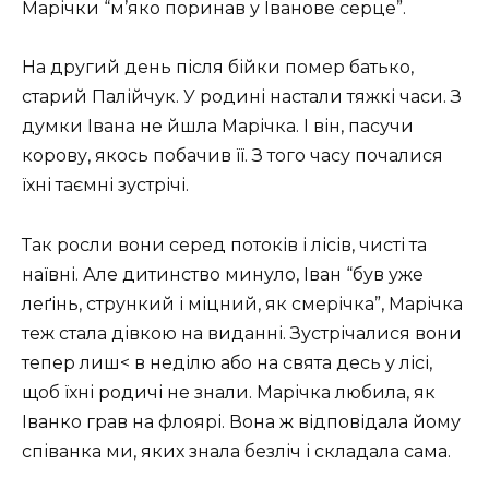
Марічки “м’яко поринав у Іванове серце”.
На другий день після бійки помер батько,
старий Палійчук. У родині настали тяжкі часи. З
думки Івана не йшла Марічка. І він, пасучи
корову, якось побачив її. З того часу почалися
їхні таємні зустрічі.
Так росли вони серед потоків і лісів, чисті та
наївні. Але дитинство минуло, Іван “був уже
леґінь, стрункий і міцний, як смерічка”, Марічка
теж стала дівкою на виданні. Зустрічалися вони
тепер лиш< в неділю або на свята десь у лісі,
щоб їхні родичі не знали. Марічка любила, як
Іванко грав на флоярі. Вона ж відповідала йому
співанка ми, яких знала безліч і складала сама.