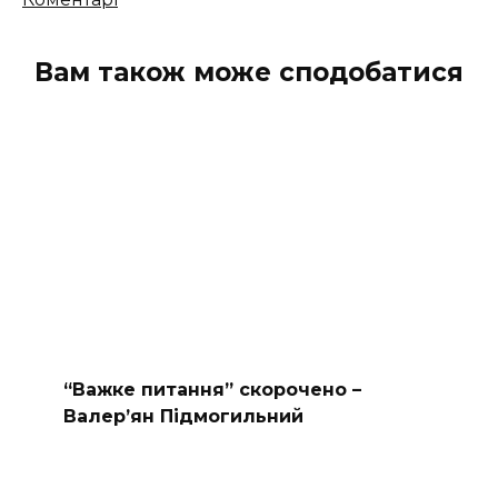
Кількість
коментарів
Вам також може сподобатися
“Важке питання” скорочено –
Валер’ян Підмогильний