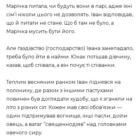
Марічка питала, чи будуть вони в парі, адже їхні
сім’ї ніколи цього не дозволять. Іван відповідав,
що й питати не стане. Що б там не було, а
Марічка мусить бути його.
Але ґаздівство (господарство) Івана занепадало,
треба було йти в найми. Юнак потішав дівчину,
казав, щоб співала, а він почує ті співанки.
Теплим весняним ранком Іван піднявся на
полонину, де разом з іншими пастухами
повинен був доглядати худобу, що її зганяли на
літо з різних сіл. Кожен мав свої обов’язки —
один підтримував вогнище, інші пасли, доїли
овець, а ватаг “священнодіяв” над головками
овечого сиру.