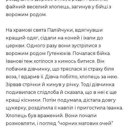
файний веселий хлопець, загинув у бійці з
ворожим родом.
На храмові свята Палійчуки, вдягнувши
кращий одяг, сідали на коней і їхали до
церкви. Одного разу вони зустрілися з
ворожим родом Гутенюків. Почалася бійка.
Іванові теж хотілося з кимось битися. Він
побачив дівчинку, що тряслася зі страху біля
воза, І вдарив її. Дівча побігло, хлопець за нею.
Зірвав стрічки й кинув у річку. Тоді дівчинка
подивилася спідлоба й сказала, що в неї є ще
кращі кісники. Потім подумала, дістала довгу
цукерку, розділила її навпіл і пригостила Іванка.
Хлопець був вражений. Вони почали
розмовляти, і погляд “чорних матових очей”