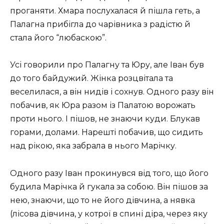
проганяти. Хмара послухалася й пішла геть, а
Палагна прибігла до чарівника з радістю й
стала його “любаскою”.
Усі говорили про Палагну та Юру, але Іван був
до того байдужий. Жінка розцвітала та
веселилася, а він нидів і сохнув. Одного разу він
побачив, як Юра разом із Палатою ворожать
проти нього. І пішов, не знаючи куди. Блукав
горами, долами. Нарешті побачив, що сидить
над рікою, яка забрала в нього Марічку.
Одного разу Іван прокинувся від того, що його
будила Марічка й гукала за собою. Він пішов за
нею, знаючи, що то не його дівчина, а нявка
(лісова дівчина, у котрої в спині діра, через яку