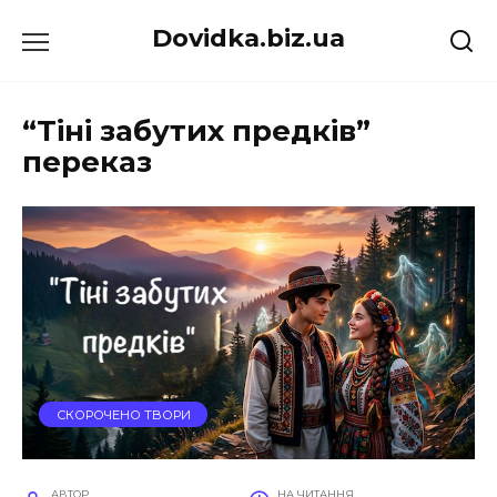
Перейти
Dovidka.biz.ua
до
вмісту
“Тіні забутих предків”
переказ
СКОРОЧЕНО ТВОРИ
АВТОР
НА ЧИТАННЯ