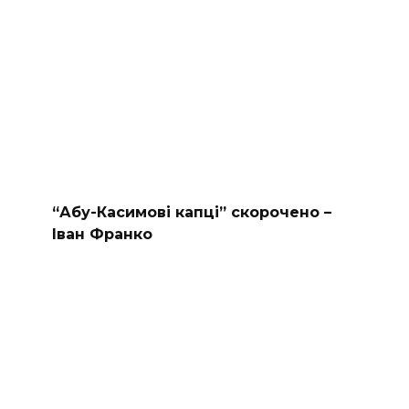
“Абу-Касимові капці” скорочено –
Іван Франко