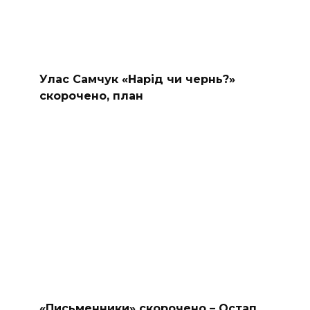
Улас Самчук «Нарід чи чернь?»
скорочено, план
«Письменники» скорочено – Остап