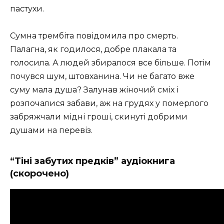
пастухи.
Сумна трембіта повідомила про смерть.
Палагна, як годилося, добре плакала та
голосила. А людей збиралося все більше. Потім
почувся шум, штовханина. Чи не багато вже
суму мала душа? Залунав жіночий сміх і
розпочалися забави, аж на грудях у померлого
забряжчали мідні гроші, скинуті добрими
душами на перевіз.
“Тіні забутих предків” аудіокнига
(скорочено)