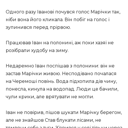
Одного разу Іванові почувся голос Марічки так,
ніби вона його кликала. Він побіг на голос і
зупинився перед прірвою.
Працював Іван на полонині, аж поки хазяї не
розібрали худобу на зиму.
Недаремно Іван поспішав з полонини: він не
застав Марічки живою. Несподівано почалася
на Черемоші повінь. Вода підхопила дів чину,
понесла, кинула на водопад. Люди це бачили,
чули крики, але врятувати не могли.
Іван не повірив, пішов шукати Марічку берегом,
але не знайшов Став блукати лісами, не
тямлячи себе з туги. З’явився у селі тільки через