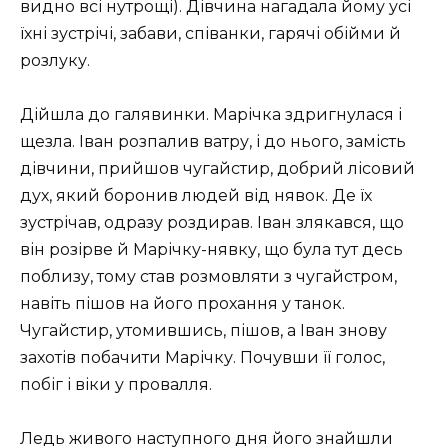
видно всі нутрощі). Дівчина нагадала йому усі
їхні зустрічі, забави, співанки, гарячі обійми й
розлуку.
Дійшла до галявинки. Марічка здригнулася і
щезла. Іван розпалив ватру, і до нього, замість
дівчини, прийшов чугайстир, добрий лісовий
дух, який боронив людей від нявок. Де їх
зустрічав, одразу роздирав. Іван злякався, що
він розірве й Марічку-нявку, що була тут десь
поблизу, тому став розмовляти з чугайстром,
навіть пішов на його прохання у танок.
Чугайстир, утомившись, пішов, а Іван знову
захотів побачити Марічку. Почувши її голос,
побіг і віки у провалля.
Ледь живого наступного дня його знайшли