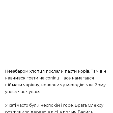
Незабаром хлопця послали пасти корів. Там він
навчився грати на сопілці і все намагався
піймати чарівну, невловиму мелодію, яка йому
увесь час чулася.
У хаті часто були неспокій і горе. Брата Олексу
роздушило дерево в лісі, а родич Василь,