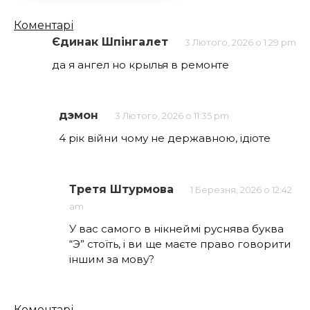
Кількість
Коментарі
коментарів
Єдинак Шпінгалет
3 Лютого, 2026 о 1:29 pm
да я ангел но крылья в ремонте
дэмон
3 Лютого, 2026 о 11:35 pm
4 рік війни чому не державною, ідіоте
Третя Штурмова
1 Березня, 2026 о 12:42
am
У вас самого в нікнеймі руснява буква
“Э” стоїть, і ви ще маєте право говорити
іншим за мову?
Коментарі