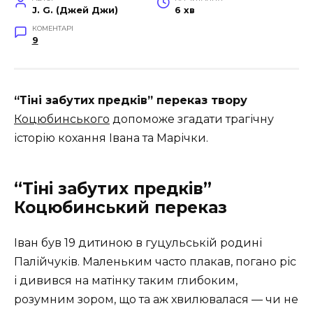
J. G. (Джей Джи)
6 хв
КОМЕНТАРІ
9
“Тіні забутих предків” переказ твору
Коцюбинського
допоможе згадати трагічну
історію кохання Івана та Марічки.
“Тіні забутих предків”
Коцюбинський переказ
Іван був 19 дитиною в гуцульській родині
Палійчуків. Маленьким часто плакав, погано ріс
і дивився на матінку таким глибоким,
розумним зором, що та аж хвилювалася — чи не