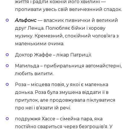
життя і радіти кожній його хвилині —
пропивати увесь свій величезнний спадок.
Альфонс
— власник пивнички й великий
друг Ленца. Полюбляє бійки і хорову
музику. Кремезний, спокійний чолов’яга з
маленькими очима.
Доктор Жаффе – лікар Патриції.
Матильда – прибиральниця автомайстерні,
любить випити.
Роза – місцева повія, у якої є маленька
донька. Роза була змушена віддати її в
притулок, але продовжувала піклуватися
про неї і в’язати їй речі.
подружжя Хассе – сімейна пара, яка
постійно свариться через безгрошів’я. У