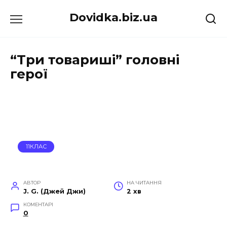
Перейти
Dovidka.biz.ua
до
вмісту
“Три товариші” головні
герої
11КЛАС
АВТОР
НА ЧИТАННЯ
J. G. (Джей Джи)
2 хв
КОМЕНТАРІ
0