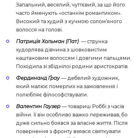
Запальний, веселий, чуттєвий, за що його
часто йменують «останнім романтиком».
Високий та худий з кучмою солом’яного
волосся на голові.
Патриція Хольман (Пат)
— струнка
худорлява дівчина з шовковистим
каштановим волоссям і довгими пальцями.
Походила зі збіднілої родини аристократів.
Фердинанд Ґрау
— дебелий художник,
який малює померлих на замовлення і
полюбляє філософствувати.
Валентин Гаузер
— товариш Роббі з часів
війни. Її він особливо важко переживав, бо
дуже сильно боявся за власне життя. Після
повернення з фронту взявся святкувати