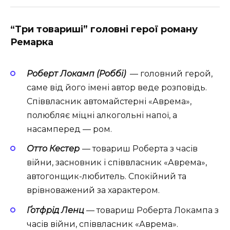
“Три товариші” головні герої роману
Ремарка
Роберт Локамп (Роббі)
— головний герой,
саме від його імені автор веде розповідь.
Співвласник автомайстерні «Аврема»,
полюбляє міцні алкогольні напої, а
насамперед — ром.
Отто Кестер
— товариш Роберта з часів
війни, засновник і співвласник «Аврема»,
автогонщик-любитель. Спокійний та
врівноважений за характером.
Ґотфрід Ленц
— товариш Роберта Локампа з
часів війни, співвласник «Аврема».