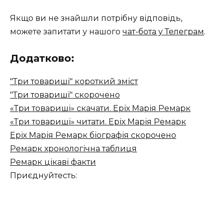
Якщо ви не знайшли потрібну відповідь,
можете запитати у нашого
чат-бота у Телеграм
.
Додатково:
"Три товариші" короткий зміст
"Три товариші" скорочено
«Три товариші» скачати. Еріх Марія Ремарк
«Три товариші» читати. Еріх Марія Ремарк
Еріх Марія Ремарк біографія скорочено
Ремарк хронологічна таблиця
Ремарк цікаві факти
Приєднуйтесть: