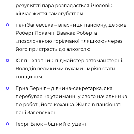
результаті пара розпадається і чоловік
кінчає життя самогубством.
пані Залевська – власниця пансіону, де жив
Роберт Локамп. Вважає Роберта
«позолоченою горілчаної пляшкою» через
його пристрасть до алкоголю.
Юпп – хлопчик-підмайстер автомайстерні.
Володів великими вухами і мріяв стати
гонщиком.
Ерна Берніг – дівчина-секретарка, яка
перебуває на утриманні у свого начальника
по роботі, його коханка. Живе в пансіонаті
пані Залевської.
Георг Блок – бідний студент.