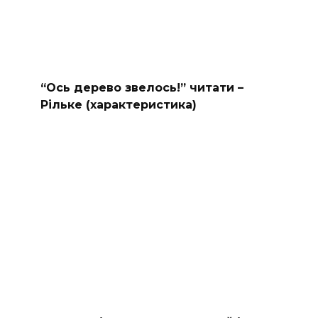
“Ось дерево звелось!” читати –
Рільке (характеристика)