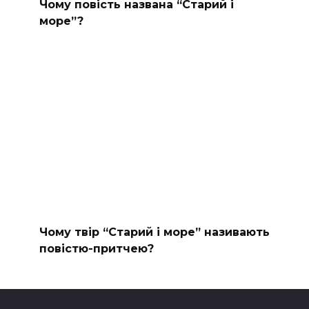
Чому повість названа “Старий і
море”?
Чому твір “Старий і море” називають
повістю-притчею?