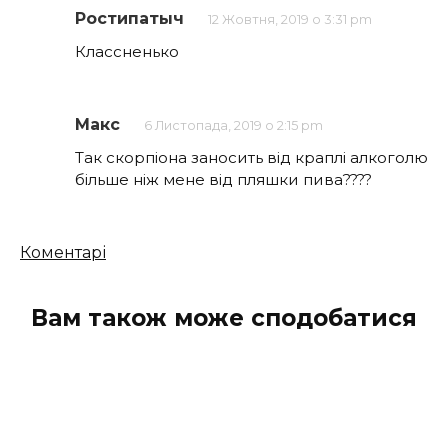
Ростипатыч
12 Жовтня, 2019 о 3:31 pm
Классненько
Макс
6 Листопада, 2019 о 2:15 pm
Так скорпіона заносить від краплі алкоголю
більше ніж мене від пляшки пива????
Кількість
Коментарі
коментарів
Вам також може сподобатися