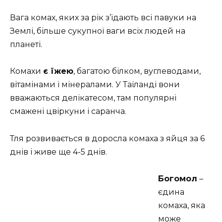
Вага комах, яких за рік з’їдають всі павуки на
Землі, більше сукупної ваги всіх людей на
планеті.
Комахи
є їжею
, багатою білком, вуглеводами,
вітамінами і мінералами. У Таїланді вони
вважаються делікатесом, там популярні
смажені цвіркуни і саранча.
Тля розвивається в доросла комаха з яйця за 6
днів і живе ще 4-5 днів.
Богомол
–
єдина
комаха, яка
може