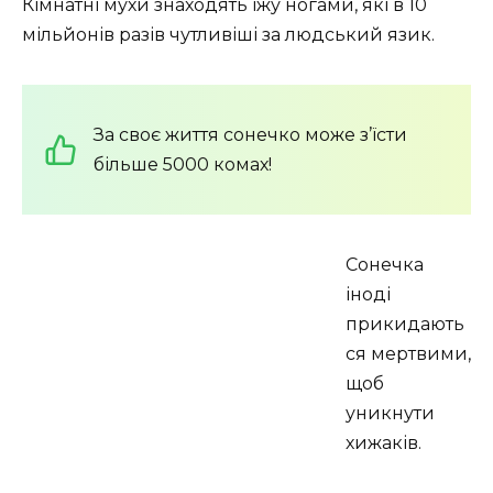
Кімнатні мухи знаходять їжу ногами, які в 10
мільйонів разів чутливіші за людський язик.
За своє життя сонечко може з’їсти
більше 5000 комах!
Сонечка
іноді
прикидають
ся мертвими,
щоб
уникнути
хижаків.