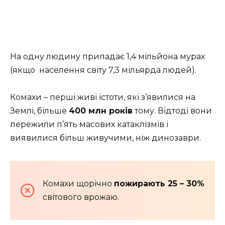
На одну людину припадає 1,4 мільйона мурах
(якщо населення світу 7,3 мільярда людей).
Комахи – перші живі істоти, які з’явилися на
Землі, більше
400 млн років
тому. Відтоді вони
пережили п’ять масових катаклізмів і
виявилися більш живучими, ніж динозаври.
Комахи щорічно
пожирають 25 – 30%
світового врожаю.