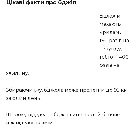
Цікаві факти про бджіл
Бджоли
махають
крилами
190 разів на
секунду,
тобто 11 400
разів на
хвилину.
Збираючи їжу, бджола може пролетіти до 95 км
за один день.
Щороку від укусів бджіл гине людей більше,
ніж від укусів змій.