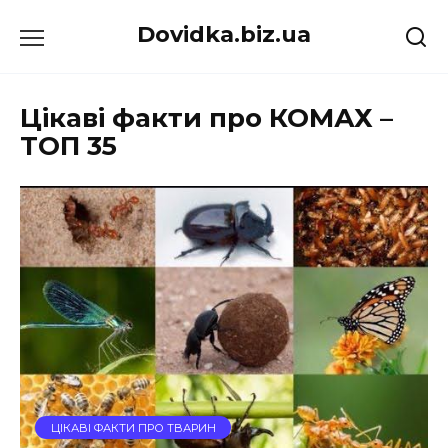
Перейти
Dovidka.biz.ua
до
вмісту
Цікаві факти про КОМАХ –
ТОП 35
ЦІКАВІ ФАКТИ ПРО ТВАРИН