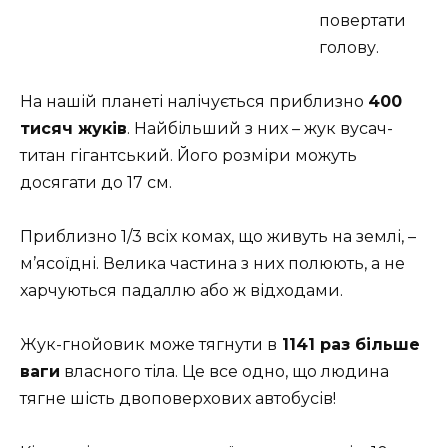
повертати
голову.
На нашій планеті налічується приблизно
400
тисяч жуків
. Найбільший з них – жук вусач-
титан гігантський. Його розміри можуть
досягати до 17 см.
Приблизно 1/3 всіх комах, що живуть на землі, –
м’ясоїдні. Велика частина з них полюють, а не
харчуються падаллю або ж відходами.
Жук-гнойовик може тягнути в
1141 раз більше
ваги
власного тіла. Це все одно, що людина
тягне шість двоповерхових автобусів!