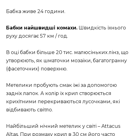
Бабка живе 24 години.
Бабки найшвидші комахи.
Швидкість їхнього
руху досягає 57 км / год.
В оці бабки більше 20 тис. малюсіньких лінз, що
утворюють, як шматочки мозаїки, багатогранну
(фасеточних) поверхню.
Метелики пробують смак їжі за допомогою
задніх лапок. А колір їх крил створюється
крихітними перекриваються лусочками, які
відбивають світло.
Найбільший нічний метелик у світі – Attacus
Altas. При розмаху крил в 30 см його часто