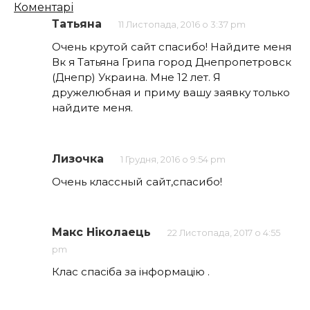
Кількість
Коментарі
коментарів
Татьяна
11 Листопада, 2016 о 3:37 pm
Очень крутой сайт спасибо! Найдите меня
Вк я Татьяна Грипа город Днепропетровск
(Днепр) Украина. Мне 12 лет. Я
дружелюбная и приму вашу заявку только
найдите меня.
Лизочка
1 Грудня, 2016 о 9:54 pm
Очень классный сайт,спасибо!
Макс Ніколаець
22 Листопада, 2017 о 4:55
pm
Клас спасіба за інформацію .