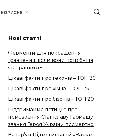
КОРИСНЕ
Нові статті
Ферменти для покращення
травлення: коли вони потрібні та
як працюють
Цікаві факти про геконів – ТОП 20
Цікаві факти про хімію – ТОП 25
Цікаві факти про бізонів – ТОП 20
Підтримаймо петицію про
присвоєння Станіславу Гармашу
звання Героя України посмертно
Валер’ян Підмогильний «Важке