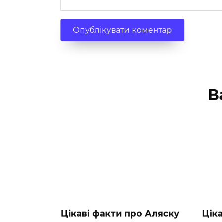
В
Цікаві факти про Аляску
Цік