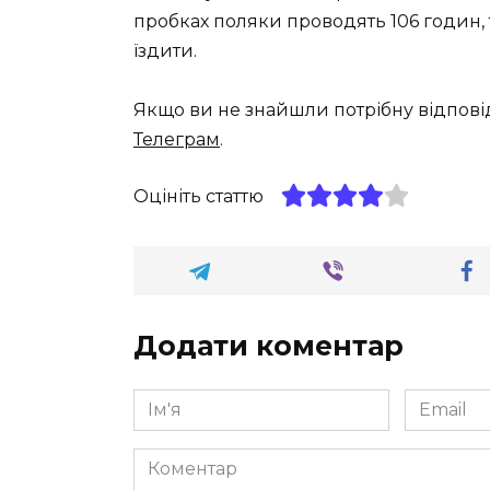
пробках поляки проводять 106 годин, 
їздити.
Якщо ви не знайшли потрібну відпові
Телеграм
.
Оцініть статтю
Додати коментар
Ім'я
Email
*
*
Коментар