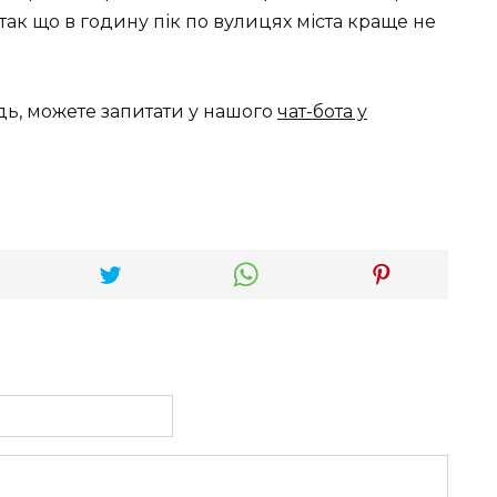
так що в годину пік по вулицях міста краще не
дь, можете запитати у нашого
чат-бота у