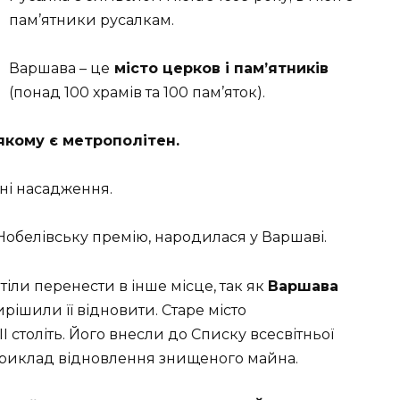
пам’ятники русалкам.
Варшава – це
місто церков і пам’ятників
(понад 100 храмів та 100 пам’яток).
якому є метрополітен.
ні насадження.
 Нобелівську премію, народилася у Варшаві.
тіли перенести в інше місце, так як
Варшава
рішили її відновити. Старе місто
I століть. Його внесли до Списку всесвітньої
иклад відновлення знищеного майна.