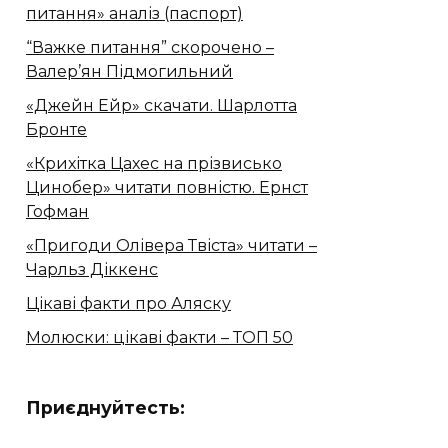
питання» аналіз (паспорт)
“Важке питання” скорочено –
Валер’ян Підмогильний
«Джейн Ейр» скачати. Шарлотта
Бронте
«Крихітка Цахес на прізвисько
Цинобер» читати повністю. Ернст
Гофман
«Пригоди Олівера Твіста» читати –
Чарльз Діккенс
Цікаві факти про Аляску
Молюски: цікаві факти – ТОП 50
Приєднуйтесть: