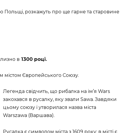
ю Польщі, розкажуть про ще гарне та старовине
близно в
1300 році.
им містом Європейського Союзу.
Легенда свідчить, що рибалка на ім’я Wars
закохався в русалку, яку звали Sawa. Завдяки
цьому союзу і утворилася назва міста
Warszawa (Варшава).
Русалка є символом міста з 1609 року; в місті є