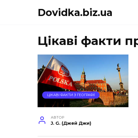
Перейти
Dovidka.biz.ua
до
вмісту
Цікаві факти 
ЦІКАВІ ФАКТИ З ГЕОГРАФІЇ
АВТОР
J. G. (Джей Джи)