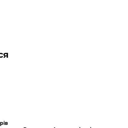
ся
рів