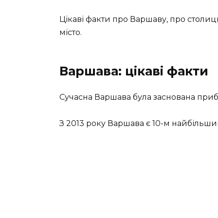
Цікаві факти про Варшаву, про столиц
місто.
Варшава: цікаві факти
Сучасна Варшава була заснована при
З 2013 року Варшава є 10-м найбільш