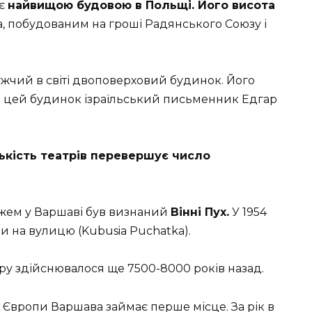
 є
найвищою будовою в Польщі. Його висота
а, побудованим на гроші Радянського Союзу і
жчий в світі двоповерховий будинок. Його
ив цей будинок ізраїльський письменник Едгар
лькість театрів перевершує число
ем у Варшаві був визнаний
Вінні Пух.
У 1954
и на вулицю (Kubusia Puchatka).
у здійснювалося ще 7500-8000 років назад.
 Європи Варшава займає перше місце. За рік в