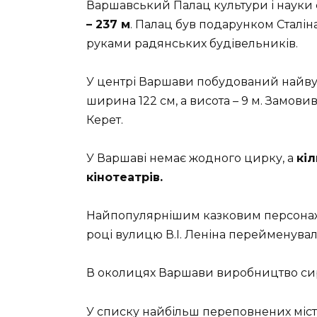
Варшавський Палац культури і науки
– 237 м
. Палац був подарунком Сталін
руками радянських будівельників.
У центрі Варшави побудований найву
ширина 122 см, а висота – 9 м. Замов
Керет.
У Варшаві немає жодного цирку, а
кі
кінотеатрів.
Найпопулярнішим казковим персонаж
році вулицю В.І. Леніна перейменувал
В околицях Варшави виробництво сир
У списку найбільш переповнених міст