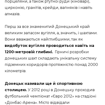
порцеляни, а також ртутної руди (кіноварі),
цирконію, гранітів, крейди, вапняків і навіть
алмазів.
Перш за все знаменитий Донецький край
великим запасом вугілля, а, значить, і шахтами.
Вони вважаються найглибшими, так як
видобуток вугілля проводиться навіть на
1200-метровій глибині.
Гірничі розробки
донецьких шахт складають унікальну систему
підземних коридорів протяжністю понад 2000
кілометрів.
Донецьк називали ще й спортивною
столицею.
У 2012 році в Донецьку проходив
футбольний чемпіонат «Євро 2012» на стадіоні
«Донбас-Арена». Місто відвідали