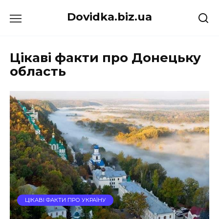
Перейти
Dovidka.biz.ua
до
вмісту
Цікаві факти про Донецьку
область
ЦІКАВІ ФАКТИ ПРО УКРАЇНУ