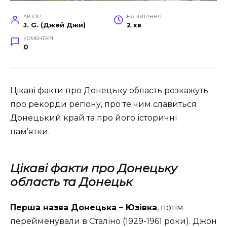
АВТОР
НА ЧИТАННЯ
J. G. (Джей Джи)
2 хв
КОМЕНТАРІ
0
Цікаві факти про Донецьку область розкажуть
про рекорди регіону, про те чим славиться
Донецький край та про його історичні
пам’ятки.
Цікаві факти про Донецьку
область та Донецьк
Перша назва Донецька – Юзівка
, потім
перейменували в Сталіно (1929-1961 роки). Джон