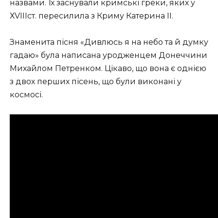
назвами.
Їх заснували кримські греки, яких у
ХVІІІст. пересилила з Криму Катерина ІІ.
Знаменита пісня «Дивлюсь я на небо та й думку
гадаю» була написана уродженцем Донеччини
Михайлом Петренком. Цікаво, що вона є однією
з двох перших пісень, що були виконані у
космосі.