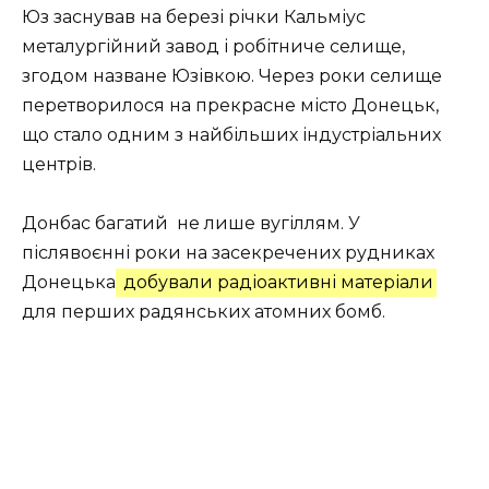
Юз заснував на березі річки Кальміус
металургійний завод і робітниче селище,
згодом назване Юзівкою. Через роки селище
перетворилося на прекрасне місто Донецьк,
що стало одним з найбільших індустріальних
центрів.
Донбас багатий не лише вугіллям. У
післявоєнні роки на засекречених рудниках
Донецька
добували радіоактивні матеріали
для перших радянських атомних бомб.