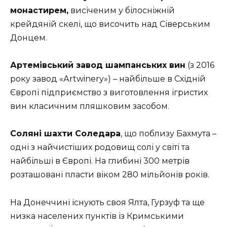
монастирем,
висіченим у білосніжній
крейдяній скелі, що височить над Сіверським
Донцем.
Артемівський завод шампанських вин
(з 2016
року завод «Аrtwinery») – найбільше в Східній
Європі підприємство з виготовлення ігристих
вин класичним пляшковим засобом.
Соляні шахти Соледара
, що поблизу Бахмута –
одні з найчистіших родовищ солі у світі та
найбільші в Європі. На глибині 300 метрів
розташовані пласти віком 280 мільйонів років.
На Донеччині існують своя Ялта, Гурзуф та ще
низка населених пунктів із Кримськими