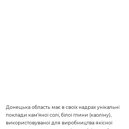
Донецька область має в своїх надрах унікальні
поклади кам’яної солі, білої глини (каоліну),
використовуваної для виробництва якісної