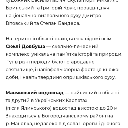
художник Василь Касіян, скульптори Михайло
Бринський та Григорій Крук, провідні діячі
національно-визвольного руху Дмитро
Вітовський та Степан Бандера.
На території області знаходяться відомі всім
Скелі Довбуша
— скельно-печерний
комплекс, унікальна пам’ятка історії та природи.
Тут в різні періоди було і стародавнє
святилище, і напівфольклорна фортеця княжої
доби, і навіть твердиня опришківського руху.
Манявський водоспад
— найвищий в області
та другий в Українських Карпатах
(після Ялинського) водоспад висотою до 20 м.
Знаходиться в Богородчанському районі на
р. Манявка, недалеко від села Пороги і діючого