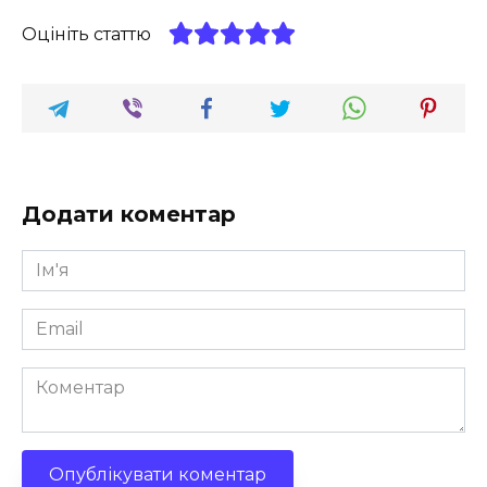
Оцініть статтю
Додати коментар
Ім'я
*
Email
*
Коментар