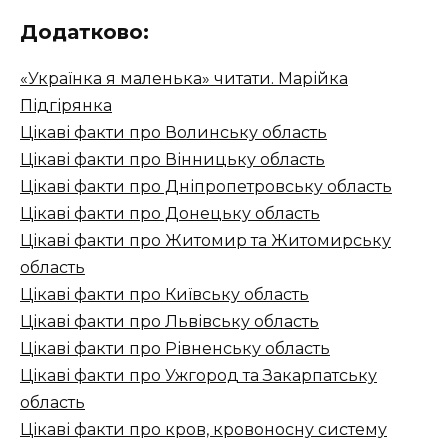
Додатково:
«Українка я маленька» читати. Марійка
Підгірянка
Цікаві факти про Волинську область
Цікаві факти про Вінницьку область
Цікаві факти про Дніпропетровську область
Цікаві факти про Донецьку область
Цікаві факти про Житомир та Житомирську
область
Цікаві факти про Київську область
Цікаві факти про Львівську область
Цікаві факти про Рівненську область
Цікаві факти про Ужгород та Закарпатську
область
Цікаві факти про кров, кровоносну систему