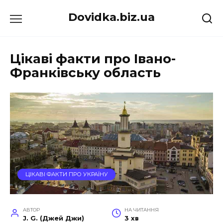
Перейти
Dovidka.biz.ua
до
вмісту
Цікаві факти про Івано-
Франківську область
ЦІКАВІ ФАКТИ ПРО УКРАЇНУ
АВТОР
НА ЧИТАННЯ
J. G. (Джей Джи)
3 хв