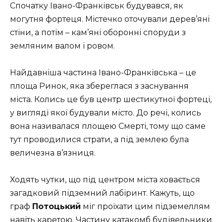
Спочатку Івано-Франківськ будувався, як
могутня фортеця. Містечко оточували дерев’яні
стіни, а потім – кам’яні оборонні споруди з
земляним валом і ровом.
Найдавніша частина Івано-Франківська – це
площа Ринок, яка збереглася з заснування
міста. Колись це був центр шестикутної фортеці,
у вигляді якої будували місто. До речі, колись
вона називалася площею Смерті, тому що саме
тут проводилися страти, а під землею була
величезна в’язниця.
Ходять чутки, що під центром міста ховається
загадковий підземний лабіринт. Кажуть, що
граф
Потоцький
міг проїхати цим підземеллям
навіть каретою. Частину катакомб будівельники