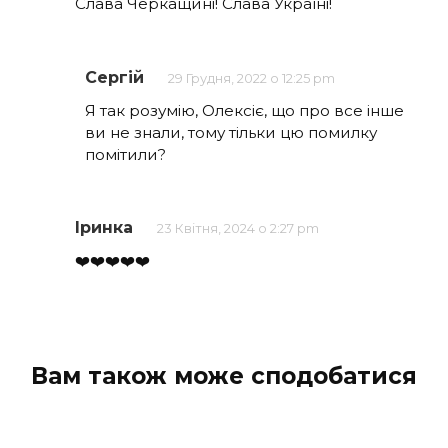
Слава Черкащині! Слава Україні!
Сергій
29 Грудня, 2022 о 12:25 pm
Я так розумію, Олексіє, що про все інше
ви не знали, тому тільки цю помилку
помітили?
Іринка
23 Квітня, 2024 о 2:27 pm
❤️❤️❤️❤️❤️
Вам також може сподобатися