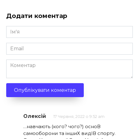
Додати коментар
Ім'я
*
Email
*
Коментар
Олексій
17 Червня, 2022 о 9:52 am
…навчають (кого? чого?) осноВ
самооборони та іншиХ видІВ спорту.