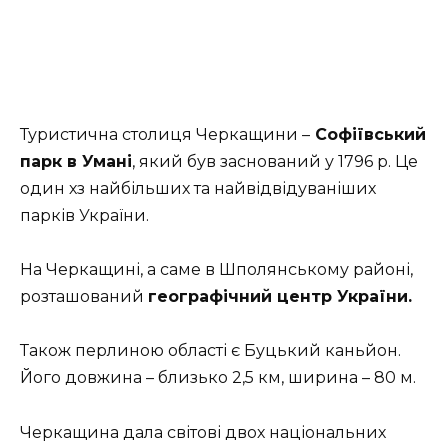
Туристична столиця Черкащини –
Софіївський
парк в Умані
, який був заснований у 1796 р. Це
один хз найбільших та найвідвідуваніших
парків України.
На Черкащині, а саме в Шполянському районі,
розташований
географічний центр України.
Також перлиною області є Буцький каньйон.
Його д
овжина – близько 2,5 км, ширина – 80 м.
Черкащина дала світові двох національних