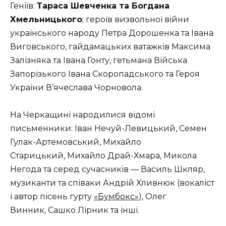
Геніїв:
Тараса Шевченка та Богдана
Хмельницького
; героїв визвольної війни
українського народу Петра Дорошенка та Івана
Виговського, гайдамацьких ватажків Максима
Залізняка та Івана Гонту, гетьмана Війська
Запорізького Івана Скоропадського та Героя
України В’ячеслава Чорновола.
На Черкащині народилися відомі
письменники: Іван Нечуй-Левицький, Семен
Гулак-Артемовський, Михайло
Старицький, Михайло Драй-Хмара, Микола
Негода та серед сучасників — Василь Шкляр,
музиканти та співаки Андрій Хливнюк (вокаліст
і автор пісень гурту
«Бумбокс»
), Олег
Винник, Сашко Лірник та інші.