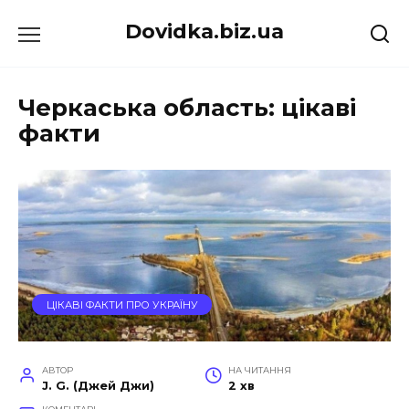
Перейти
Dovidka.biz.ua
до
вмісту
Черкаська область: цікаві
факти
ЦІКАВІ ФАКТИ ПРО УКРАЇНУ
АВТОР
НА ЧИТАННЯ
J. G. (Джей Джи)
2 хв