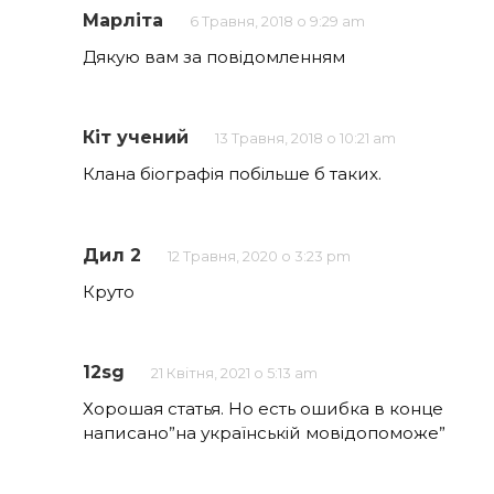
Марліта
6 Травня, 2018 о 9:29 am
Дякую вам за повідомленням
Кіт учений
13 Травня, 2018 о 10:21 am
Клана біографія побільше б таких.
Дил 2
12 Травня, 2020 о 3:23 pm
Круто
12sg
21 Квітня, 2021 о 5:13 am
Хорошая статья. Но есть ошибка в конце
написано”на українській мовідопоможе”