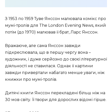
З 1953 по 1959 Туве Янссон малювала комікс про
мумі-тролів для The London Evening News, який
потім (до 1970) малював її брат, Ларс Янссон.
Вражаюче, але сама Янссон завжди
підкреслювала, що в першу чергу вона –
художник, і дуже серйозно до своєї літературної
діяльності не ставилася. Однак її картини
завжди привертали набагато менше уваги, ніж
книжки про мумі-тролів.
Дитячі книги Янссон перекладені більш ніж на
30 мов світу. Її твори для дорослих відомі гірше.