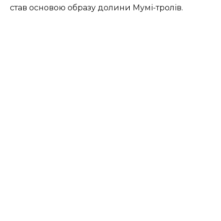
став основою образу долини Мумі-тролів.