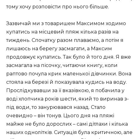
тому хочу розповісти про нього більше.
Зазвичай ми з товаришем Максимом ходимо
купатись на місцевий пляж кілька разів на
тиждень. Спочатку разом плаваємо, а потім я
лишаюсь на берегу засмагати, а Максим
продовжує купатись. Так було й того дня. Я вже
засмагала на пісочку, читаючи книгу, коли
раптово почула крик маленької дівчинки. Вона
стояла на березі й показувала кудись на воду.
Прослідкувавши за її вказівкою, я побачила у
воді хлопчика років шести, який то виринав з-
під води, то занурювався назад. Стало
очевидно – він тонув. Цього дня на пляжі
майже не було дорослих – самі дітлахи і кілька
наших однолітків. Ситуація була критичною, але