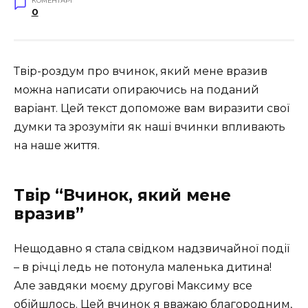
КОМЕНТАРІ
0
Твір-роздум про вчинок, який мене вразив
можна написати опираючись на поданий
варіант. Цей текст допоможе вам виразити свої
думки та зрозуміти як наші вчинки впливають
на наше життя.
Твір “Вчинок, який мене
вразив”
Нещодавно я стала свідком надзвичайної події
– в річці ледь не потонула маленька дитина!
Але завдяки моєму другові Максиму все
обійшлось. Цей вчинок я вважаю благородним,