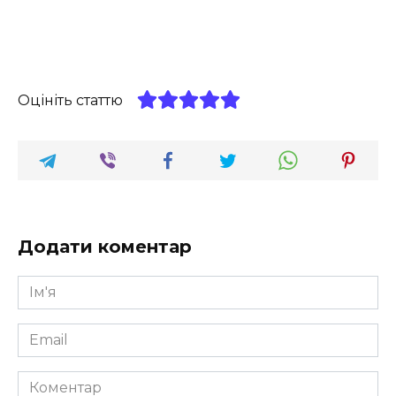
Оцініть статтю
Додати коментар
Ім'я
*
Email
*
Коментар