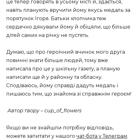
це тепер говорять в усьому місті й, здається,
навіть планують вручити йому якусь медаль за
порятунок Ігоря. Батьки хлопчика теж
сердечно дякували йому й обіцяли, що більше
дітей самих на річку не пустять.
Думаю, що про героїчний вчинок мого друга
повинні знати більше людей, тому вже
написала про це у шкільну газету, а планую
написати ще й у районну та обласну.
Сподіваюсь, йому справді дадуть медаль і
пишаюсь тим, що знайома зі справжнім героєм!
Автор твору –
cup_of_flowers
Якщо ви не знайшли потрібну відповідь,
можете запитати у нашого
чат-бота у Телеграм
.