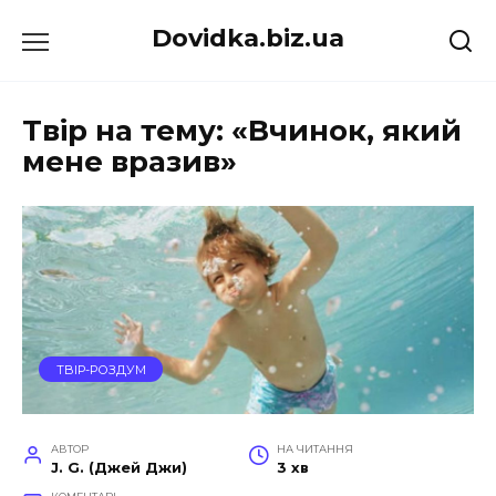
Перейти
Dovidka.biz.ua
до
вмісту
Твір на тему: «Вчинок, який
мене вразив»
ТВІР-РОЗДУМ
АВТОР
НА ЧИТАННЯ
J. G. (Джей Джи)
3 хв