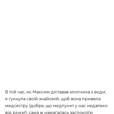
В той час, як Максим діставав хлопчика з води,
я гукнула своїй знайомій, щоб вона привела
медсестру (добре, що медпункт у нас недалеко
від річки!), сама ж намагалась заспокоїти