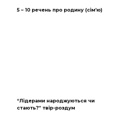
5 – 10 речень про родину (сімʼю)
“Лідерами народжуються чи
стають?” твір-роздум