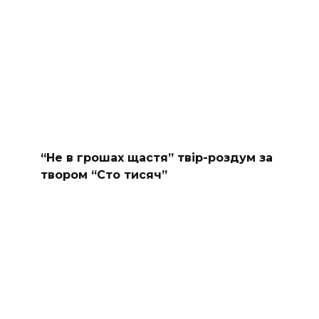
“Не в грошах щастя” твір-роздум за
твором “Сто тисяч”