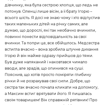
дівчинку, яка була сестрою хлопця, що ледь не
потонув. Оленці лише вісім, а її брату Ігорю –
всього шість. Я досі не знаю чому і хто відпустив
таких маленьких дітей на річку самих, але
думаю, що дорослі, які так необачно вчинили,
повинні понести відповідальність за свої
вчинки. Та попри це, все обійшлось. Медсестра
встигла вчасно – вона зробила штучне дихання
Ігорю й він майже одразу прийшов до тями.
Був дуже наляканий і наковтався чимало
вводи, але зрадів, що опинився на суші.
Пояснив, що хотів просто поміряти глибину
річки й не розрахував свої сили. Добре, що
сестра так вчасно почала кликати на допомогу,
а Максим встиг врятувати його. Я пишалась
своїм товаришем! Він справжній рятівник! Про