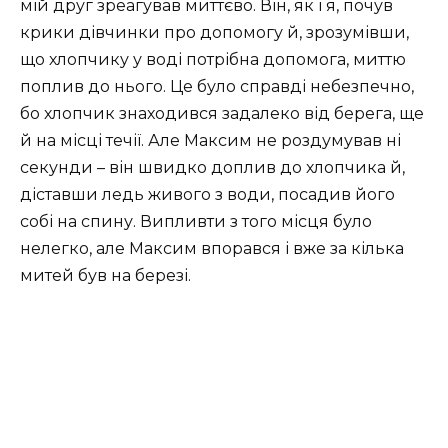
мій друг зреагував миттєво. Він, як і я, почув
крики дівчинки про допомогу й, зрозумівши,
що хлопчику у воді потрібна допомога, миттю
поплив до нього. Це було справді небезпечно,
бо хлопчик знаходився задалеко від берега, ще
й на місці течії. Але Максим не роздумував ні
секунди – він швидко доплив до хлопчика й,
діставши ледь живого з води, посадив його
собі на спину. Випливти з того місця було
нелегко, але Максим впорався і вже за кілька
митей був на березі.