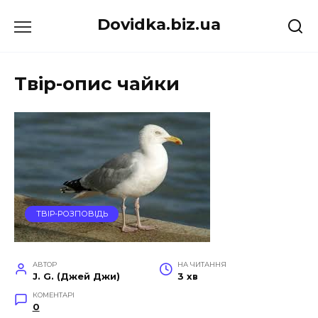
Перейти
Dovidka.biz.ua
до
вмісту
Твір-опис чайки
ТВІР-РОЗПОВІДЬ
АВТОР
НА ЧИТАННЯ
J. G. (Джей Джи)
3 хв
КОМЕНТАРІ
0