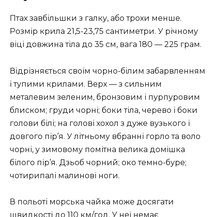
Птах завбільшки з галку, або трохи менше.
Розмір крила 21,5-23,75 сантиметри. У річному
віці довжина тіла до 35 см, вага 180 — 225 грам.
Відрізняється своїм чорно-білим забарвленням
і тупими крилами. Верх — з сильним
металевим зеленим, бронзовим і пурпуровим
блиском; груди чорні; боки тіла, черево і боки
голови білі; на голові хохол з дуже вузького і
довгого пір’я. У літньому вбранні горло та воло
чорні, у зимовому помітна велика домішка
білого пір’я. Дзьоб чорний; око темно-буре;
чотирипалі малинові ноги.
В польоті морська чайка може досягати
швидкості до 110 км/год. У неї немає