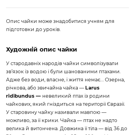
Опис чайки може знадобитися учням для
підготовки до уроків.
Художній опис чайки
У стародавніх народів чайки символізували
зв’язок із во­дою і були шанованими птахами.
Адже без води, власне, і життя немає… Озерна,
річкова, або звичайна чайка —
Larus
ridibundus
—
невеликий птах із родини
чайкових, який гніздиться на терито­рії Євразії.
У старовину чайку називали мавпою —
можливо, за її крики. Чайка — птах не надто
велика й витончена. Довжина її тіла — від 36 до