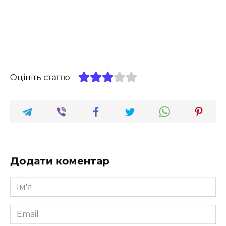
Оцініть статтю
Додати коментар
Ім'я
*
Email
*