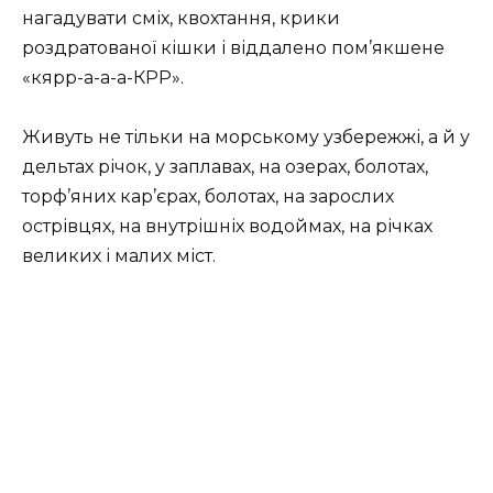
нагадувати сміх, квохтання, крики
роздратованої кішки і віддалено пом’якшене
«кярр-а-а-а-КРР».
Живуть не тільки на морському узбережжі, а й у
дельтах річок, у заплавах, на озерах, болотах,
торф’яних кар’єрах, болотах, на за­рослих
острівцях, на внутрішніх водоймах, на річках
великих і малих міст.