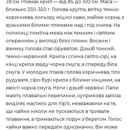
39 см. Розмах крил — від 85 до 100 см. Маса —
близько 250-350 г. Голова кругла, влітку темно-
коричнева, ко­льору міцної кави, майже чорна, з
вузькими білими плямами над і під очима. На
потилиці помітна межа між темним і світлим
опе­ренням у вигляді білої плями. Восени і
взимку голова стає сіру­ватою. Дзьоб тонкий,
темно-червоний. Крила і спина світло-сірі, на
кінці крила ззаду чорна смуга, а спереду біла
смуга. У молодих птахів голова коричнева, тіло
рудувате, сіро-бурі крила з білими кінцями, на
хвості чорна смуга. Ноги і дзьоб червоні. Лапи
ма­ють плавальні перетинки, куприкова залоза
виділяє мастило для пір’я, незважаючи на те,
що чайки ніколи не пускаються в три­вале
плавання, а тримаються поруч з берегом. Голос
чайки важ­ко передати однозначно. Він може