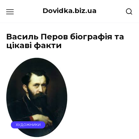
Перейти
Dovidka.biz.ua
до
вмісту
Василь Перов біографія та
цікаві факти
ХУДОЖНИКИ