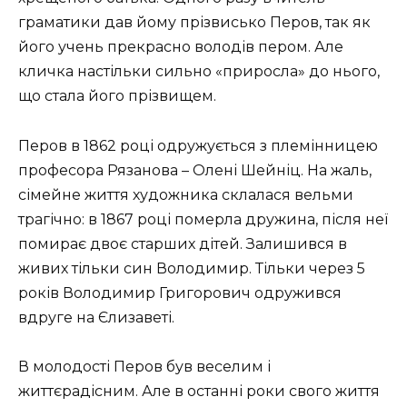
граматики дав йому прізвисько Перов, так як
його учень прекрасно володів пером. Але
кличка настільки сильно «приросла» до нього,
що стала його прізвищем.
Перов в 1862 році одружується з племінницею
професора Рязанова – Олені Шейніц. На жаль,
сімейне життя художника склалася вельми
трагічно: в 1867 році померла дружина, після неї
помирає двоє старших дітей. Залишився в
живих тільки син Володимир. Тільки через 5
років Володимир Григорович одружився
вдруге на Єлизаветі.
В молодості Перов був веселим і
життєрадісним. Але в останні роки свого життя