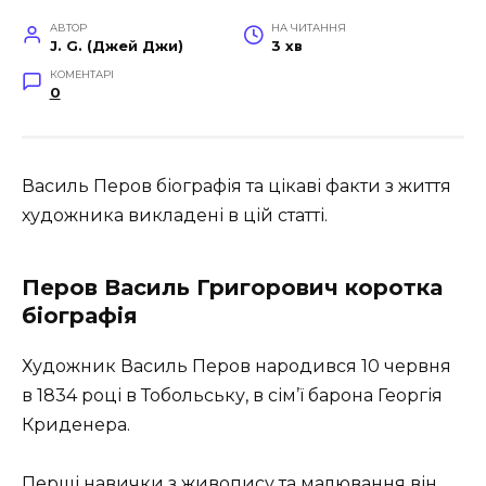
АВТОР
НА ЧИТАННЯ
J. G. (Джей Джи)
3 хв
КОМЕНТАРІ
0
Василь Перов біографія та цікаві факти з життя
художника викладені в цій статті.
Перов Василь Григорович коротка
біографія
Художник Василь Перов народився 10 червня
в 1834 році в Тобольську, в сім’ї барона Георгія
Криденера.
Перші навички з живопису та малювання він