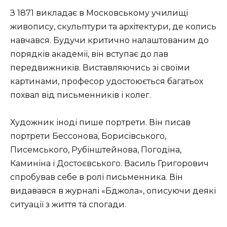
З 1871 викладає в Московському училищі
живопису, скульптури та архітектури, де колись
навчався. Будучи критично налаштованим до
порядків академії, він вступає до лав
передвижників. Виставляючись зі своїми
картинами, професор удостоюється багатьох
похвал від письменників і колег.
Художник іноді пише портрети. Він писав
портрети Бессонова, Борисівського,
Писемського, Рубінштейнова, Погодіна,
Каминіна і Достоєвського. Василь Григорович
спробував себе в ролі письменника. Він
видавався в журналі «Бджола», описуючи деякі
ситуації з життя та спогади.