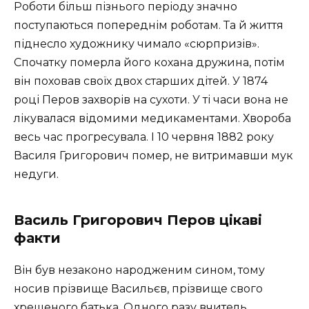
Роботи більш пізнього періоду значно
поступаються попереднім роботам. Та й життя
піднесло художнику чимало «сюрпризів».
Спочатку померла його кохана дружина, потім
він поховав своїх двох старших дітей. У 1874
році Перов захворів на сухоти. У ті часи вона не
лікувалася відомими медикаментами. Хвороба
весь час прогресувала. І 10 червня 1882 року
Василя Григорович помер, не витримавши мук
недуги.
Василь Григорович Перов цікаві
факти
Він був незаконо народженим сином, тому
носив прізвище Васильєв, прізвище свого
хрещеного батька. Одного разу вчитель