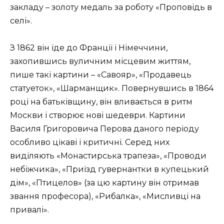
закладу – золоту медаль за роботу «Проповідь в
селі».
З 1862 він їде до Франції і Німеччини,
захопившись вуличним місцевим життям,
пише такі картини – «Савояр», «Продавець
статуеток», «Шарманщик». Повернувшись в 1864
році на батьківщину, він вливається в ритм
Москви і створює нові шедеври. Картини
Василя Григоровича Перова даного періоду
особливо цікаві і критичні. Серед них
виділяють «Монастирська трапеза», «Проводи
небіжчика», «Приїзд гувернантки в купецький
дім», «Птицелов» (за цю картину він отримав
звання професора), «Рибалка», «Мисливці на
привалі».