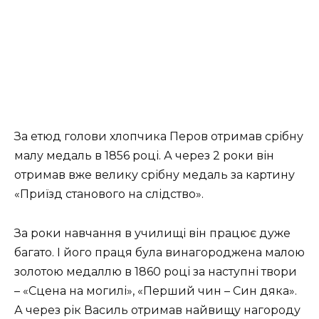
За етюд голови хлопчика Перов отримав срібну
малу медаль в 1856 році. А через 2 роки він
отримав вже велику срібну медаль за картину
«Приїзд станового на слідство».
За роки навчання в училищі він працює дуже
багато. І його праця була винагороджена малою
золотою медаллю в 1860 році за наступні твори
– «Сцена на могилі», «Перший чин – Син дяка».
А через рік Василь отримав найвищу нагороду