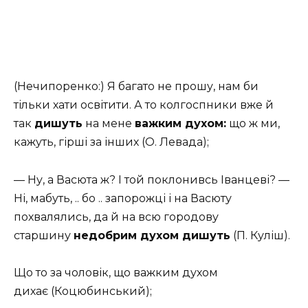
(Нечипоренко:) Я багато не прошу, нам би
тільки хати освітити. А то колгоспники вже й
так
дишуть
на мене
важким духом:
що ж ми,
кажуть, гірші за інших (О. Левада);
— Ну, а Васюта ж? І той поклонивсь Іванцеві? —
Ні, мабуть, .. бо .. запорожці і на Васюту
похвалялись, да й на всю городову
старшину
недобрим духом дишуть
(П. Куліш).
Що то за чоловік, що важким духом
дихає (Коцюбинський);