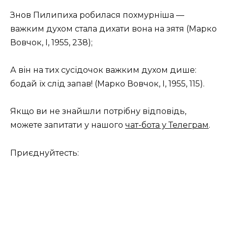
Знов Пилипиха робилася похмурніша —
важким духом стала дихати вона на зятя (Марко
Вовчок, I, 1955, 238);
А він на тих сусідочок важким духом дише:
бодай їх слід запав! (Марко Вовчок, I, 1955, 115).
Якщо ви не знайшли потрібну відповідь,
можете запитати у нашого
чат-бота у Телеграм
.
Приєднуйтесть: