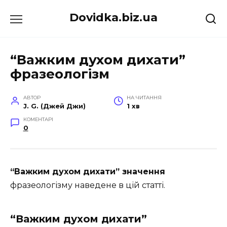
Перейти
Dovidka.biz.ua
до
вмісту
“Важким духом дихати”
фразеологізм
АВТОР
НА ЧИТАННЯ
J. G. (Джей Джи)
1 хв
КОМЕНТАРІ
0
“Важким духом дихати” значення
фразеологізму наведене в цій статті.
“Важким духом дихати”