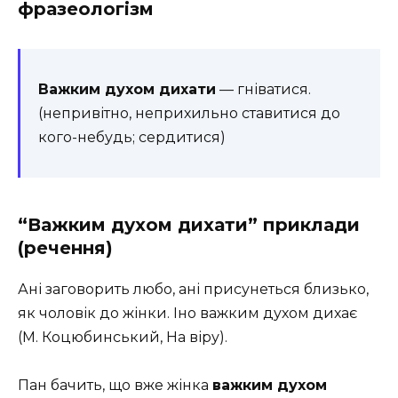
фразеологізм
Важким духом дихати
— гніватися.
(непривітно, неприхильно ставитися до
кого-небудь; сердитися)
“Важким духом дихати” приклади
(речення)
Ані заговорить любо, ані присунеться близько,
як чоловік до жінки. Іно важким духом дихає
(М. Коцюбинський, На віру).
Пан бачить, що вже жінка
важким духом