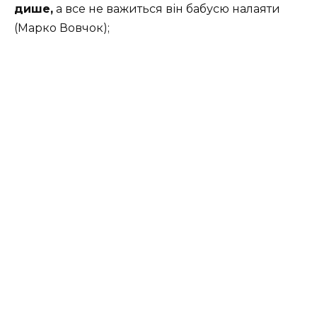
дише,
а все не важиться він бабусю налаяти
(Марко Вовчок);