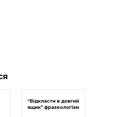
ся
“Відкласти в довгий
ящик” фразеологізм