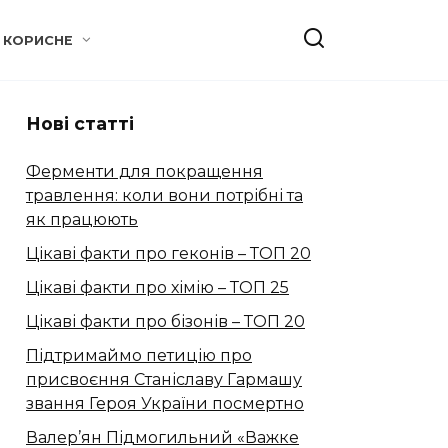
КОРИСНЕ
Нові статті
Ферменти для покращення
травлення: коли вони потрібні та
як працюють
Цікаві факти про геконів – ТОП 20
Цікаві факти про хімію – ТОП 25
Цікаві факти про бізонів – ТОП 20
Підтримаймо петицію про
присвоєння Станіславу Гармашу
звання Героя України посмертно
Валер’ян Підмогильний «Важке