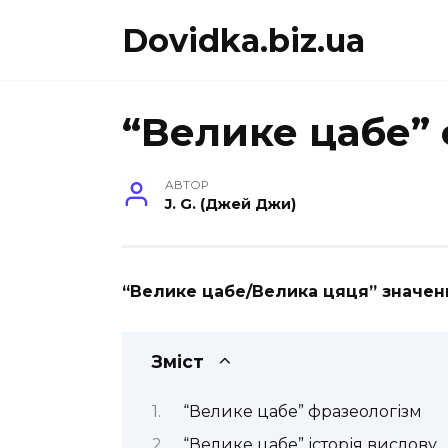
Перейти
Dovidka.biz.ua
до
вмісту
“Велике цабе”
АВТОР
J. G. (Джей Джи)
“Велике цабе/Велика цяця” значен
Зміст
“Велике цабе” фразеологізм
“Велике цабе” історія вислову