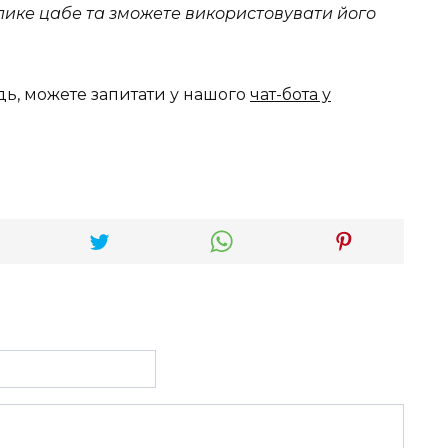
елике цабе та зможете використовувати його
дь, можете запитати у нашого
чат-бота у