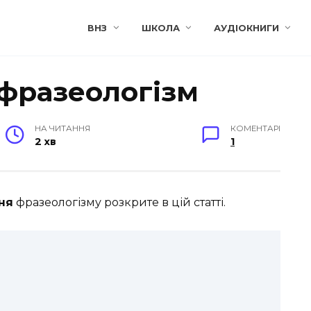
ВНЗ
ШКОЛА
АУДІОКНИГИ
 фразеологізм
НА ЧИТАННЯ
КОМЕНТАРІ
2 хв
1
ня
фразеологізму розкрите в цій статті.