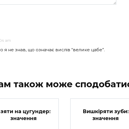
:04 am
го я не знав, що означає вислів “велике цабе”.
ам також може сподобати
зяти на цугундер:
Вишкіряти зуби:
значення
значення