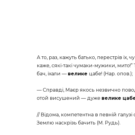
А то, раз, кажуть батько, перестрів їх,
каже, cякі-такі чумаки-мужики, мито!” 
бач, їхали —
велике
цабе! (Нар. опов.);
— Справді, Маєр якось незвично повод
отой висушений — дуже
велике цаб
// Відома, компетентна в певній галузі 
Землю наскрізь бачить (М. Рудь).