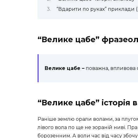
“Вдарити по руках” приклади 
“Велике цабе” фразеол
Велике цабе –
поважна, впливова 
“Велике цабе” історія 
Раніше землю орали волами, за плугом 
лівого вола по ще не зораній ниві. Пра
борозенним. А воли час від часу збочува