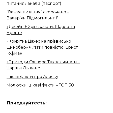
питання» аналіз (паспорт)
“Важке питання” скорочено –
Валер’ян Підмогильний
«Джейн Ейр» скачати. Шарлотта
Бронте
«Крихітка Цахес на прізвисько
Цинобер» читати повністю. Ернст
Гофман
«Пригоди Олівера Твіста» читати –
Чарльз Діккенс
Цікаві факти про Аляску
Молюски: цікаві факти – ТОП 50
Приєднуйтесть: