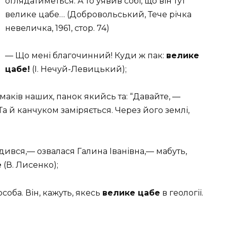
оглядатиметься. А то уявив собі, що він тут
велике цабе… (Добровольський, Тече річка
невеличка, 1961, стор. 74)
— Що мені благочинний! Куди ж пак:
велике
цабе!
(І. Нечуй-Левицький);
 чумаків наших, панок якийсь та: “Давайте, —
Та й канчуком заміряється. Через його землі,
ився,— озвалася Галина Іванівна,— мабуть,
е
(В. Лисенко);
особа. Він, кажуть, якесь
велике цабе
в геології.