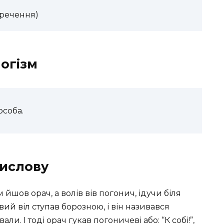
(речення)
огізм
особа.
вислову
йшов орач, а волів вів погонич, ідучи біля
вий віл ступав борозною, і він називався
ли. І тоді орач гукав погоничеві або: “К собі!”,