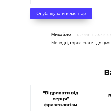
Михайло
12 Жовтня, 2023 о 10
Молодці, гарна стаття, до цьо
В
“Відривати від
В
серця”
фразеологізм