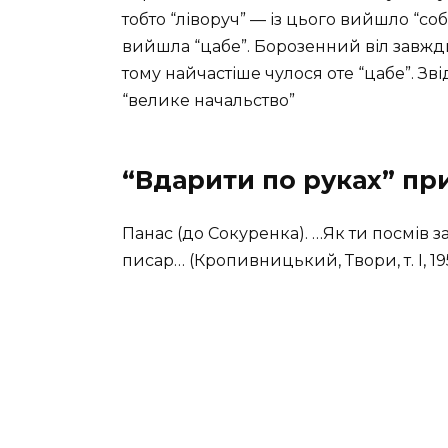
тобто “ліворуч” — із цього вийшло “соб”
вийшла “цабе”. Борозенний віл завжд
тому найчастіше чулося оте “цабе”. Зв
“велике начальство”
“Вдарити по руках” пр
Панас (до Сокуренка). …Як ти посмів 
писар… (Кропивницький, Твори, т. І, 1958