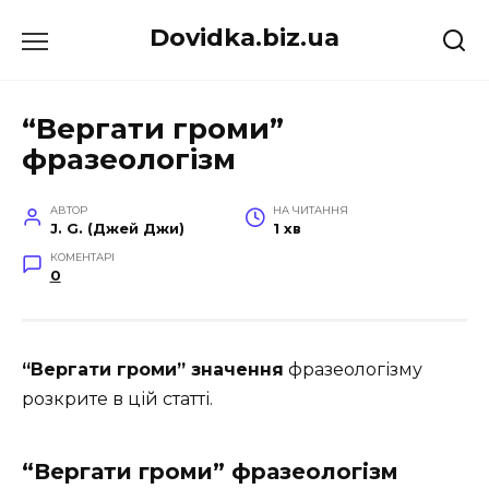
Перейти
Dovidka.biz.ua
до
вмісту
“Вергати громи”
фразеологізм
АВТОР
НА ЧИТАННЯ
J. G. (Джей Джи)
1 хв
КОМЕНТАРІ
0
“Вергати громи” значення
фразеологізму
розкрите в цій статті.
“Вергати громи” фразеологізм