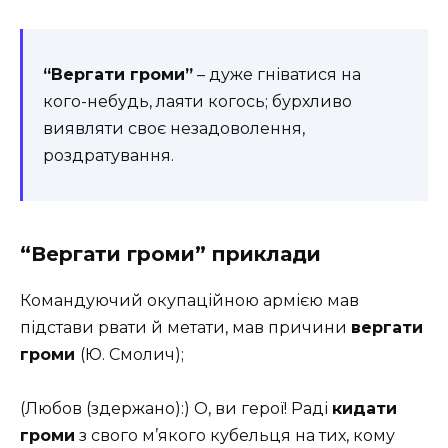
“Вергати громи”
– дуже гніватися на
кого-небудь, лаяти когось; бурхливо
виявляти своє незадоволення,
роздратування.
“Вергати громи” приклади
Командуючий окупаційною армією мав
підстави рвати й метати, мав причини
вергати
громи
(Ю. Смолич);
(Любов (здержано):) О, ви герої! Раді
кидати
громи
з свого м’якого кубельця на тих, кому