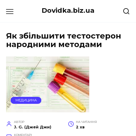
Перейти
Dovidka.biz.ua
до
вмісту
Як збільшити тестостерон
народними методами
МЕДИЦИНА
АВТОР
НА ЧИТАННЯ
J. G. (Джей Джи)
2 хв
КОМЕНТАРІ