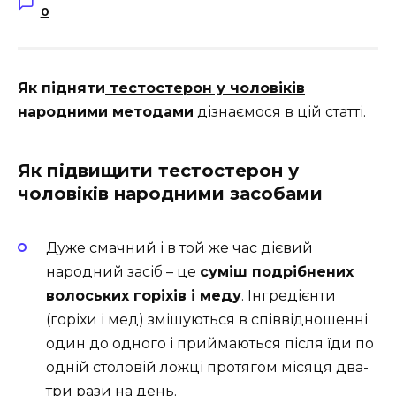
0
Як підняти
тестостерон у чоловіків
народними методами
дізнаємося в цій статті.
Як підвищити тестостерон у
чоловіків народними засобами
Дуже смачний і в той же час дієвий
народний засіб – це
суміш подрібнених
волоських горіхів і меду
. Інгредієнти
(горіхи і мед) змішуються в співвідношенні
один до одного і приймаються після їди по
одній столовій ложці протягом місяця два-
три рази на день.