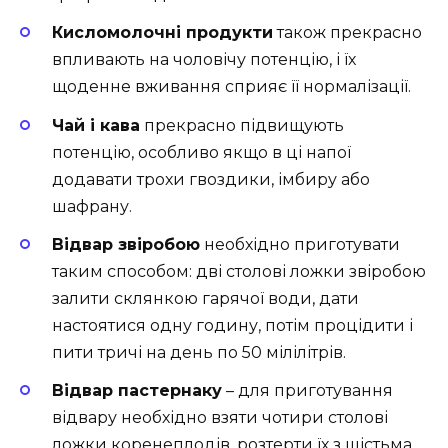
Кисломолочні продукти
також прекрасно
впливають на чоловічу потенцію, і їх
щоденне вживання сприяє її нормалізації.
Чай і кава
прекрасно підвищують
потенцію, особливо якщо в ці напої
додавати трохи гвоздики, імбиру або
шафрану.
Відвар звіробою
необхідно приготувати
таким способом: дві столові ложки звіробою
залити склянкою гарячої води, дати
настоятися одну годину, потім процідити і
пити тричі на день по 50 мілілітрів.
Відвар пастернаку
– для приготування
відвару необхідно взяти чотири столові
ложки коренеплодів, розтерти їх з шістьма