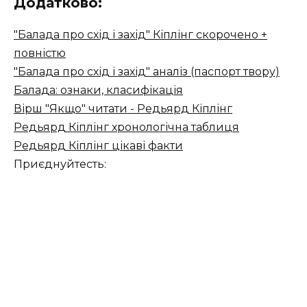
Додатково:
"Балада про схід і захід" Кіплінг скорочено +
повністю
"Балада про схід і захід" аналіз (паспорт твору)
Балада: ознаки, класифікація
Вірш "Якщо" читати - Редьярд Кіплінг
Редьярд Кіплінг хронологічна таблиця
Редьярд Кіплінг цікаві факти
Приєднуйтесть: