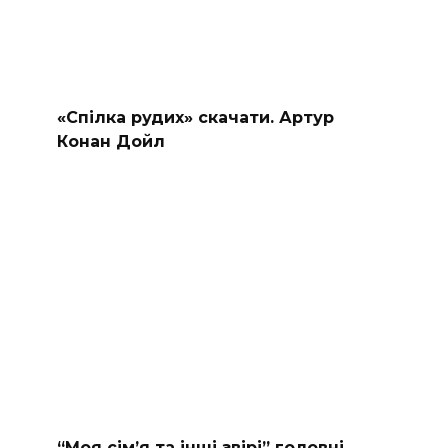
«Спілка рудих» скачати. Артур
Конан Дойл
“Моя сімʼя та інші звірі” головні