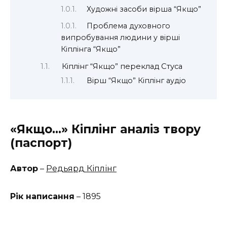
Художні засоби вірша “Якщо”
Проблема духовного
випробування людини у вірші
Кіплінга “Якщо”
Кіплінг “Якщо” переклад Стуса
Вірш “Якщо” Кіплінг аудіо
«Якщо…» Кіплінг аналіз твору
(паспорт)
Автор
–
Редьярд Кіплінг
Рік написання
– 1895