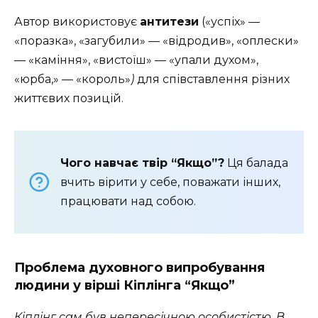
Автор використовує
антитези
(«успіх» —
«поразка», «загубили» — «відродив», «оплески»
— «каміння», «вистоїш» — «упали духом»,
«юрба,» — «король»
)
для співставлення різних
життєвих позицій.
Чого навчає твір “Якщо”?
Ця балада
вчить вірити у себе, поважати інших,
працювати над собою.
Проблема духовного випробування
людини у вірші Кіплінга “Якщо”
Кіплінг сам був непересічною особистістю. В