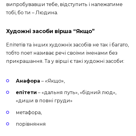
випробувавши тебе, відступить і належатиме
тобі, бо ти – Людина.
Художні засоби вірша “Якщо”
Епітетів та інших художніх засобів не так і багато,
тобто поет називає речі своїми іменами без
прикрашання. Та у вірші є такі художні засоби:
Анафора
–
«Якщо»
,
епітети
– «дальня путь», «бідний люд»,
«диши в повні груди»
метафора,
порівняння