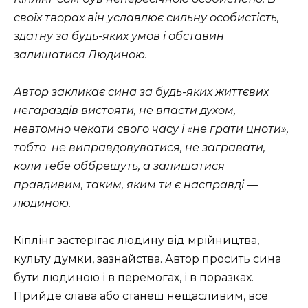
своїх творах він уславлює сильну особистість,
здатну за будь-яких умов і обставин
залишатися Людиною.
Автор закликає сина за будь-яких життєвих
негараздів вистояти, не впасти духом,
невтомно чекати свого часу і «не грати цноти»,
тобто не виправдовуватися, не загравати,
коли тебе оббрешуть, а залишатися
правдивим, таким, яким ти є насправді —
людиною.
Кіплінг застерігає людину від мрійництва,
культу думки, зазнайства. Автор просить сина
бути людиною і в перемогах, і в поразках.
Прийде слава або станеш нещасливим, все