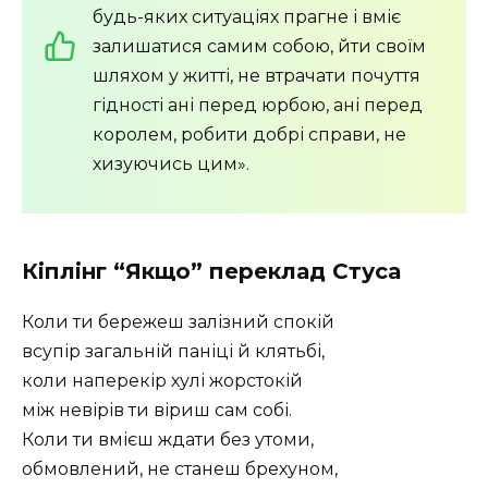
будь-яких ситуаціях прагне і вміє
залишатися самим собою, йти своїм
шляхом у житті, не втрачати почуття
гідності ані перед юрбою, ані перед
королем, робити добрі справи, не
хизуючись цим».
Кіплінг “Якщо” переклад Стуса
Коли ти бережеш залізний спокій
всупір загальній паніці й клятьбі,
коли наперекір хулі жорстокій
між невірів ти віриш сам собі.
Коли ти вмієш ждати без утоми,
обмовлений, не станеш брехуном,