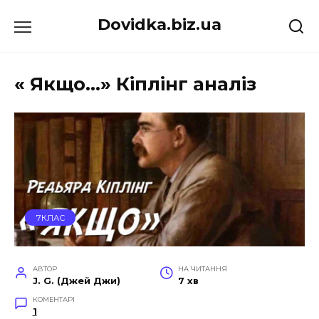
Перейти
Dovidka.biz.ua
до
вмісту
« Якщо…» Кіплінг аналіз
7КЛАС
АВТОР
НА ЧИТАННЯ
J. G. (Джей Джи)
7 хв
КОМЕНТАРІ
1