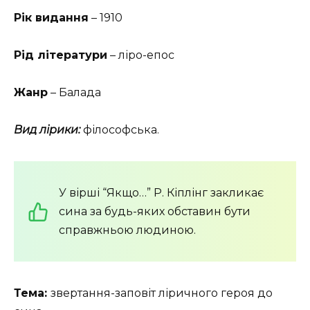
Рік видання
– 1910
Рід літератури
– ліро-епос
Жанр
– Балада
Вид лірики:
філософська.
У вірші “Якщо…” Р. Кіплінг закликає
сина за будь-яких обставин бути
справжньою людиною.
Тема:
звертання-заповіт ліричного героя до