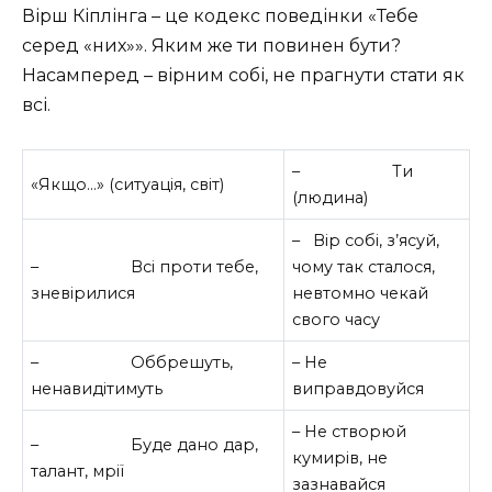
Вірш Кіплінга – це кодекс поведінки «Тебе
серед «них»». Яким же ти повинен бути?
Насамперед – вірним собі, не прагнути стати як
всі.
– Ти
«Якщо…» (ситуація, світ)
(людина)
– Вір собі, з’ясуй,
– Всі проти тебе,
чому так сталося,
зневірилися
невтомно чекай
свого часу
– Оббрешуть,
– Не
ненавидітимуть
виправдовуйся
– Не створюй
– Буде дано дар,
кумирів, не
талант, мрії
зазнавайся