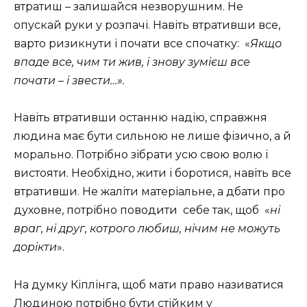
втратиш – залишайся незворушним. Не
опускай руки у розпачі. Навіть втративши все,
варто ризикнути і почати все спочатку: «
Якщо
впаде все, чим ти жив, і знову зумієш все
почати – і звести…».
Навіть втративши останню надію, справжня
людина має бути сильною не лише фізично, а й
морально. Потрібно зібрати усю свою волю і
вистояти. Необхідно, жити і боротися, навіть все
втративши. Не жаліти матеріальне, а дбати про
духовне, потрібно поводити себе так, щоб «
ні
враг, ні друг, котрого любиш, нічим не можуть
дорікти
».
На думку Кіплінга, щоб мати право називатися
Людиною потрібно бути стійким у