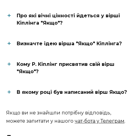
Про які вічні цінності йдеться у вірші
Кіплінга "Якщо"?
Визначте ідею вірша "Якщо" Кіплінга?
Кому Р. Кіплінг присвятив свій вірш
"Якщо"?
В якому році був написаний вірш Якщо?
Якщо ви не знайшли потрібну відповідь,
можете запитати у нашого
чат-бота у Телеграм
.