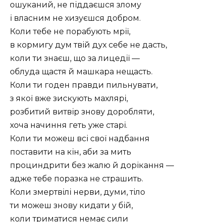
ошуканий, не піддаєшся злому
і власним не хизуєшся добром.
Коли тебе не порабують мрії,
в кормигу дум твій дух себе не дасть,
коли ти знаєш, що за лицедії —
облуда щастя й машкара нещасть.
Коли ти годен правди пильнувати,
з якої вже зискують махлярі,
розбитий витвір знову доробляти,
хоча начиння геть уже старі.
Коли ти можеш всі свої надбання
поставити на кін, аби за мить
проциндрити без жалю й дорікання —
адже тебе поразка не страшить.
Коли змертвілі нерви, думи, тіло
ти можеш знову кидати у бій,
коли триматися немає сили