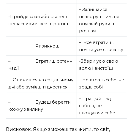
– Залишайся
-Прийде слав або станеш
незворушним, не
нещасливим, все втратиш
опускай руки в
розпачі
– Все втратиш,
– Ризикнеш
почни усе спочатку
– Втратиш останні
-Збери усю свою
надії
волю і вистоїш
– Опинишся на соціальному
– Не втрать себе, не
дні або зумієш піднестися
зрадь собі
– Працюй над
– Будеш берегти
собою, не
кожну хвилину
шкодуючи себе
Висновок. Якщо зможеш так жити, то світ,