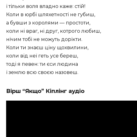
і тільки воля владно каже: стій!
Коли в юрбі шляхетності не губиш,
а бувши з королями — простоти,
коли ні враг, ні друг, котрого любиш,
нічим тобі не можуть дорікти.
Коли ти знаєш ціну щохвилини,
коли від неї геть усе береш,
тоді я певен: ти єси людина
і землю всю своєю назовеш.
Вірш “Якщо” Кіплінг аудіо