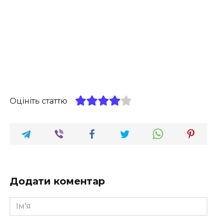
Оцініть статтю
Додати коментар
Ім'я
*