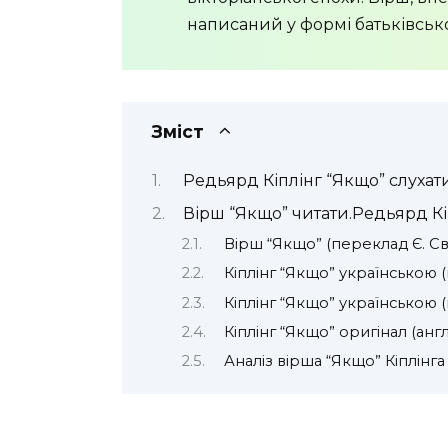
написаний у формі батьківськ
Зміст
Редьярд Кіплінг “Якщо” слухати
Вірш “Якщо” читати.Редьярд Кі
Вірш “Якщо” (переклад Є. С
Кіплінг “Якщо” українською 
Кіплінг “Якщо” українською (
Кіплінг “Якщо” оригінал (анг
Аналіз вірша “Якщо” Кіплінг