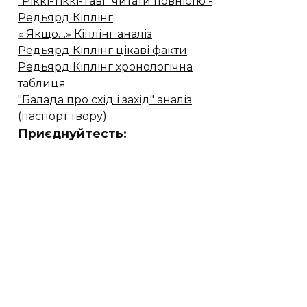
"Ріккі-Тіккі-Таві" читати повністю -
Редьярд Кіплінг
« Якщо…» Кіплінг аналіз
Редьярд Кіплінг цікаві факти
Редьярд Кіплінг хронологічна
таблиця
"Балада про схід і захід" аналіз
(паспорт твору)
Приєднуйтесть: