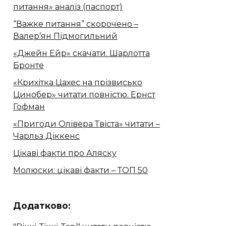
питання» аналіз (паспорт)
“Важке питання” скорочено –
Валер’ян Підмогильний
«Джейн Ейр» скачати. Шарлотта
Бронте
«Крихітка Цахес на прізвисько
Цинобер» читати повністю. Ернст
Гофман
«Пригоди Олівера Твіста» читати –
Чарльз Діккенс
Цікаві факти про Аляску
Молюски: цікаві факти – ТОП 50
Додатково: