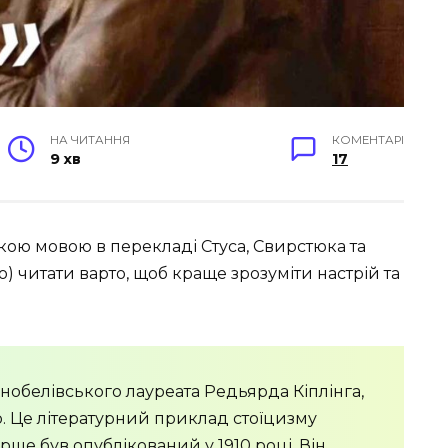
НА ЧИТАННЯ
КОМЕНТАРІ
9 хв
17
кою мовою в перекладі Стуса, Свирстюка та
) читати варто, щоб краще зрозуміти настрій та
о нобелівського лауреата Редьярда Кіплінга,
. Це літературний приклад стоїцизму
ерше був опублікований у 1910 році. Він