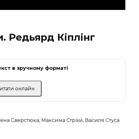
и.
Редьярд Кіплінг
кст в зручному форматі
Читати онлайн
гена Сверстюка, Максима Стріхи, Василя Стуса