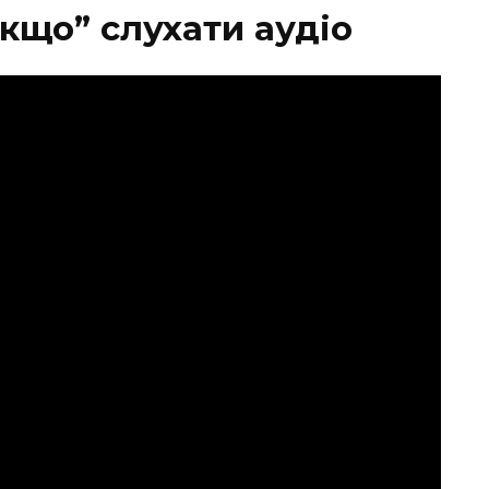
кщо” слухати аудіо