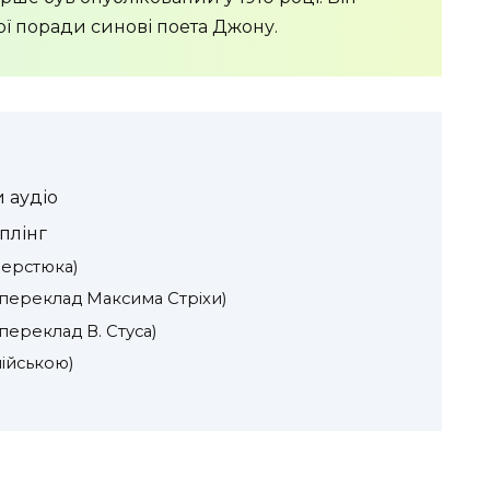
ої поради синові поета Джону.
 аудіо
плінг
верстюка)
(переклад Максима Стріхи)
переклад В. Стуса)
лійською)
а