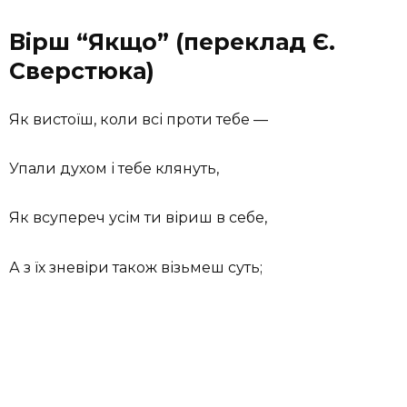
Вірш “Якщо” (переклад Є.
Сверстюка)
Як вистоїш, коли всі проти тебе —
Упали духом і тебе клянуть,
Як всупереч усім ти віриш в себе,
А з їх зневіри також візьмеш суть;