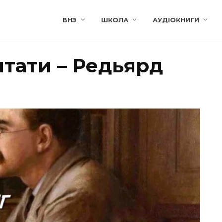
ВНЗ
ШКОЛА
АУДІОКНИГИ
итати – Редьярд