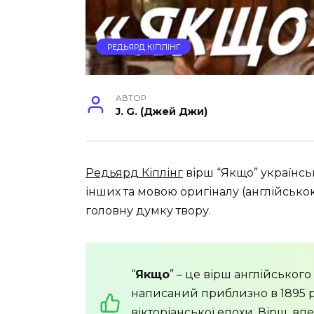
РЕДЬЯРД КІПЛІНГ
АВТОР
J. G. (Джей Джи)
Редьярд Кіплінг
вірш “Якщо” українсь
інших та мовою оригіналу (англійською
головну думку твору.
“
Якщо
” – це вірш англійськог
написаний приблизно в 1895 р
вікторіанської епохи. Вірш, вп