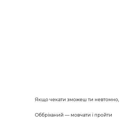
Якщо чекати зможеш ти невтомно,
Оббріханий — мовчати і пройти