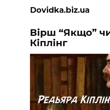
Перейти
Dovidka.biz.ua
до
вмісту
Вірш “Якщо” ч
Кіплінг