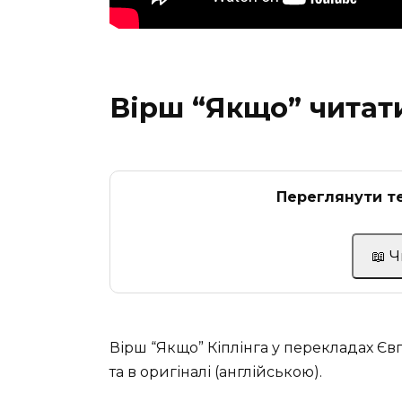
Вірш “Якщо” читат
Переглянути те
📖 
Вірш “Якщо” Кіплінга у перекладах Єв
та в оригіналі (англійською).