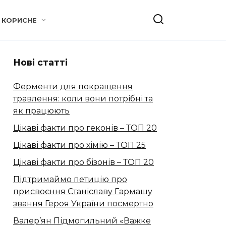
КОРИСНЕ
Нові статті
Ферменти для покращення
травлення: коли вони потрібні та
як працюють
Цікаві факти про геконів – ТОП 20
Цікаві факти про хімію – ТОП 25
Цікаві факти про бізонів – ТОП 20
Підтримаймо петицію про
присвоєння Станіславу Гармашу
звання Героя України посмертно
Валер’ян Підмогильний «Важке