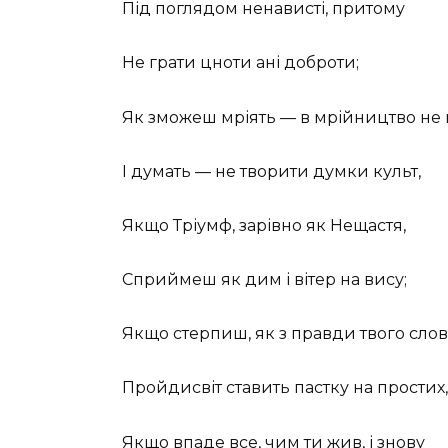
Під поглядом ненависті, притому
Не грати цноти ані доброти;
Як зможеш мріять — в мрійництво не 
І думать — не творити думки культ,
Якщо Тріумф, зарівно як Нещастя,
Сприймеш як дим і вітер на вису;
Якщо стерпиш, як з правди твого слов
Пройдисвіт ставить пастку на простих,
Якщо впаде все, чим ти жив, і знову