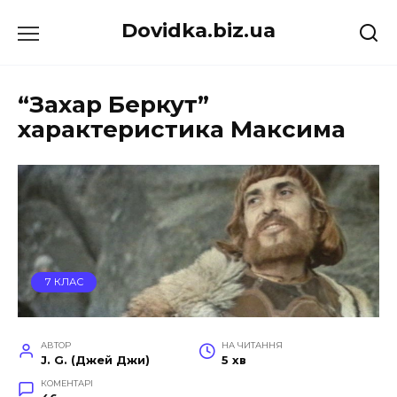
Перейти
Dovidka.biz.ua
до
вмісту
“Захар Беркут”
характеристика Максима
7 КЛАС
АВТОР
НА ЧИТАННЯ
J. G. (Джей Джи)
5 хв
КОМЕНТАРІ