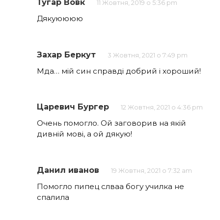
Тугар Вовк
11 Жовтня, 2019 о 5:36 pm
Дякуюююю
Захар Беркут
3 Жовтня, 2021 о 7:49 pm
Мда… мій син справді добрий і хороший!
Царевич Бургер
12 Жовтня, 2021 о 4:36 pm
Очень помогло. Ой заговорив на якій
дивній мові, а ой дякую!
Данил иванов
19 Жовтня, 2021 о 7:32 am
Помогло пипец слваа богу училка не
спалила