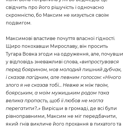
свідчить про його рішучість і одночасно
скромністю, бо Максим не хизується своїм
подвигом.
Максимові властиве почуття власної гідності.
Щиро покохавши Мирославу, він просить
Тугара Вовка згоди на одруження, але, почувши
у відповідь зневажливі слова, «
випростувався
перед боярином, мов молодий пишний дубчак,
і сказав лагідним, але певним голосом: «Нічого
злого я не сказав тобі… Невже ж між твоїм,
боярським, а моїм мужицьким родом така
велика пропасть, щоб її любов не могла
перегатити?..»
Вирісши в громаді, де всі були
рівноправними, Максим не міг передбачити,
який гнів викличе його прохання в пихатого та