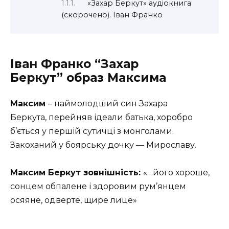
«Захар Беркут» аудіокнига
(скорочено). Іван Франко
Іван Франко “Захар
Беркут” образ Максима
Максим
–
наймолодший син Захара
Беркута, перейняв ідеали батька, хоробро
б’ється у першій сутичці з монголами.
Закоханий у боярську дочку — Мирославу.
Максим Беркут зовнішність:
«…його хороше,
сонцем обпалене і здоровим рум’янцем
осяяне, одверте, щире лице»