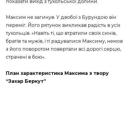
показати вихід з тухольської долини.
Максим не загинув. У двобої з Бурундою він
переміг. Його рятунок викликав радість в усіх
тухольців. «Навіть ті, що втратили своїх синів,
братів та мужів, і ті радувалися Максиму, немов
з його поворотом повертали всі дорогі серцю,
страчені в бою».
План характеристика Максима з твору
“Захар Беркут”