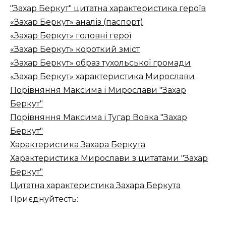
"Захар Беркут" цитатна характеристика героїв
«Захар Беркут» аналіз (паспорт)
«Захар Беркут» головні герої
«Захар Беркут» короткий зміст
«Захар Беркут» образ тухольської громади
«Захар Беркут» характеристика Мирослави
Порівняння Максима і Мирослави "Захар
Беркут"
Порівняння Максима і Тугар Вовка "Захар
Беркут"
Характеристика Захара Беркута
Характеристика Мирослави з цитатами "Захар
Беркут"
Цитатна характеристика Захара Беркута
Приєднуйтесть: