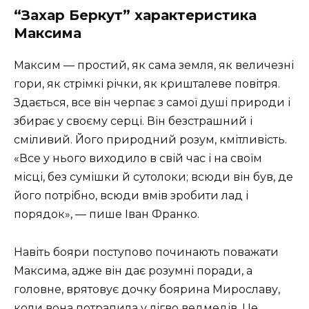
“Захар Беркут” характеристика
Максима
Максим — простий, як сама земля, як величезні
гори, як стрімкі річки, як кришталеве повітря.
Здається, все він черпає з самої душі природи і
збирає у своєму серці. Він безстрашний і
сміливий. Його природний розум, кмітливість.
«Все у нього виходило в свій час і на своїм
місці, без сумішки й сутолоки; всюди він був, де
його потрібно, всюди вмів зробити лад і
порядок», — пише Іван Франко.
Навіть бояри поступово починають поважати
Максима, адже він дає розумні поради, а
головне, врятовує дочку боярина Мирославу,
коли вона потрапила у лігво ведмедів. Це