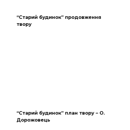
“Старий будинок” продовження
твору
“Старий будинок” план твору – О.
Дорожовець