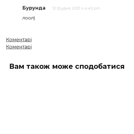
Бурунда
12 Грудня, 2021 о 4:43 pm
лоол)
Кількість
Коментарі
коментарів
Коментарі
Вам також може сподобатися