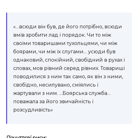
«…всюди він був, де його потрібно, всюди
вмів зробити лад і порядок. Чи то між
своїми товаришами тухольцями, чи між
боярами, чи між їх слугами… усюди був
однаковий, спокійний, свобідний в рухах і
словах, мов рівний серед рівних. Товариші
поводилися з ним так само, як він з ними,
свобідно, несилувано, сміялись і
жартували з ним. …Боярська служба…
поважала за його звичайність і
розсудливість»
Почуттєві риси: