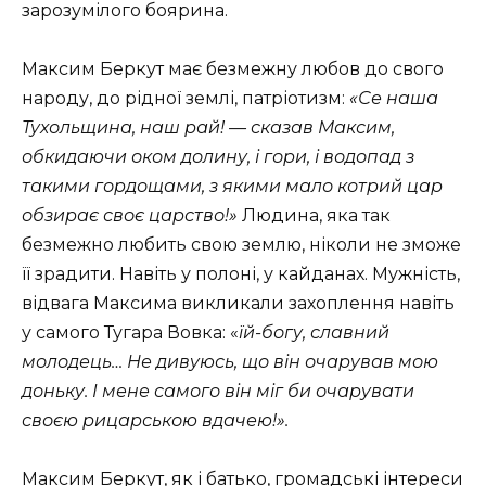
зарозумілого боярина.
Максим Беркут має безмежну любов до свого
народу, до рідної землі, патріотизм:
«Се наша
Тухольщина, наш рай! — сказав Максим,
обкидаючи оком долину, і гори, і водопад з
такими гордощами, з якими мало котрий цар
обзирає своє царство!»
Людина, яка так
безмежно любить свою землю, ніколи не зможе
її зрадити. Навіть у полоні, у кайданах. Мужність,
відвага Максима викликали захоплення навіть
у самого Тугара Вовка: «
їй-богу, славний
молодець… Не дивуюсь, що він очарував мою
доньку. І мене самого він міг би очарувати
своєю рицарською вдачею!».
Максим Беркут, як і батько, громадські інтереси