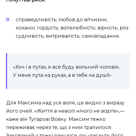
справедливість;
любов до вітчизни,
коханої;
гордість;
волелюбність;
вірність;
роз
судливість;
витривалість;
самовладання.
«Хоч і в путах, я все буду вольний чоловік.
У мене пута на руках, а в тебе на душі!»
Для Максима над усе воля, це видно з виразу
його очей.
«Життя в неволі нічого не варте»
,—
каже він Тугарові Вовку. Максим тяжко
переживає через те, що з ним трапилося.
Закований у тяжкі ланцюги, які «тиснуть його,