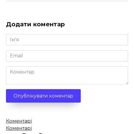
Додати коментар
Ім'я
*
Email
*
Коментар
Кількість
Коментарі
коментарів
Коментарі