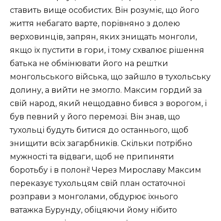
ставить вище особистих. Він розуміє, що його
життя небагато варте, порівняно з долею
верховинців, запрян, яких знищать монголи,
якщо їх пустити в гори, і тому схвалює рішення
батька не обмінювати його на рештки
монгольського війська, що зайшло в тухольську
долину, а вийти не змогло. Максим гордий за
свій народ, який нещодавно бився з ворогом, і
був певний у його перемозі. Він знав, що
тухольці будуть битися до останнього, щоб
знищити всіх загарбників. Скільки потрібно
мужності та відваги, щоб не припиняти
боротьбу і в полоні! Через Мирославу Максим
переказує тухольцям свій план остаточної
розправи з монголами, обдурює їхнього
ватажка Бурунду, обіцяючи йому нібито