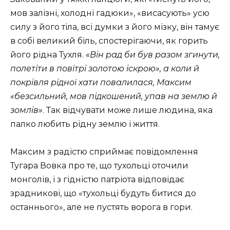
мов залізні, холодні гадюки», «висасують» усю
силу з його тіла, всі думки з його мізку, він тамує
в собі великий біль, спостерігаючи, як горить
його рідна Тухля.
«Він рад би був разом згинути,
полетіти в повітрі золотою іскрою», а коли й
покрівля рідної хати повалилася, Максим
«безсильний, мов підкошений, упав на землю й
зомлів»
. Так відчувати може лише людина, яка
палко любить рідну землю і життя.
Максим з радістю сприймає повідомлення
Тугара Вовка про те, що тухольці оточили
монголів, і з гідністю патріота відповідає
зрадникові, що «тухольці будуть битися до
останнього», але не пустять ворога в гори.