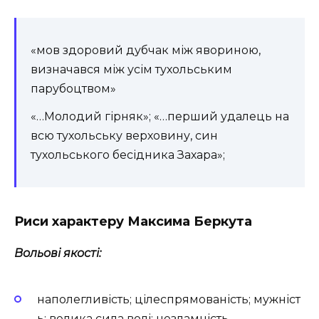
«мов здоровий дубчак між явориною,
визначався між усім тухольським
парубоцтвом»
«…Молодий гірняк»; «…перший удалець на
всю тухольську верховину, син
тухольського бесідника Захара»;
Риси характеру Максима Беркута
Вольові якості:
наполегливість;
цілеспрямованість;
мужніст
ь;
велика сила волі;
незламність,