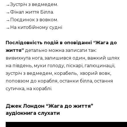
→Зустріч з ведмедем.
→Фінал життя Білла.
→Поєдинок з вовком.
→На китобійному судні
Послідовність подій в оповіданні “Жага до
життя”
детально можна записати так:
вивихнута нога, залишився один, важкий шлях
на південь, муки голоду, піскарі, галюцинації,
зустріч з ведмедем, корабель, хворий вовк,
поповзом до корабля, останки білла, остання
сутичка, на кораблі.
Джек Лондон “Жага до життя”
аудіокнига слухати