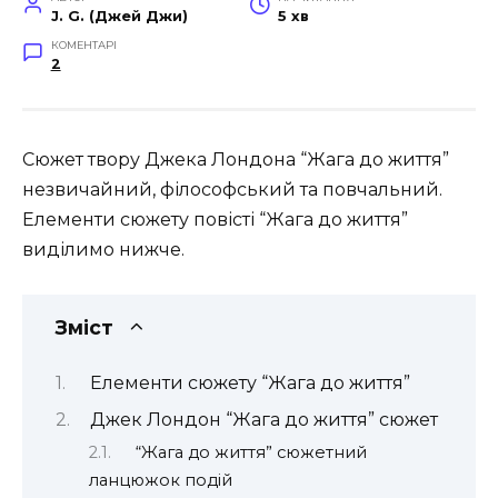
J. G. (Джей Джи)
5 хв
КОМЕНТАРІ
2
Сюжет твору Джека Лондона “Жага до життя”
незвичайний, філософський та повчальний.
Елементи сюжету повісті “Жага до життя”
виділимо нижче.
Зміст
Елементи сюжету “Жага до життя”
Джек Лондон “Жага до життя” сюжет
“Жага до життя” сюжетний
ланцюжок подій