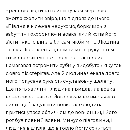
Зрештою людина прикинулася мертвою і
змогла схопити звіра, що підповз до нього.
«Півдня він лежав нерухомо, борючись із
забуттям і охороняючи вовка, який хотів його
з’їсти і якого він з’їв би сам, якби міг … Людина
чекала. Ікла злегка здавили його руку, потім
тиск став сильніше – вовк з останніх сил
намагався встромити зуби у видобуток, яку так
довго підстерігав. Але й людина чекала довго, і
його покусана рука стиснула вовчу щелепу …
Ще п’ять хвилин, і людина придавила вовка
всією своєю вагою. Його рукам не вистачало
сили, щоб задушити вовка, але людина
притиснулася обличчям до вовчої шиї, і його
рот був повний вовни. Минуло півгодини, і
людина відчула, що в горло йому сочиться