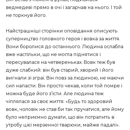
ведмедеві прямо в очі і загарчав на нього. І той
не торкнув його.
Найстрашніші сторінки оповідання описують
суперництво головного героя і вовка за життя.
Вони боролися до останнього. Людина ослабла
вже настільки, що не могла піднятися і
пересувалася на четвереньках. Вовк теж був
дуже слабкий: він був старий, хворий і його
вигнали зі зграї. Він повз за людиною, не маючи
сил напасти. Він просто чекав, коли той помре і
можна буде його з’їсти. Але людина теж
чіплялася за своє життя: «Будь то здоровий
вовк, чоловік не став би так пручатися, але йому
було неприємно думати, що він потрапить в
утробу цієї мерзенної тварюки, майже падалі».