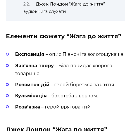
Джек Лондон “Жага до життя”
аудіокнига слухати
Елементи сюжету “Жага до життя”
Експозиція
– опис Півночі та золотошукачів.
Зав’язка твору
– Білл покидає хворого
товариша.
Розвиток дій
– герой бореться за життя.
Кульмінація
– боротьба з вовком.
Розв’язка
– герой врятований.
Джек Лондон “Жага до життя”