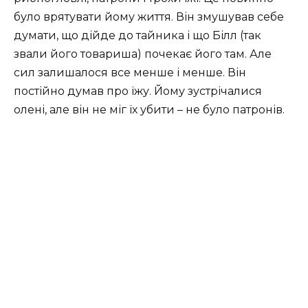
було врятувати йому життя. Він змушував себе
думати, що дійде до тайника і що Білл (так
звали його товариша) почекає його там. Але
сил залишалося все менше і менше. Він
постійно думав про їжу. Йому зустрічалися
олені, але він не міг їх убити – не було патронів.