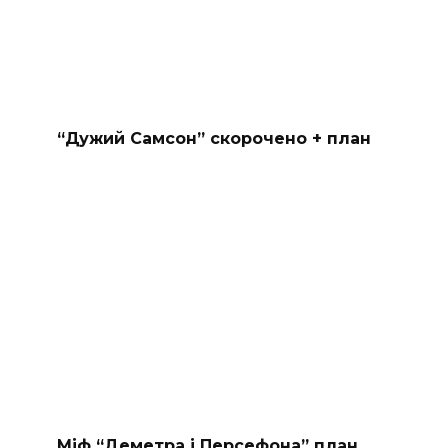
“Дужий Самсон” скорочено + план
Міф “Деметра і Персефона” план