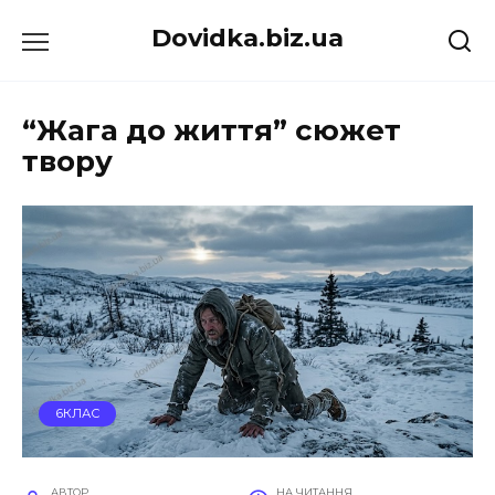
Перейти
Dovidka.biz.ua
до
вмісту
“Жага до життя” сюжет
твору
6КЛАС
АВТОР
НА ЧИТАННЯ