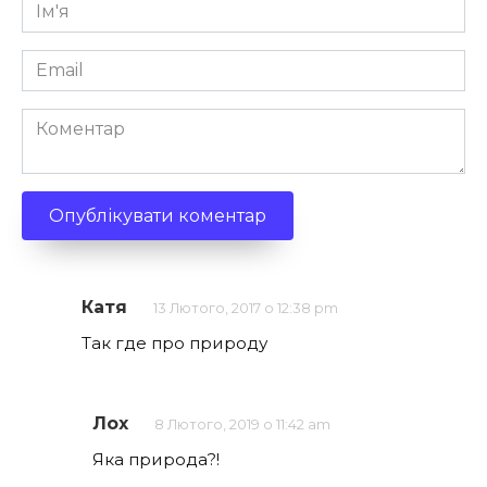
Ім'я
*
Email
*
Коментар
Катя
13 Лютого, 2017 о 12:38 pm
Так где про природу
Лох
8 Лютого, 2019 о 11:42 am
Яка природа?!