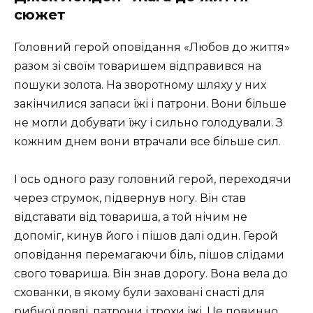
сюжет
Головний герой оповідання «Любов до життя»
разом зі своїм товаришем відправився на
пошуки золота. На зворотному шляху у них
закінчилися запаси їжі і патрони. Вони більше
не могли добувати їжу і сильно голодували. З
кожним днем ​​вони втрачали все більше сил.
І ось одного разу головний герой, переходячи
через струмок, підвернув ногу. Він став
відставати від товариша, а той нічим не
допоміг, кинув його і пішов далі один. Герой
оповідання перемагаючи біль, пішов слідами
свого товариша. Він знав дорогу. Вона вела до
схованки, в якому були заховані снасті для
рибної ловлі, патрони і трохи їжі. Це повинно