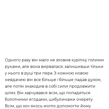
Одного разу він мало не зловив куріпку голими
руками, але вона вирвалася; залишивши тільки
у нього в руці три пера. З кожною новою
невдачею він все більше і більше падав духом,
але потім знаходив в собі сили продовжити
шлях. Він харчувався всім, що попадеться:
болотними ягодами, цибулинами очерету.
Всім, що хоч якось могло допомогти йому