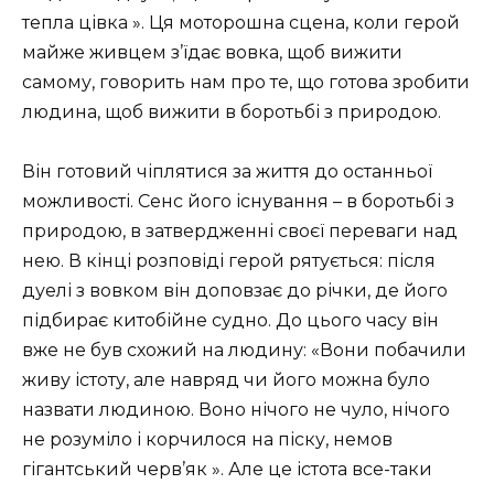
тепла цівка ». Ця моторошна сцена, коли герой
майже живцем з’їдає вовка, щоб вижити
самому, говорить нам про те, що готова зробити
людина, щоб вижити в боротьбі з природою.
Він готовий чіплятися за життя до останньої
можливості. Сенс його існування – в боротьбі з
природою, в затвердженні своєї переваги над
нею. В кінці розповіді герой рятується: після
дуелі з вовком він доповзає до річки, де його
підбирає китобійне судно. До цього часу він
вже не був схожий на людину: «Вони побачили
живу істоту, але навряд чи його можна було
назвати людиною. Воно нічого не чуло, нічого
не розуміло і корчилося на піску, немов
гігантський черв’як ». Але це істота все-таки