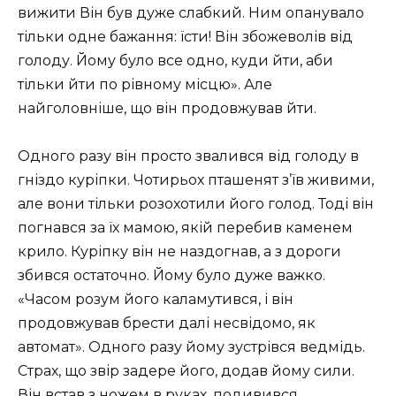
вижити Він був дуже слабкий. Ним опанувало
тільки одне бажання: їсти! Він збожеволів від
голоду. Йому було все одно, куди йти, аби
тільки йти по рівному місцю». Але
найголовніше, що він продовжував йти.
Одного разу він просто звалився від голоду в
гніздо куріпки. Чотирьох пташенят з’їв живими,
але вони тільки розохотили його голод. Тоді він
погнався за їх мамою, якій перебив каменем
крило. Куріпку він не наздогнав, а з дороги
збився остаточно. Йому було дуже важко.
«Часом розум його каламутився, і він
продовжував брести далі несвідомо, як
автомат». Одного разу йому зустрівся ведмідь.
Страх, що звір задере його, додав йому сили.
Він встав з ножем в руках, подивився