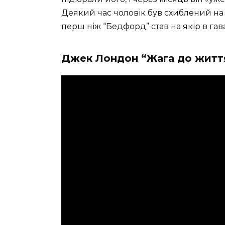
Деякий час чоловік був схиблений на 
перш ніж “Бедфорд” став на якір в га
Джек Лондон “Жага до життя