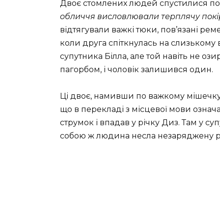
Двоє стомлених людей спустилися по 
обличчя висловлювали терплячу покірн
відтягували важкі тюки, пов’язані р
коли друга спіткнулась на слизькому в
супутника Білла, але той навіть не оз
пагорбом, і чоловік залишився один.
Ці двоє, намивши по важкому мішечку з
що в перекладі з місцевої мови означ
струмок і впадав у річку Диз. Там у су
собою ж людина несла незаряджену руш