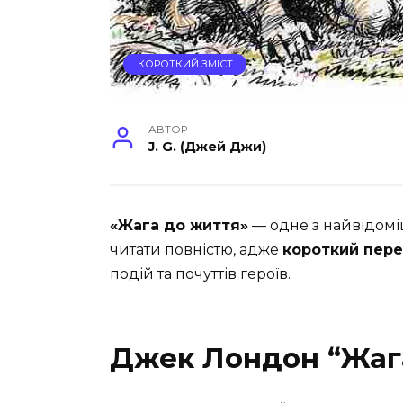
КОРОТКИЙ ЗМІСТ
АВТОР
J. G. (Джей Джи)
«Жага до життя»
— одне з найвідомі
читати повністю, адже
короткий пере
подій та почуттів героїв.
Джек Лондон “Жага