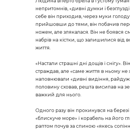
Людина вперто брела в густому тумані,
непритомнів, «дивні думки і безглузді
себе він приходив, через муки голоду,
прийшовши до тями, він побачив пер
ножем, але злякалася. Він не боявся см
набрів на кістки, що залишилися від 
життя.
«Настали страшні дні дощів і снігу». В
страждав, але «саме життя в ньому не 
наповнювали «дивні видіння, райдужні
половину сховав, решта висипав на з
важкий для нього.
Одного разу він прокинувся на березі 
«блискуче море» і корабель на його гл
раптом почув за спиною «якесь сопіння 