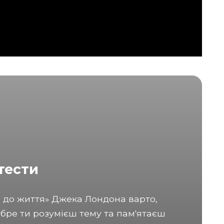
тести
а до життя» Джека Лондона варто,
обре ти розумієш тему та пам'ятаєш