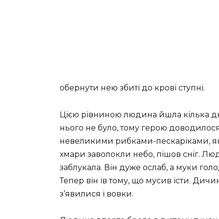
обернути нею збиті до крові ступні.
Цією рівниною людина йшла кілька дні
нього не було, тому герою доводилося
невеликими рибками-пескаріками, яки
хмари заволокли небо, пішов сніг. Лю
заблукала. Він дуже ослаб, а муки голо
Тепер він їв тому, що мусив їсти. Дич
з’явилися і вовки.