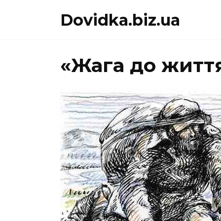
Перейти
Dovidka.biz.ua
до
вмісту
«Жага до житт