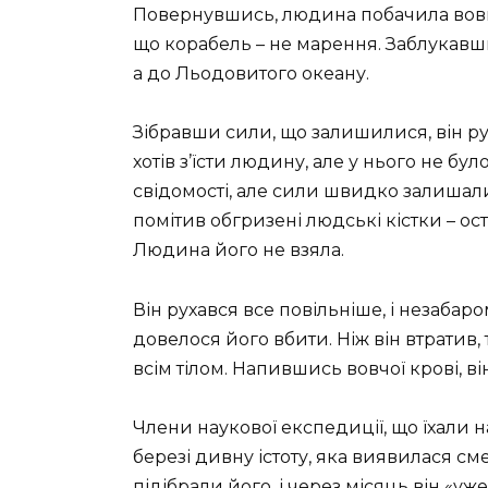
Повернувшись, людина побачила вовка
що корабель – не марення. Заблукавш
а до Льодовитого океану.
Зібравши сили, що залишилися, він ру
хотів з’їсти людину, але у нього не бу
свідомості, але сили швидко залишали 
помітив обгризені людські кістки – ос
Людина його не взяла.
Він рухався все повільніше, і незабаром
довелося його вбити. Ніж він втратив
всім тілом. Напившись вовчої крові, ві
Члени наукової експедиції, що їхали 
березі дивну істоту, яка виявилася 
підібрали його, і через місяць він «уж