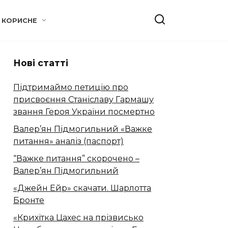
КОРИСНЕ
Нові статті
Підтримаймо петицію про
присвоєння Станіславу Гармашу
звання Героя України посмертно
Валер’ян Підмогильний «Важке
питання» аналіз (паспорт)
“Важке питання” скорочено –
Валер’ян Підмогильний
«Джейн Ейр» скачати. Шарлотта
Бронте
«Крихітка Цахес на прізвисько