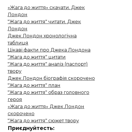
«Жага до життя» скачати. Джек
Лондон
"Жага до життя" читати. Джек
Лондон
Джек Лондон хронологічна
таблиця
Цікаві факти про Джека Лондона
"Жага до життя" цитати
"Жага до життя" аналіз (паспорт)
твору
Джек Лондон біографія скорочено
"Жага до життя" план
"Жага до життя" образ головного
героя
«Жага до життя» Джек Лондон
скорочено
"Жага до життя" сюжет твору
Приєднуйтесть: