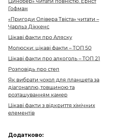
Цинобер» читати повністю. Ернст
Гофман
«Пригоди Олівера Твіста» читати –
Чарльз Діккенс
Цікаві факти про Аляску
Молюски: цікаві факти – ТОП 50
Цікаві факти про алкоголь – ТОП 21
Розповідь про степ
Як вибрати чохол для планшета за
діагоналлю, товщиною та
розташуванням камер
Цікаві факти з відкриття хімічних
елементів
Додатково: