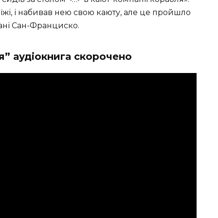
їжі, і набивав нею свою каюту, але це пройшло
вані Сан-Франциско.
” аудіокнига скорочено