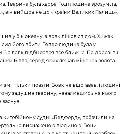
. Тварина була хвора. Тоді людина зрозуміла,
и, він вийшов не до «Країни Великих Палиць»,
шив у бік океану, а вовк пішов слідом. Хижак
ло сил його вбити. Тепер людина була у
її, а вовк підбирався все ближче. По дорозі він
танки Білла, серед яких лежав мішечок золота.
 зміг тільки повзти. Вовк не відставав, і людині
, тому задушив тварину, навалившись на нього
н заснув.
на китобійному судні «Бедфорд», побачили на
смертельно виснаженою людиною. Вони
е сидів за столом <…> в кают-компанії корабля».