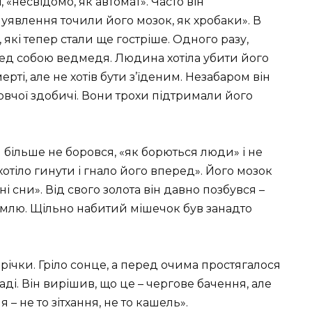
 «несвідомо, як автомат». Часто він
 уявлення точили його мозок, як хробаки». В
 які тепер стали ще гостріше. Одного разу,
ед собою ведмедя. Людина хотіла убити його
ерті, але не хотів бути з’їденим. Незабаром він
вовчої здобичі. Вони трохи підтримали його
ін більше не боровся, «як борються люди» і не
хотіло гинути і гнало його вперед». Його мозок
 сни». Від свого золота він давно позбувся –
емлю. Щільно набитий мішечок був занадто
річки. Гріло сонце, а перед очима простягалося
аді. Він вирішив, що це – чергове бачення, але
– не то зітхання, не то кашель».