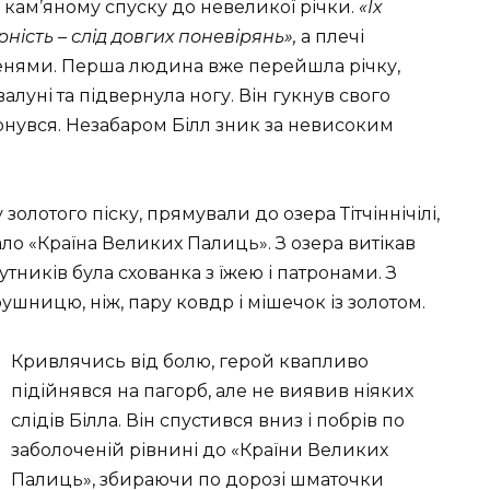
кам’яному спуску до невеликої річки.
«Їх
ість – слід довгих поневірянь»,
а плечі
еменями. Перша людина вже перейшла річку,
алуні та підвернула ногу. Він гукнув свого
ирнувся. Незабаром Білл зник за невисоким
олотого піску, прямували до озера Тітчіннічілі,
ало «Країна Великих Палиць». З озера витікав
путників була схованка з їжею і патронами. З
ницю, ніж, пару ковдр і мішечок із золотом.
Кривлячись від болю, герой квапливо
підійнявся на пагорб, але не виявив ніяких
слідів Білла. Він спустився вниз і побрів по
заболоченій рівнині до «Країни Великих
Палиць», збираючи по дорозі шматочки