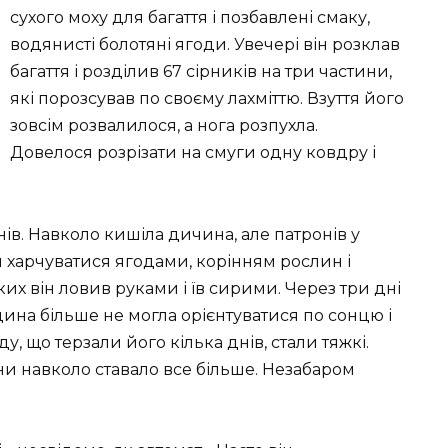
сухого моху для багаття і позбавлені смаку,
водянисті болотяні ягоди. Увечері він розклав
багаття і розділив 67 сірників на три частини,
які порозсував по своєму лахміттю. Взуття його
зовсім розвалилося, а нога розпухла.
Довелося розрізати на смуги одну ковдру і
в. Навколо кишіла дичина, але патронів у
 харчуватися ягодами, корінням рослин і
х він ловив руками і їв сирими. Через три дні
дина більше не могла орієнтуватися по сонцю і
ду, що терзали його кілька днів, стали тяжкі.
ини навколо ставало все більше. Незабаром