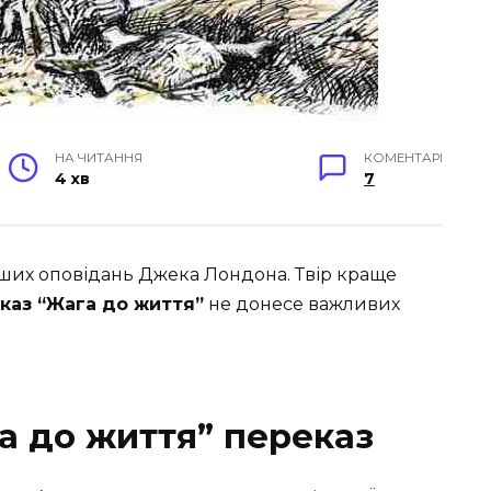
НА ЧИТАННЯ
КОМЕНТАРІ
4 хв
7
ших оповідань Джека Лондона. Твір краще
каз “Жага до життя”
не донесе важливих
 до життя” переказ