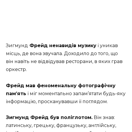
Зигмунд
Фрейд ненавидів музику
і уникав
місць, де вона звучала. Доходило до того, що
він навіть не відвідував ресторани, в яких грав
оркестр.
Фрейд мав феноменальну фотографічну
пам’ять
і міг моментально запам’ятати будь-яку
інформацію, просканувавши її поглядом.
Зигмунд Фрейд був поліглотом.
Він знав:
латинську, грецьку, французьку, англійську,