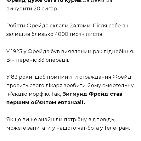
Фрейд дуже багато курив
. За день міг
викурити 20 сигар.
Роботи Фрейда склали 24 томи. Після себе він
залишив близько 4000 тисяч листів
У 1923 у Фрейда був виявлений рак піднебіння.
Він переніс 33 операції.
У 83 роки, щоб припинити страждання Фрейд
просить свого лікаря зробити йому смертельну
ін’єкцію морфію. Так,
Зигмунд Фрейд став
першим об’єктом евтаназії.
Якщо ви не знайшли потрібну відповідь,
можете запитати у нашого
чат-бота у Телеграм
.