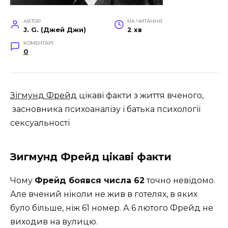
АВТОР
НА ЧИТАННЯ
J. G. (Джей Джи)
2 хв
КОМЕНТАРІ
0
Зігмунд Фрейд
цікаві факти з життя вченого,
засновника психоаналізу і батька психології
сексуальності
Зигмунд Фрейд цікаві факти
Чому
Фрейд боявся числа 62
точно невідомо.
Але вчений ніколи не жив в готелях, в яких
було більше, ніж 61 номер. А 6 лютого Фрейд не
виходив на вулицю.