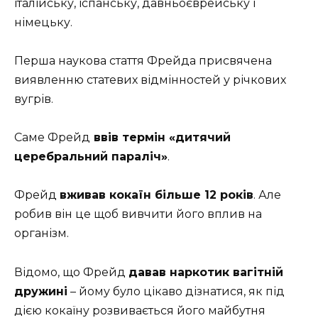
італійську, іспанську, давньоєврейську і
німецьку.
Перша наукова стаття Фрейда присвячена
виявленню статевих відмінностей у річкових
вугрів.
Саме Фрейд
ввів термін «дитячий
церебральний параліч»
.
Фрейд
вживав кокаїн більше 12 років
. Але
робив він це щоб вивчити його вплив на
організм.
Відомо, що Фрейд
давав наркотик вагітній
дружині
– йому було цікаво дізнатися, як під
дією кокаїну розвивається його майбутня