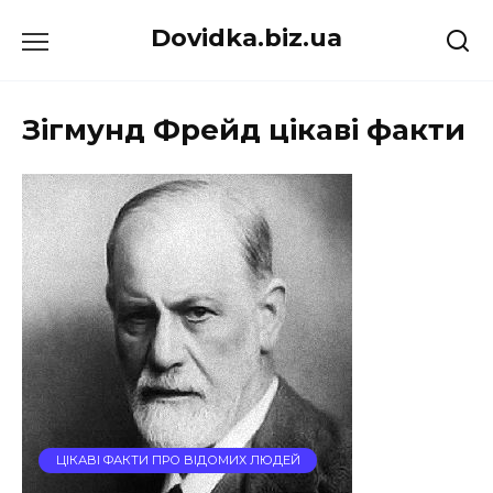
Перейти
Dovidka.biz.ua
до
вмісту
Зігмунд Фрейд цікаві факти
ЦІКАВІ ФАКТИ ПРО ВІДОМИХ ЛЮДЕЙ