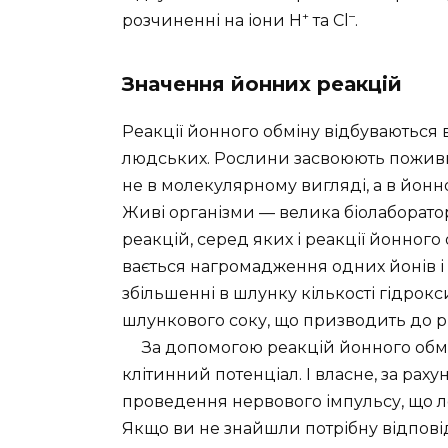
+
–
розчиненні на іони Н
та Cl
.
Значення йонних реакцій
Реакції йонного обміну відбу­ваються 
людських. Рослини засвоюють поживні
не в молекулярному вигляді, а в йонн
Живі організми — велика біолабораторі
реакцій, серед яких і реакції йонного
вається нагромадження одних йонів і
збільшенні в шлунку кількості гідрок
шлункового соку, що призводить до р
За допомогою реакцій йонно­го обмін
клітин­ний потенціал. І власне, за раху
проведення нервового імпульсу, що леж
Якщо ви не знайшли потрібну відпові