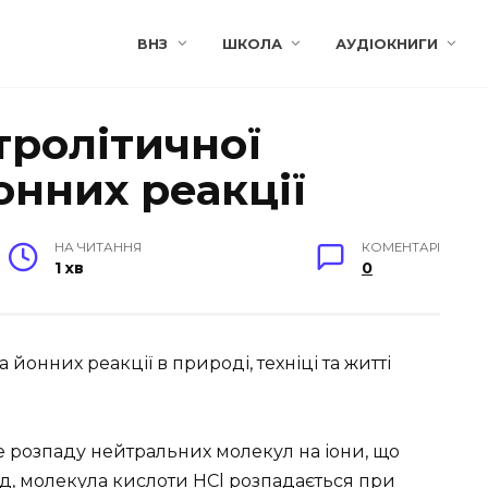
ВНЗ
ШКОЛА
АУДІОКНИГИ
тролітичної
онних реакції
НА ЧИТАННЯ
КОМЕНТАРІ
1 хв
0
 йонних реакції в природі, техніці та житті
розпаду нейтральних молекул на іони, що
ад, молекула кислоти НCl розпадається при