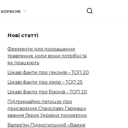
КОРИСНЕ
Нові статті
Ферменти для покращення
травлення: коли вони потрібні та
як працюють
Цікаві факти про геконів – ТОП 20
Цікаві факти про хімію – ТОП 25
Цікаві факти про бізонів – ТОП 20
Підтримаймо петицію про
присвоєння Станіславу Гармашу
звання Героя України посмертно
Валер’ян Підмогильний «Важке