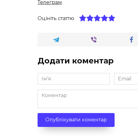
Телеграм
.
Оцініть статтю
Додати коментар
Ім'я
Email
*
*
Коментар