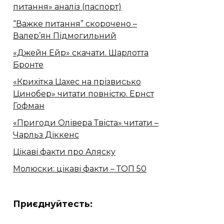
питання» аналіз (паспорт)
“Важке питання” скорочено –
Валер’ян Підмогильний
«Джейн Ейр» скачати. Шарлотта
Бронте
«Крихітка Цахес на прізвисько
Цинобер» читати повністю. Ернст
Гофман
«Пригоди Олівера Твіста» читати –
Чарльз Діккенс
Цікаві факти про Аляску
Молюски: цікаві факти – ТОП 50
Приєднуйтесть: