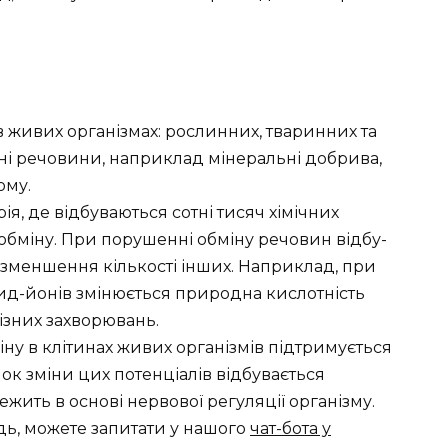
в живих організмах: рос­линних, тваринних та
 речо­вини, наприклад мінеральні доб­рива,
ому.
я, де відбуваються сотні тисяч хімічних
 обміну. При по­рушенні обміну речовин відбу­
 зменшення кількості інших. Наприклад, при
сид-йонів змінюється природна кислотність
ізних захворювань.
у в клітинах живих організмів підтримується
­нок зміни цих потенціалів відбу­вається
ить в основі нер­вової регуляції організму.
дь, можете запитати у нашого
чат-бота у