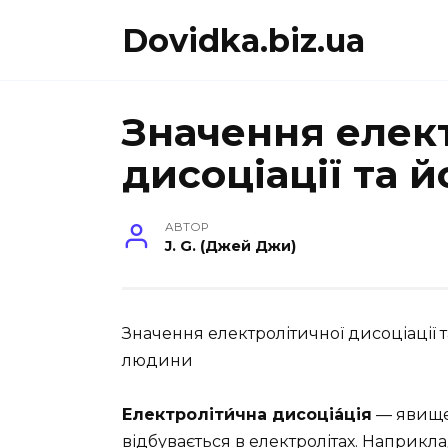
Перейти
Dovidka.biz.ua
до
вмісту
Значення елек
дисоціації та й
АВТОР
J. G. (Джей Джи)
Значення електролітичної дисоціації та
людини
Електроліти́чна дисоціа́ція
— явище 
відбувається в електролітах. Наприкл