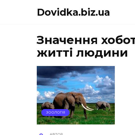
Перейти
Dovidka.biz.ua
до
вмісту
Значення хобот
житті людини
ЗООЛОГІЯ
АВТОР