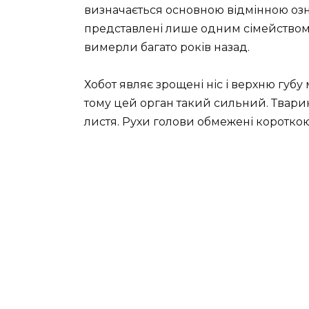
визначається основною відмінною озна
представлені лише одним сімейством 
вимерли багато років назад.
Хобот являє зрощені ніс і верхню губу м
тому цей орган такий сильний. Твари
листя. Рухи голови обмежені коротко