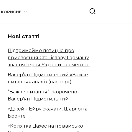
КОРИСНЕ
Нові статті
Підтримаймо петицію про
присвоєння Станіславу Гармашу
звання Героя України посмертно
Валер’ян Підмогильний «Важке
питання» аналіз (паспорт)
“Важке питання” скорочено –
Валер’ян Підмогильний
«Джейн Ейр» скачати. Шарлотта
Бронте
«Крихітка Цахес на прізвисько