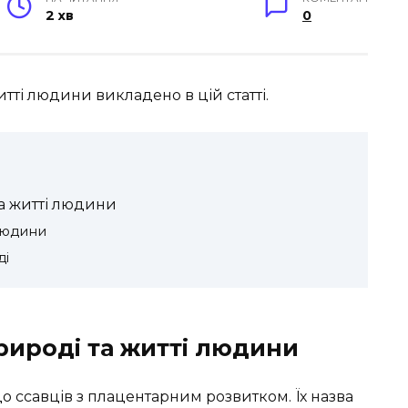
2 хв
0
тті людини викладено в цій статті.
а житті людини
людини
ді
рироді та житті людини
 до ссавців з плацентарним розвитком. Їх назва