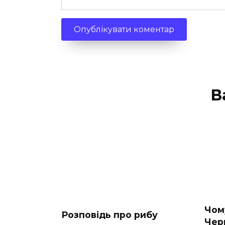
В
Чом
Розповідь про рибу
Чер