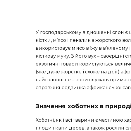
У господарському відношенні слон є ц
кістки, м’ясо і пензлик з жорсткого в
використовує м’ясо в їжу в в’яленому і
кісткову муку. З його вух – своєрідні ст
екзотичні товари користуються величе
(яке дуже жорстке і схоже на дріт) аф
найголовніше – вони служать приманк
справжня родзинка африканської саван
Значення хоботних в природ
Хоботні, як і всі тварини є частиною х
плоди і квіти дерев, а також рослин сл