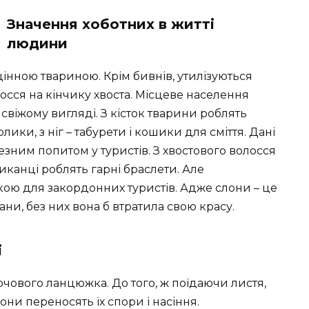
Значення хоботних в житті
людини
інною твариною. Крім бивнів, утилізуються
олосся на кінчику хвоста. Місцеве населення
 свіжому вигляді. З кісток тварини роблять
олики, з ніг – табурети і кошики для сміття. Дані
зним попитом у туристів. З хвостового волосся
риканці роблять гарні браслети. Але
ою для закордонних туристів. Адже слони – це
и, без них вона б втратила свою красу.
і
арчового ланцюжка. До того, ж поїдаючи листя,
они переносять їх спори і насіння.