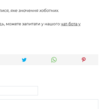
алися, яке значення хоботних.
дь, можете запитати у нашого
чат-бота у