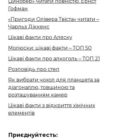
Цинобер» читати повністю. Ернст
Гофман
«Пригоди Олівера Твіста» читати –
Чарльз Діккенс
Цікаві факти про Аляску
Молюски: цікаві факти – ТОП 50
Цікаві факти про алкоголь – ТОП 21
Розповідь про степ
Як вибрати чохол для планшета за
діагоналлю, товщиною та
розташуванням камер
Цікаві факти з відкриття хімічних
елементів
Приєднуйтесть: