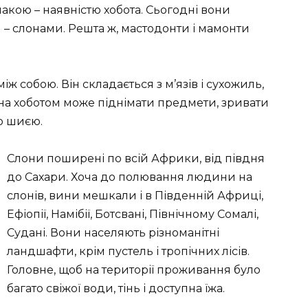
кою – наявністю хобота. Сьогодні вони
– слонами. Решта ж, мастодонти і мамонти
іж собою. Він складається з м’язів і сухожиль,
на хоботом може піднімати предмети, зривати
ю шиєю.
Слони поширені по всій Африки, від півдня
до Сахари. Хоча до полювання людини на
слонів, вини мешкали і в Південній Африці,
Ефіопії, Намібії, Ботсвані, Північному Сомалі,
Судані. Вони населяють різноманітні
ландшафти, крім пустель і тропічних лісів.
Головне, щоб на території проживання було
багато свіжої води, тінь і доступна їжа.