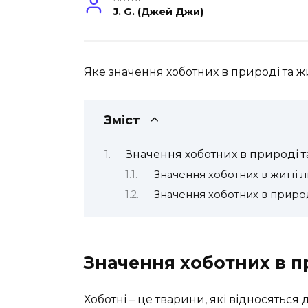
J. G. (Джей Джи)
Яке значення хоботних в природі та жи
Зміст
Значення хоботних в природі т
Значення хоботних в житті 
Значення хоботних в приро
Значення хоботних в п
Хоботні – це тварини, які відносяться