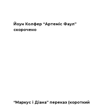
Йоун Колфер “Артеміс Фаул”
скорочено
“Маркус і Діана” переказ (короткий