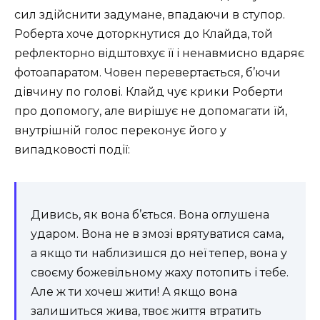
сил здійснити задумане, впадаючи в ступор.
Роберта хоче доторкнутися до Клайда, той
рефлекторно відштовхує її і ненавмисно вдаряє
фотоапаратом. Човен перевертається, б’ючи
дівчину по голові. Клайд чує крики Роберти
про допомогу, але вирішує не допомагати їй,
внутрішній голос переконує його у
випадковості події:
Дивись, як вона б’ється. Вона оглушена
ударом. Вона не в змозі врятуватися сама,
а якщо ти наблизишся до неї тепер, вона у
своєму божевільному жаху потопить і тебе.
Але ж ти хочеш жити! А якщо вона
залишиться жива, твоє життя втратить