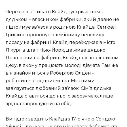
Через рік в Чикаго Клайд зустрічається з
дядьком – власником фабрики, який давно не
підтримує зв’язок з родиною Клайда. Семюел
Грифитс пропонує племіннику невелику
посаду на фабриці. Клайд переїжджає в місто
Лікург в штаті Нью-Йорк, де живе дядько.
Працюючи на фабриці, Клайд стає керівником
цеху, в якому працюють молоді дівчата. Там же
він знайомиться з Робертою Олден –
робітницею підприємства. Між ними
зав’язується любовний зв’язок. Сім’я дядька
Клайда ставиться до нього зарозуміло, лише
зрідка запрошуючи на обід.
Випадок зводить Клайда з 17-річною Сондріо ​​
Фінчлі – дочкою іншого місцевого фабриканта,