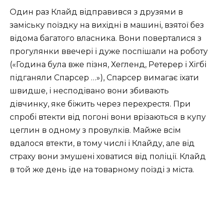
Один раз Клайд відправився з друзями в
заміську поїздку на вихідні в машині, взятої без
відома багатого власника. Вони поверталися з
прогулянки ввечері і дуже поспішали на роботу
(«Година була вже пізня, Хегленд, Ретерер і Хігбі
підганяли Спарсер …»), Спарсер вимагає їхати
швидше, і несподівано вони збивають
дівчинку, яке біжить через перехрестя. При
спробі втекти від погоні вони врізаються в купу
цеглин в одному з провулків. Майже всім
вдалося втекти, в тому числі і Клайду, але від
страху вони змушені ховатися від поліції. Клайд
в той же день їде на товарному поїзді з міста.