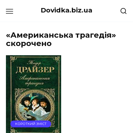
Перейти
Dovidka.biz.ua
до
вмісту
«Американська трагедія»
скорочено
КОРОТКИЙ ЗМІСТ