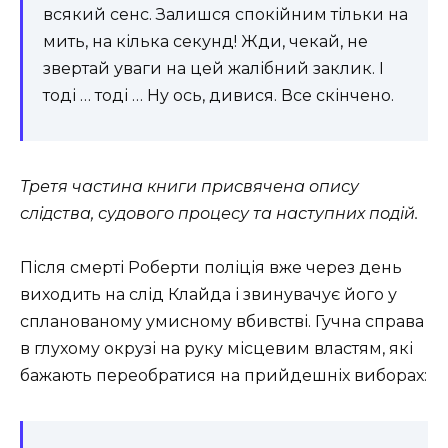
всякий сенс. Залишся спокійним тільки на
мить, на кілька секунд! Жди, чекай, не
звертай уваги на цей жалібний заклик. І
тоді … тоді … Ну ось, дивися. Все скінчено.
Третя частина книги присвячена опису
слідства, судового процесу та наступних подій.
Після смерті Роберти поліція вже через день
виходить на слід Клайда і звинувачує його у
спланованому умисному вбивстві. Гучна справа
в глухому окрузі на руку місцевим властям, які
бажають переобратися на прийдешніх виборах: