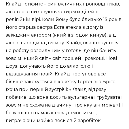
Клайд Грифитс – син вуличних проповідників,
які строго виховують чотирьох дітей в
релігійній вірі. Коли йому було близько 15 років,
його старша сестра Еста втекла з дому із
заїжджим актором (який її згодом кинув), від
якого народила дитину. Клайд влаштовується
на роботу розсильним у готель, де він бачить
зовсім інший світ – світ грошей і розкоші. Нові
друзі долучають його до алкоголю і
відвідування повій. Клайд поступово все
більше закохується в кокетку Гортензію Брігс
(хоча при першій зустрічі: «Клайд відразу
побачив, що вона досить вульгарна і грубувата і
зовсім не схожа на дівчину, про яку він мріяв.») І
безуспішно намагається домогтися її,
витрачаючи майже весь свій заробіток.