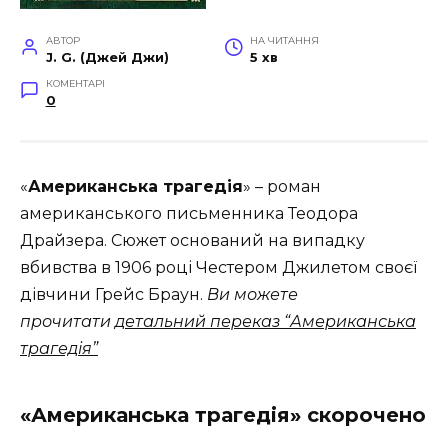
АВТОР
НА ЧИТАННЯ
J. G. (Джей Джи)
5 хв
КОМЕНТАРІ
0
«
Американська трагедія
» – роман
американського письменника Теодора
Драйзера. Сюжет оснований на випадку
вбивства в 1906 році Честером Джилетом своєї
дівчини Грейс Браун.
Ви можете
прочитати
детальний переказ “Американська
трагедія”
«Американська трагедія» скорочено