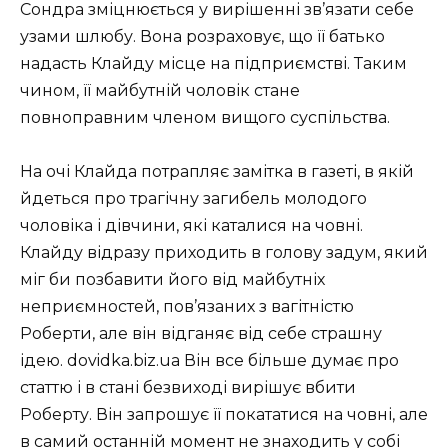
Сондра зміцнюється у вирішенні зв’язати себе
узами шлюбу. Вона розраховує, що її батько
надасть Клайду місце на підприємстві. Таким
чином, її майбутній чоловік стане
повноправним членом вищого суспільства.
На очі Клайда потрапляє замітка в газеті, в якій
йдеться про трагічну загибель молодого
чоловіка і дівчини, які каталися на човні.
Клайду відразу приходить в голову задум, який
міг би позбавити його від майбутніх
неприємностей, пов’язаних з вагітністю
Роберти, але він відганяє від себе страшну
ідею. dovidka.biz.ua Він все більше думає про
статтю і в стані безвиході вирішує вбити
Роберту. Він запрошує її покататися на човні, але
в самий останній момент не знаходить у собі