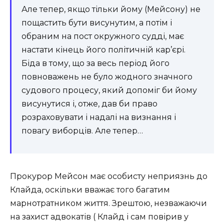
Але тепер, якщо тільки йому (Мейсону) не
пощастить бути висунутим, а потім і
обраним на пост окружного судді, має
настати кінець його політичній кар’єрі.
Біда в тому, що за весь період його
повноважень не було жодного значного
судового процесу, який допоміг би йому
висунутися і, отже, дав би право
розраховувати і надалі на визнання і
повагу виборців. Але тепер…
Прокурор Мейсон має особисту неприязнь до
Клайда, оскільки вважає того багатим
марнотратником життя. Зрештою, незважаючи
на захист адвокатів ( Клайд і сам повірив у