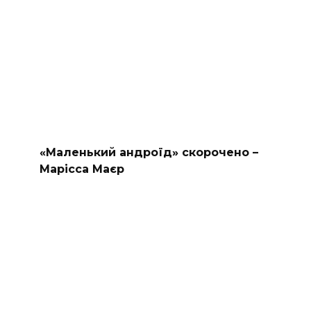
«Маленький андроїд» скорочено –
Марісса Маєр