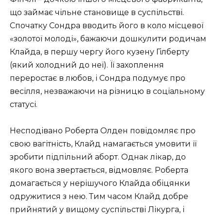
що займає чільне становище в суспільстві.
Спочатку Сондра вводить його в коло місцевої
«золотої молоді», бажаючи дошкулити родичам
Клайда, в першу чергу його кузену Гілберту
(який холодний до неї). Її захоплення
переростає в любов, і Сондра подумує про
весілля, незважаючи на різницю в соціальному
статусі.
Несподівано Роберта Олден повідомляє про
свою вагітність, Клайд намагається умовити її
зробити підпільний аборт. Однак лікар, до
якого вона звертається, відмовляє. Роберта
домагається у нерішучого Клайда обіцянки
одружитися з нею. Тим часом Клайд добре
прийнятий у вищому суспільстві Лікурга, і