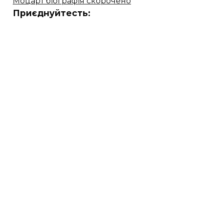
Моцарт біографія скорочено
Приєднуйтесть: