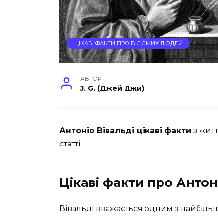
ЦІКАВІ ФАКТИ ПРО ВІДОМИХ ЛЮДЕЙ
АВТОР
J. G. (Джей Джи)
Антоніо Вівальді цікаві факти
з житт
статті.
Цікаві факти про Антон
Вівальді вважається одним з найбіль