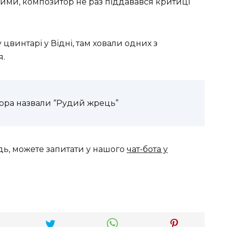
ними, композитор не раз піддавався критиці
 цвинтарі у Відні, там ховали одних з
я.
тора назвали “Рудий жрець”
дь, можете запитати у нашого
чат-бота у