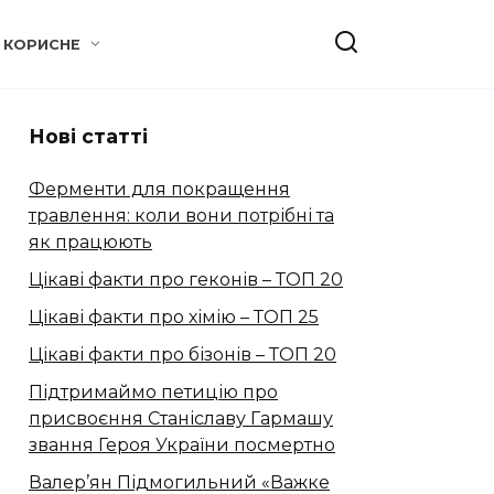
КОРИСНЕ
Нові статті
Ферменти для покращення
травлення: коли вони потрібні та
як працюють
Цікаві факти про геконів – ТОП 20
Цікаві факти про хімію – ТОП 25
Цікаві факти про бізонів – ТОП 20
Підтримаймо петицію про
присвоєння Станіславу Гармашу
звання Героя України посмертно
Валер’ян Підмогильний «Важке