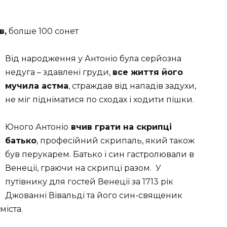
в,
болше 100 сонет
Від народження у Антоніо була серйозна
недуга – здавлені ​​груди,
все життя його
мучила астма
, страждав від нападів задухи,
не міг підніматися по сходах і ходити пішки.
Юного Антоніо
вчив грати на скрипці
батько
, професійний скрипаль, який також
був перукарем. Батько і син гастролювали в
Венеції, граючи на скрипці разом. У
путівнику для гостей Венеції за 1713 рік
Джованні Вівальді та його син-священик
міста.