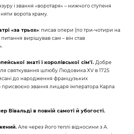
онзуру і звання «воротаря» – нижчого ступеня
няти ворота храму.
трі «за трьох»
: писав опери (по три-чотири на
ві питання вирішував сам – він став
.
йської знаті і королівської сім’ї.
Добре
і для святкування шлюбу Людовика XV в 1725
писані до народження французьких
ло присвоєно звання лицаря імператора Карла
ер Вівальді в повній самоті й убогості.
жений.
Але через його теплі відносини з А.