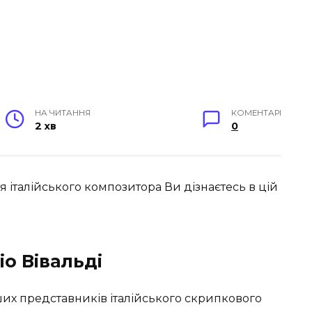
НА ЧИТАННЯ
КОМЕНТАРІ
2 хв
0
я італійського композитора Ви дізнаєтесь в цій
іо Вівальді
ших представників італійського скрипкового