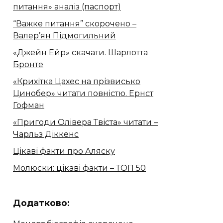
питання» аналіз (паспорт)
“Важке питання” скорочено –
Валер’ян Підмогильний
«Джейн Ейр» скачати. Шарлотта
Бронте
«Крихітка Цахес на прізвисько
Цинобер» читати повністю. Ернст
Гофман
«Пригоди Олівера Твіста» читати –
Чарльз Діккенс
Цікаві факти про Аляску
Молюски: цікаві факти – ТОП 50
Додатково: