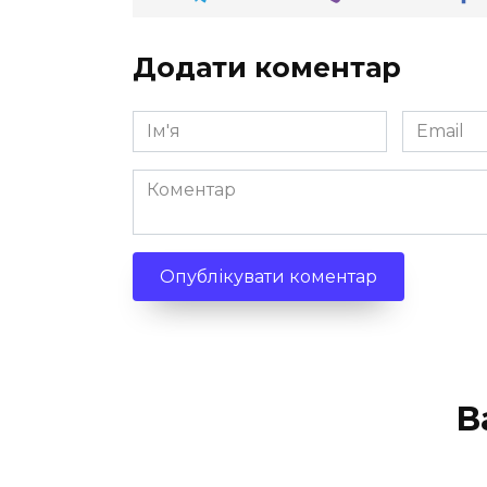
Додати коментар
Ім'я
Email
*
*
Коментар
В