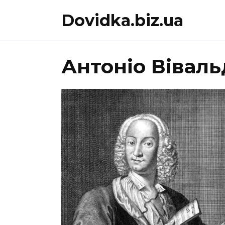
Перейти
Dovidka.biz.ua
до
вмісту
Антоніо Віваль