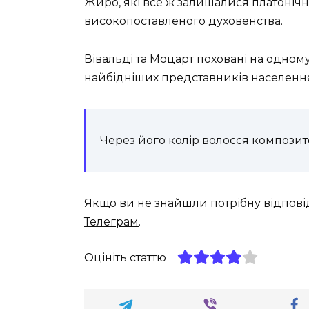
Жиро, які все ж залишалися платоніч
високопоставленого духовенства.
Вівальді та Моцарт поховані на одному
найбідніших представників населенн
Через його колір волосся компози
Якщо ви не знайшли потрібну відпові
Телеграм
.
Оцініть статтю