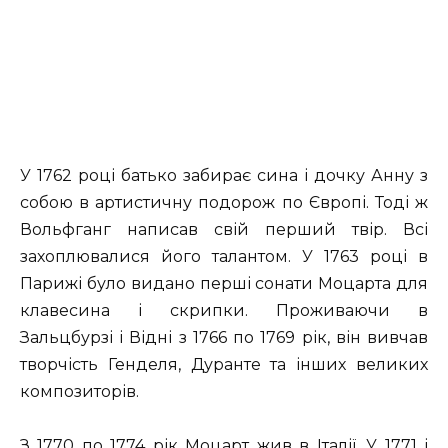
У 1762 році батько забирає сина і дочку Анну з
собою в артистичну подорож по Європі. Тоді ж
Вольфганг написав свій перший твір. Всі
захоплювалися його талантом. У 1763 році в
Парижі було видано перші сонати Моцарта для
клавесина і скрипки. Проживаючи в
Зальцбурзі і Відні з 1766 по 1769 рік, він вивчав
творчість Генделя, Дуранте та інших великих
композиторів.
З 1770 по 1774 рік Моцарт жив в Італії. У 1771 і