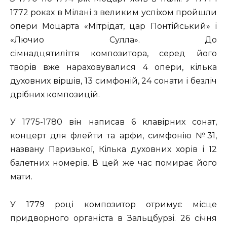
1772 роках в Мілані з великим успіхом пройшли
опери Моцарта «Мітрідат, цар Понтійський» і
«Лючио Сулла». До
сімнадцятиліття композитора, серед його
творів вже нараховувалися 4 опери, кілька
духовних віршів, 13 симфоній, 24 сонати і безліч
дрібних композицій.
У 1775-1780 він написав 6 клавірних сонат,
концерт для флейти та арфи, симфонію №31,
названу Паризької, Кілька духовних хорів і 12
балетних номерів. В цей же час помирає його
мати.
У 1779 році композитор отримує місце
придворного органіста в Зальцбурзі. 26 січня