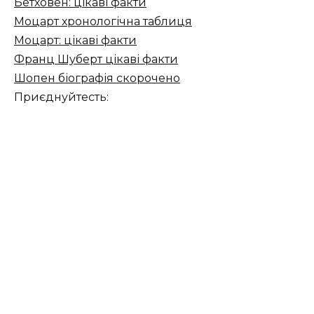
Бетховен: цікаві факти
Моцарт хронологічна таблиця
Моцарт: цікаві факти
Франц Шуберт цікаві факти
Шопен біографія скорочено
Приєднуйтесть: