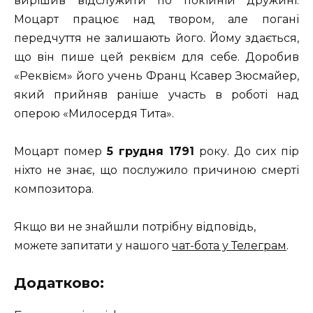
вирішив відслужити по покійній дружині.
Моцарт працює над твором, але погані
передчуття не залишають його. Йому здається,
що він пише цей реквієм для себе. Доробив
«Реквієм» його учень Франц Ксавер Зюсмайер,
який прийняв раніше участь в роботі над
оперою «Милосердя Тита».
Моцарт помер
5 грудня 1791
року. До сих пір
ніхто не знає, що послужило причиною смерті
композитора.
Якщо ви не знайшли потрібну відповідь,
можете запитати у нашого
чат-бота у Телеграм
.
Додатково: