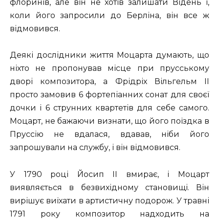
флоринів, але він не хотів залишати Відень і,
коли його запросили до Берліна, він все ж
відмовився.
Деякі дослідники життя Моцарта думають, що
ніхто не пропонував місце при прусському
дворі композитора, а Фрідріх Вільгельм II
просто замовив 6 фортепіанних сонат для своєї
дочки і 6 струнних квартетів для себе самого.
Моцарт, не бажаючи визнати, що його поїздка в
Пруссію не вдалася, вдавав, ніби його
запрошували на службу, і він відмовився.
У 1790 році Йосип II вмирає, і Моцарт
виявляється в безвихідному становищі. Він
вирішує виїхати в артистичну подорож. У травні
1791 року композитор надходить на