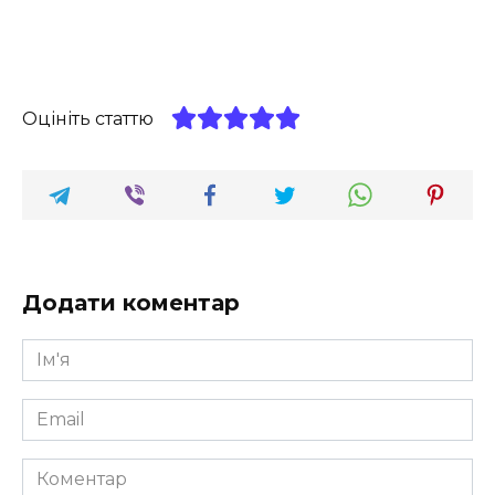
Оцініть статтю
Додати коментар
Ім'я
*
Email
*
Коментар