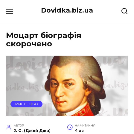
Перейти
Dovidka.biz.ua
до
вмісту
Моцарт біографія
скорочено
МИСТЕЦТВО
АВТОР
НА ЧИТАННЯ
J. G. (Джей Джи)
4 хв