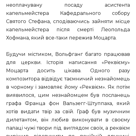
неоплачувану посаду асистента
капельмейстера Кафедрального собору
Святого Стефана, сподіваючись зайняти місце
капельмейстера після смерті Леопольда
Хофмана, який все-таки пережив Моцарта.
Будучи містиком, Вольфганг багато працював
для церкви. Історія написання «Реквієму»
Моцарта досить цікава. Одного разу
композитора відвідує таємничий незнайомець
в чорному і замовляє йому «Реквієм». Як потім
виявилося, цим незнайомцем був посланець
графа Франца фон Вальзегг-Штуппаха, який
хотів видати твір за свій. Граф був музичним
дилетантом, він любив виконувати в своєму
палаці чужі твори під виглядом своїх, а реквієм