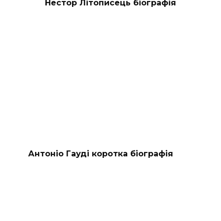
Нестор Літописець біографія
Антоніо Гауді коротка біографія