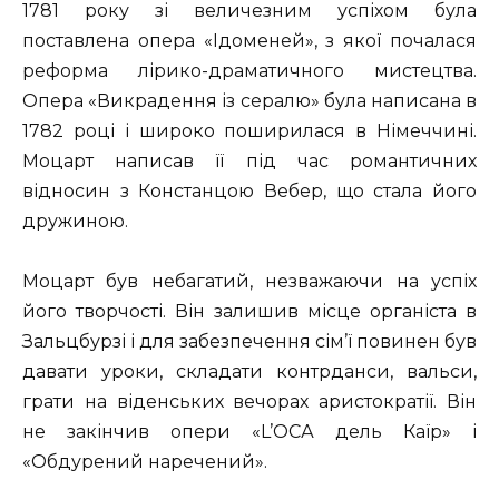
1781 року зі величезним успіхом була
поставлена опера «Ідоменей», з якої почалася
реформа лірико-драматичного мистецтва.
Опера «Викрадення із сералю» була написана в
1782 році і широко поширилася в Німеччині.
Моцарт написав її під час романтичних
відносин з Констанцою Вебер, що стала його
дружиною.
Моцарт був небагатий, незважаючи на успіх
його творчості. Він залишив місце органіста в
Зальцбурзі і для забезпечення сім’ї повинен був
давати уроки, складати контрданси, вальси,
грати на віденських вечорах аристократії. Він
не закінчив опери «L’ОСА дель Каїр» і
«Обдурений наречений».