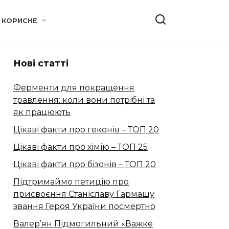
КОРИСНЕ
Нові статті
Ферменти для покращення
травлення: коли вони потрібні та
як працюють
Цікаві факти про геконів – ТОП 20
Цікаві факти про хімію – ТОП 25
Цікаві факти про бізонів – ТОП 20
Підтримаймо петицію про
присвоєння Станіславу Гармашу
звання Героя України посмертно
Валер’ян Підмогильний «Важке