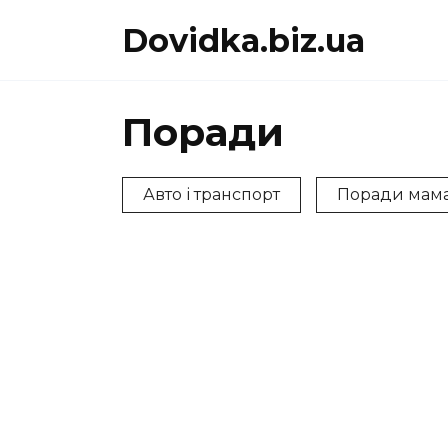
Перейти
Dovidka.biz.ua
до
вмісту
Поради
Авто і транспорт
Поради мам
ПОРАДИ
ПОРА