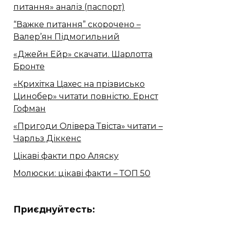
питання» аналіз (паспорт)
“Важке питання” скорочено –
Валер’ян Підмогильний
«Джейн Ейр» скачати. Шарлотта
Бронте
«Крихітка Цахес на прізвисько
Цинобер» читати повністю. Ернст
Гофман
«Пригоди Олівера Твіста» читати –
Чарльз Діккенс
Цікаві факти про Аляску
Молюски: цікаві факти – ТОП 50
Приєднуйтесть: