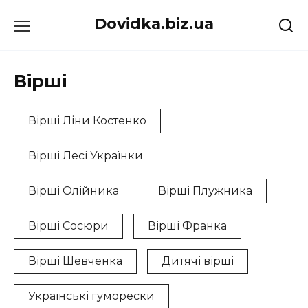
Перейти
Dovidka.biz.ua
до
вмісту
Вірші
Вірші Ліни Костенко
Вірші Лесі Українки
Вірші Олійника
Вірші Плужника
Вірші Сосюри
Вірші Франка
Вірші Шевченка
Дитячі вірші
Українські гуморески