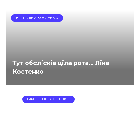
ВІРШІ ЛІНИ КОСТЕНКО
Тут обелісків ціла рота… Ліна
Костенко
ВІРШІ ЛІНИ КОСТЕНКО