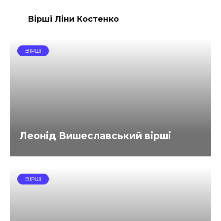
Вірші Ліни Костенко
ВІРШІ
Леонід Вишеславський вірші
ВІРШІ