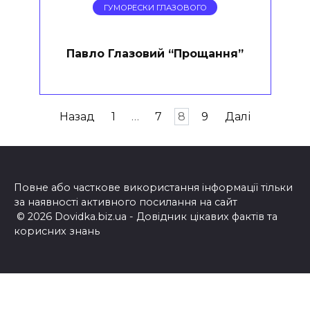
ГУМОРЕСКИ ГЛАЗОВОГО
Павло Глазовий “Прощання”
Пагінація
Назад
1
…
7
8
9
Далі
записів
Повне або часткове використання інформації тільки
за наявності активного посилання на сайт
© 2026 Dovidka.biz.ua - Довідник цікавих фактів та
корисних знань