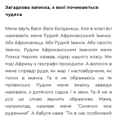
Загадкова записка, з якої починаються
чудеса
Мене звуть Вася. Вася Богданець. Але в класі всі
називають мене Рудий Африканський Їжачок.
Або Африканець. Або Рудий Їжачок. Або просто
Їжачок. Рудим Африканським Їжачком мене
Ромка Черняк назвав, лідер нашого класу. Ми
тоді Африку з географії проходили. А волосся в
мене справді руде, як жар. І настовбурчене, як
голки в їжачка. Та я не ображаюсь на те
прізвисько. Рудим мене змалку завжди
називали, з дитячого садка. І я звик. Та й не в
усіх це слово звучить образливо. Мама,
наприклад, називає мене “Сонечко моє
руденьке!”. А бабуся каже: “Ти в нас особливий