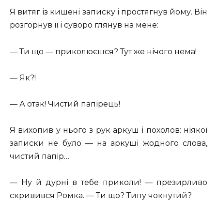
Я витяг із кишені записку і простягнув йому. Він
розгорнув її і суворо глянув на мене:
— Ти що — приколюєшся? Тут же нічого нема!
— Як?!
— А отак! Чистий папірець!
Я вихопив у нього з рук аркуш і похолов: ніякої
записки не було — на аркуші жодного слова,
чистий папір…
— Ну й дурні в тебе приколи! — презирливо
скривився Ромка. — Ти що? Типу чокнутий?