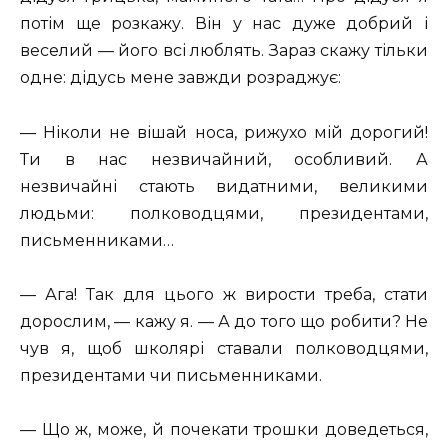
потім ще розкажу. Він у нас дуже добрий і
веселий — його всі люблять. Зараз скажу тільки
одне: дідусь мене завжди розраджує:
— Ніколи не вішай носа, рижухо мій дорогий!
Ти в нас незвичайний, особливий. А
незвичайні стають видатними, великими
людьми: полководцями, президентами,
письменниками…
— Ага! Так для цього ж вирости треба, стати
дорослим, — кажу я. — А до того що робити? Не
чув я, щоб школярі ставали полководцями,
президентами чи письменниками.
— Що ж, може, й почекати трошки доведеться,