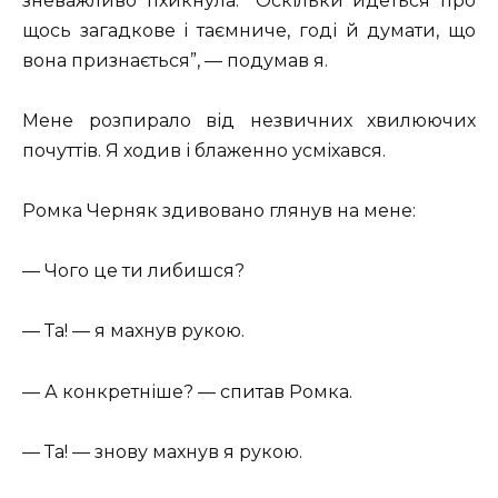
зневажливо пхикнула. “Оскільки йдеться про
щось загадкове і таємниче, годі й думати, що
вона признається”, — подумав я.
Мене розпирало від незвичних хвилюючих
почуттів. Я ходив і блаженно усміхався.
Ромка Черняк здивовано глянув на мене:
— Чого це ти либишся?
— Та! — я махнув рукою.
— А конкретніше? — спитав Ромка.
— Та! — знову махнув я рукою.