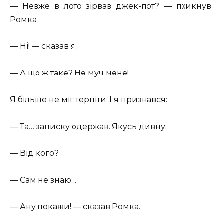
— Невже в лото зірвав джек-пот? — пхикнув
Ромка.
— Ні! — сказав я.
— А що ж таке? Не муч мене!
Я більше не міг терпіти. І я признався:
— Та… записку одержав. Якусь дивну.
— Від кого?
— Сам не знаю…
— Ану покажи! — сказав Ромка.