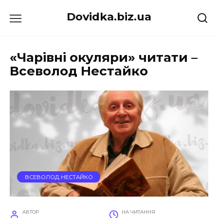
Перейти
Dovidka.biz.ua
до
вмісту
«Чарівні окуляри» читати –
Всеволод Нестайко
ВСЕВОЛОД НЕСТАЙКО
АВТОР
НА ЧИТАННЯ