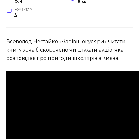
O.H.
6 хв
КОМЕНТАРІ
3
Всеволод Нестайко «Чарівні окуляри» читати
книгу хоча б скорочено чи слухати аудіо, яка
розповідає про пригоди школярів з Києва.