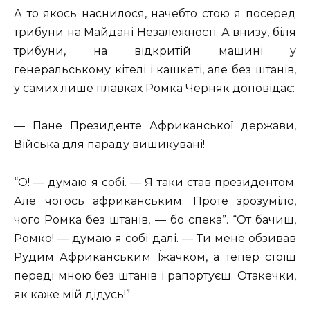
А то якось наснилося, начебто стою я посеред
трибуни на Майдані Незалежності. А внизу, біля
трибуни, на відкритій машині у
генеральському кітелі і кашкеті, але без штанів,
у самих лише плавках Ромка Черняк доповідає:
— Пане Президенте Африканської держави,
Війська для параду вишикувані!
“О! — думаю я собі. — Я таки став президентом.
Але чогось африканським. Проте зрозуміло,
чого Ромка без штанів, — бо спека”. “От бачиш,
Ромко! — думаю я собі далі. — Ти мене обзивав
Рудим Африканським Їжачком, а тепер стоїш
переді мною без штанів і рапортуєш. Отакечки,
як каже мій дідусь!”