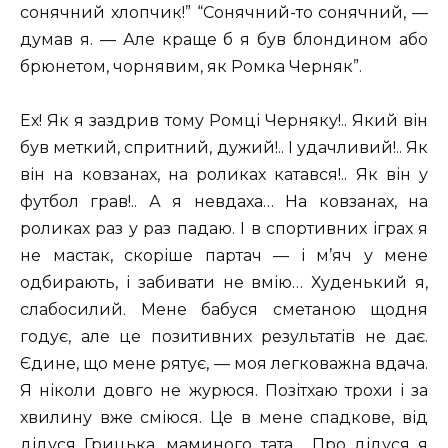
сонячний хлопчик!” “Сонячний-то сонячний, —
думав я. — Але краще б я був блондином або
брюнетом, чорнявим, як Ромка Черняк”.
Ех! Як я заздрив тому Ромці Черняку!.. Який він
був меткий, спритний, дужий!.. І удачливий!.. Як
він на ковзанах, на роликах катався!.. Як він у
футбол грав!.. А я невдаха… На ковзанах, на
роликах раз у раз падаю. І в спортивних іграх я
не мастак, скоріше партач — і м’яч у мене
одбирають, і забивати не вмію… Худенький я,
слабосилий. Мене бабуся сметаною щодня
годує, але це позитивних результатів не дає.
Єдине, що мене рятує, — моя легковажна вдача.
Я ніколи довго не журюся. Позітхаю трохи і за
хвилину вже сміюся. Це в мене спадкове, від
дідуся Грицька, маминого тата… Про дідуся я