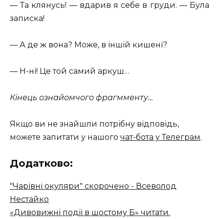
— Та клянусь! — вдарив я себе в груди. — Була
записка!
— А де ж вона? Може, в іншій кишені?
— Н-ні! Це той самий аркуш…
Кінець ознайомчого фрагмменту…
Якщо ви не знайшли потрібну відповідь,
можете запитати у нашого
чат-бота у Телеграм
.
Додатково:
"Чарівні окуляри" скорочено - Всеволод
Нестайко
«Дивовижні події в шостому Б» читати.