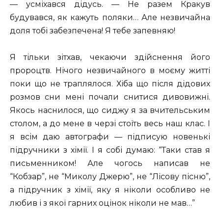
— усміхався дідусь. — Не разем Кракув
будувався, як кажуть поляки… Але незвичайна
доля тобі забезпечена! Я тебе запевняю!
Я тільки зітхав, чекаючи здійснення його
пророцтв. Нічого незвичайного в моєму житті
поки що не траплялося. Хіба що після дідових
розмов сни мені почали снитися дивовижні.
Якось наснилося, що сиджу я за вчительським
столом, а до мене в черзі стоїть весь наш клас. І
я всім даю автографи — підписую новенькі
підручники з хімії. І я собі думаю: “Таки став я
письменником! Але чогось написав не
“Кобзар”, не “Миколу Джерю”, не “Лісову пісню”,
а підручник з хімії, яку я ніколи особливо не
любив і з якої гарних оцінок ніколи не мав…”