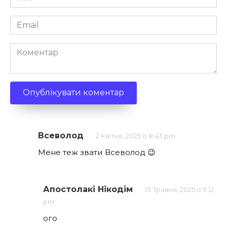
*
Email
*
Коментар
Всеволод
2 Квітня, 2025 о 8:43 pm
Мене теж звати Всеволод 😉
Апостолакі Нікодім
13 Травня, 2025 о 9:12
pm
ого