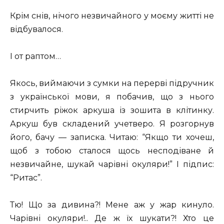
Крім снів, нічого незвичайного у моєму житті не
відбувалося.
І от раптом…
Якось, виймаючи з сумки на перерві підручник
з української мови, я побачив, що з нього
стирчить ріжок аркуша із зошита в клітинку.
Аркуш був складений учетверо. Я розгорнув
його, бачу — записка. Читаю: “Якщо ти хочеш,
щоб з тобою сталося щось несподіване й
незвичайне, шукай чарівні окуляри!” І підпис:
“Ритас”.
Тю! Що за дивина?! Мене аж у жар кинуло.
Чарівні окуляри!.. Де ж їх шукати?! Хто це