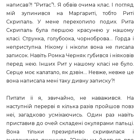
написав?! “Ритас”!.. Я обвів очима клас. І погляд
мій зупинився на Маргариті, тобто Риті
Скрипаль. У мене перехопило подих. Рита
Скрипаль була першою красунею у нашому
класі. Струнка, голубоока, чорноброва… Горда і
неприступна. Нікому і ніколи вона не писала
записок. Навіть Ромка Черняк губився і ніяковів
перед нею. Інших Рит у нашому класі не було.
Серце моє калатало, як дзвін… Невже, невже це
вона написала мені таку дивну записку?!
Питати її я, звичайно, не наважився. На
наступній перерві я кілька разів пройшов повз
неї, загадково усміхаючись. Один раз навіть
приставив до очей складені окулярами пальці.
Вона тільки презирливо скривилася і