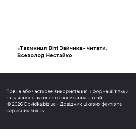
«Таємниця Віті Зайчика» читати.
Всеволод Нестайко
Повне або часткове використання інформації тільки
за наявності активного посилання на сайт
© 2026 Dovidka.biz.ua - Довідник цікавих фактів та
корисних знань